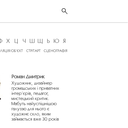
Ф
Х
Ц
Ч
Ш
Щ
Ь
Ю
Я
ЛЯЦІЯ/ОБ’ЄКТ
СТРІТАРТ
СЦЕНОГРАФІЯ
Роман Дмитрик
Художник, дизайнер
громадських і приватних
інтер’єрів, педагог,
мистецький критик.
Мабуть найуспішнішою
галуззю для нього є
художнє скло, яким
займається вже 30 років