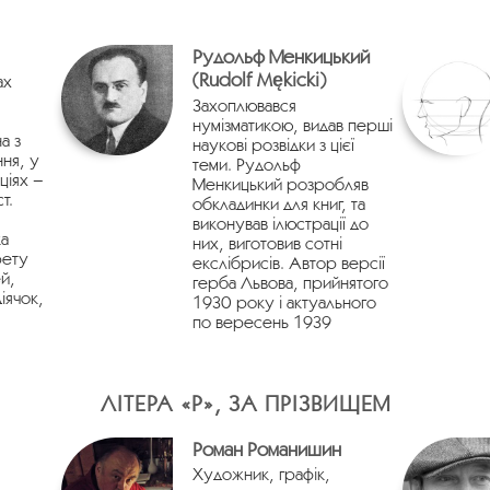
Рудольф Менкицький
(Rudolf Mękicki)
ах
Захоплювався
нумізматикою, видав перші
а з
наукові розвідки з цієї
ня, у
теми. Рудольф
ціях –
Менкицький розробляв
т.
обкладинки для книг, та
виконував ілюстрації до
а
них, виготовив сотні
рету
екслібрисів. Автор версії
й,
герба Львова, прийнятого
діячок,
1930 року і актуального
по вересень 1939
ЛІТЕРА «Р», ЗА ПРІЗВИЩЕМ
Роман Романишин
Художник, графік,