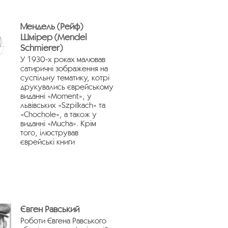
Мендель (Рейф)
Шмірер (Mendel
Schmierer)
У 1930-х роках малював
сатиричні зображення на
суспільну тематику, котрі
друкувались єврейському
виданні «Moment», у
львівських «Szpilkach» та
«Chochole», а також у
виданні «Mucha». Крім
того, ілюстрував
єврейські книги
Євген Равський
Роботи Євгена Равського