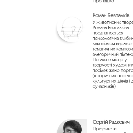
Пронашко
Роман Безпалків
У живописних твор
Романа Безпалківа
поєднанюється
психологічна глибин
лаконізмом виражен
тематичних компози
алегоричний підтекс
Поважне місце у
творчості художник
посідає жанр порт
(історичних постате
культурних діячів і 
сучасників)
Сергій Радкевич
Пріоритети –