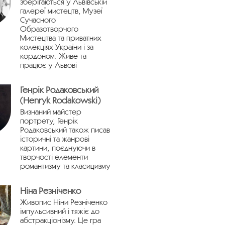
зберігаються у Львівській
галереї мистецтв, Музеї
Сучасного
Образотворчого
Мистецтва та приватних
колекціях України і за
кордоном. Живе та
працює у Львові
Генрік Родаковський
(Henryk Rodakowski)
Визнаний майстер
портрету, Генрік
Родаковський також писав
історичні та жанрові
картини, поєднуючи в
творчості елементи
романтизму та класицизму
Ніна Резніченко
Живопис Ніни Резніченко
імпульсивний і тяжіє до
абстракціонізму. Це гра