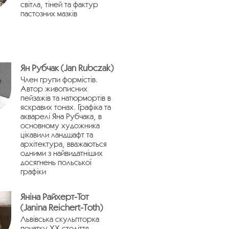
світла, тіней та фактур
пастозних мазків
Ян Рубчак (Jan Rubczak)
Член групи формістів.
Автор живописних
пейзажів та натюрмортів в
яскравих тонах. Графіка та
акварелі Яна Рубчака, в
основному художника
цікавили ландшафт та
архітектура, вважаються
одними з найвидатніших
досягнень польської
графіки
Яніна Райхерт-Тот
(Janina Reichert-Toth)
Львівська скульпторка
початку ХХ століття.