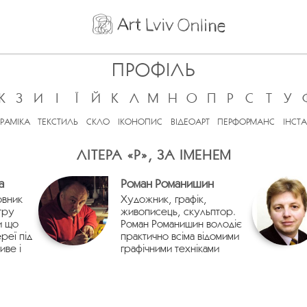
ПРОФІЛЬ
Ж
З
И
І
Ї
Й
К
Л
М
Н
О
П
Р
С
Т
У
ЕРАМІКА
ТЕКСТИЛЬ
СКЛО
ІКОНОПИС
ВІДЕОАРТ
ПЕРФОРМАНС
ІНСТА
ЛІТЕРА «Р», ЗА ІМЕНЕМ
а
Роман Романишин
овник
Художник, графік,
тру
живописець, скульптор.
и що
Роман Романишин володіє
реї під
практично всіма відомими
иве і
графічними техніками