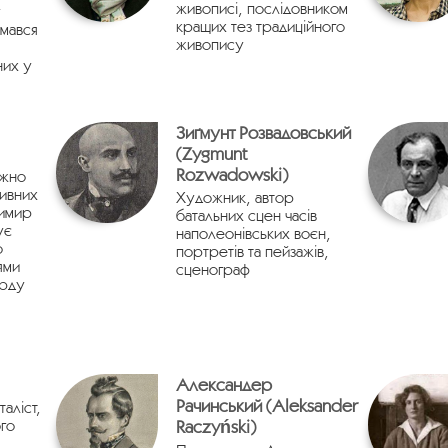
живописі, послідовником
у
кращих тез традиційного
ймався
живопису
них у
Зиґмунт Розвадовський
(Zygmunt
Rozwadowski)
ажно
тивних
Художник, автор
димир
батальних сцен часів
ує
наполеонівських воєн,
о
портретів та пейзажів,
ями
сценограф
арду
Александер
Рачинський (Aleksander
аліст,
го
Raczyński)