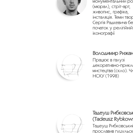
монументальний ро
(мюрал), стріт-арт,
живопис, графіка,
інсталяція. Теми тво
Сергія Радкевича б
початок у релігійній
іконографії
Володимир Рижан
Працює в галузі
декоративно-прикл
мистецтва (скло). Ч
НСХУ (1998)
Тадеуш Рибковсь
(Tadeusz Rybkows
Тадеуш Рибковськи
прославив гуцульс