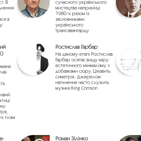
т. В
сучасного українського
льнення
мистецтва наприкінці
1980-х разом із
ся в
засновниками
му
українського
трансавангарду
кий
Ростислав Гарбар
i)
На даному етапі Ростислав
Гарбар осягає вищу міру
естетичного мінімалізму з
омана
добавками сюру. Цікавить
иві
симетрія. Джерелом
натхнення часто служить
сть
музика King Crimson
ливий
ктиці
зму:
тря,
ух плям
а-
Роман Зілінко