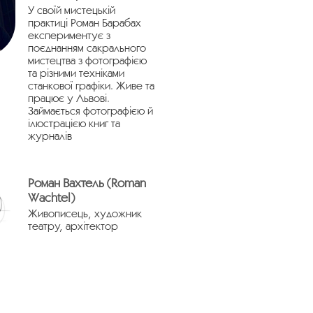
У своїй мистецькій
практиці Роман Барабах
експериментує з
поєднанням сакрального
мистецтва з фотографією
та різними техніками
станкової графіки. Живе та
працює у Львові.
Займається фотографією й
ілюстрацією книг та
журналів
Роман Вахтель (Roman
Wachtel)
Живописець, художник
театру, архітектор