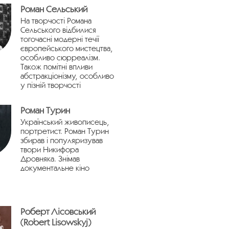
Роман Сельський
На творчості Романа
Сельського відбилися
тогочасні модерні течії
європейського мистецтва,
особливо сюрреалізм.
Також помітні впливи
абстракціонізму, особливо
у пізній творчості
Роман Турин
Український живописець,
портретист. Роман Турин
збирав і популяризував
твори Никифора
Дровняка. Знімав
документальне кіно
Роберт Лісовський
(Robert Lisowskyj)