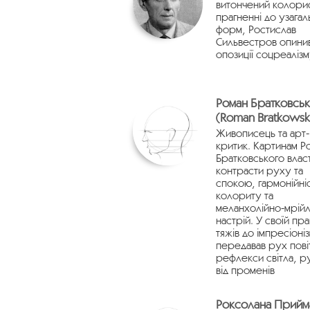
витончений колорис
прагненні до узага
форм, Ростислав
Сильвестров опинив
опозиції соцреаліз
Роман Братковсь
(Roman Bratkowsk
Живописець та арт-
критик. Картинам Р
Братковського власт
контрасти руху та
спокою, гармонійні
колориту та
меланхолійно-мрій
настрій. У своїй пра
тяжів до імпресіоні
передавав рух пові
рефлекси світла, р
від променів
Роксолана Прийм