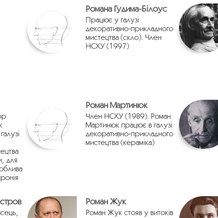
Романа Гудима-Білоус
Працює у галузі
декоративно-прикладного
мистецтва (скло). Член
НСХУ (1997)
Роман Мартинюк
ор
Член НСХУ (1989). Роман
ж
Мартинюк працює в галузі
галузі
декоративно-прикладного
мистецтва (кераміка)
ецтва
и, для
соблива
іронія
естров
Роман Жук
сець,
Роман Жук стояв у витоків