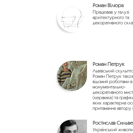
Роман Вілюра
Працював у галузі
архітектурного та
декоративного скла
Роман Петрук
Львівський скульпт
Роман Петрук тако
відомий роботами в 
монументально-
декоративного мист
(кераміка) та графік
яких характерна о
притаманна автору 
Ростислав Сильв
Український живопи