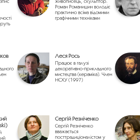
зпис
живописець, скульптор.
Роман Романишин володіє
практично всіма відомими
рчості
графічними техніками
еруть
ков
Леся Рось
Працює в галузі
адного
декоративно-прикладного
лен
мистецтва (кераміка). Член
НСХУ (1997)
кий
Сергій Резніченко
ki)
Сергій Резніченко
вважається
й
посттрадиціоналістом у
кий