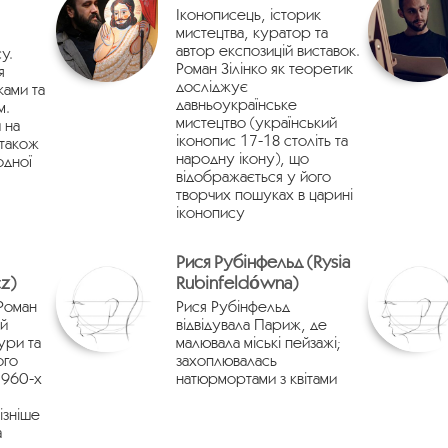
Іконописець, історик
мистецтва, куратор та
автор експозицій виставок.
у.
Роман Зілінко як теоретик
я
досліджує
ами та
давньоукраїнське
м.
мистецтво (український
 на
іконопис 17-18 століть та
 також
народну ікону), що
одної
відображається у його
творчих пошуках в царині
іконопису
Рися Рубінфельд (Rysia
z)
Rubinfeldówna)
 Роман
Рися Рубінфельд
й
відвідувала Париж, де
ури та
малювала міські пейзажі;
ого
захоплювалась
1960-х
натюрмортами з квітами
ізніше
а