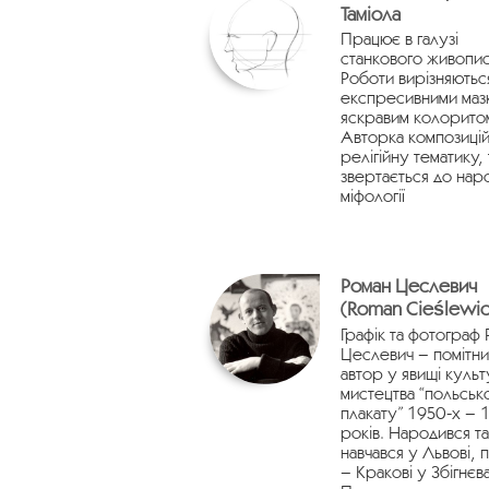
Таміола
Працює в галузі
станкового живопис
Роботи вирізняютьс
експресивними мазк
яскравим колорито
Авторка композицій
релігійну тематику,
звертається до нар
міфології
Роман Цеслевич
(Roman Cieślewic
Графік та фотограф
Цеслевич – помітни
автор у явищі культ
мистецтва “польськ
плакату” 1950-х – 
років. Народився та
навчався у Львові, п
– Кракові у Збігнєв