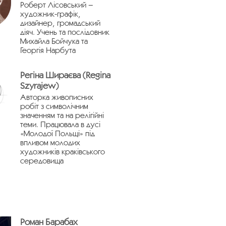
Роберт Лісовський –
художник-графік,
дизайнер, громадський
діяч. Учень та послідовник
Михайла Бойчука та
Георгія Нарбута
Регіна Шираєва (Regina
Szyrajew)
Авторка живописних
робіт з символічним
значенням та на релігійні
теми. Працювала в дусі
«Молодої Польщі» під
впливом молодих
художників краківського
середовища
Роман Барабах