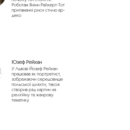
Роботам Яніни Райхерт-Тот
притаманні риси стилю ар-
деко
Юзеф Рейхан
У Львові Йозеф Рейхан
працював як портретист,
зображаючи середовище
польської шляхти, також
створив ряд картин на
релігійну та жанрову
тематику