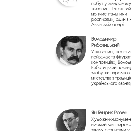
побут у жанровом
живописі. Також за
монументальними
росписами, один з 
Львівській опері
Володимир
Риботицький
У живописі, перев
пейзажах та фігура
композиціях, Воло
Риботицький поєдн
здобутки народног
мистецтва з традиці
українського аванг
Ян Генрик Розен
Художник-монумент
відомий для широко
загалу розписами у