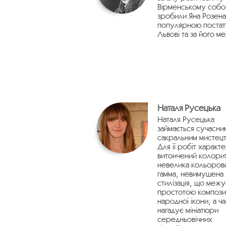
Вірменському собо
зробили Яна Розена
популярною постат
Львові та за його м
Наталя Русецька
Наталя Русецька
займається сучасни
сакральним мистецт
Для її робіт характе
витончений колорит
невелика кольоров
гамма, невимушена
стилізація, що межу
простотою компози
народної ікони, а ч
нагадує мініатюри
середньовічних