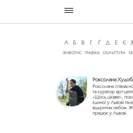
А
Б
В
Г
Ґ
Д
Е
Є
ЖИВОПИС
ГРАФІКА
СКУЛЬПТУРА
К
Роксолана Худоб
Роксолана співзасн
та куратор арт-цен
«Щось цікаве», пок
єдиної у Львові гале
відкритим небом. Ж
працює у Львові