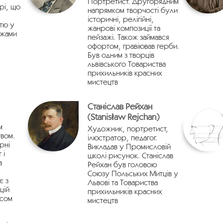
Портретист. Другорядним
рі, що
напрямком творчості були
історичні, релігійні,
тю у
жанрові композиції та
ежами
пейзажі. Також займався
офортом, гравіював герби.
Був одним з творців
львівського Товариства
прихильників красних
мистецтв
Станіслав Рейхан
(Stanisław Rejchan)
м
Художник, портретист,
вом.
ілюстратор, педагог.
рні
Викладав у Промисловій
 і
школі рисунок. Станіслав
а
Рейхан був головою
Союзу Польських Митців у
є з
Львові та Товариства
цій
прихильників красних
асом
мистецтв