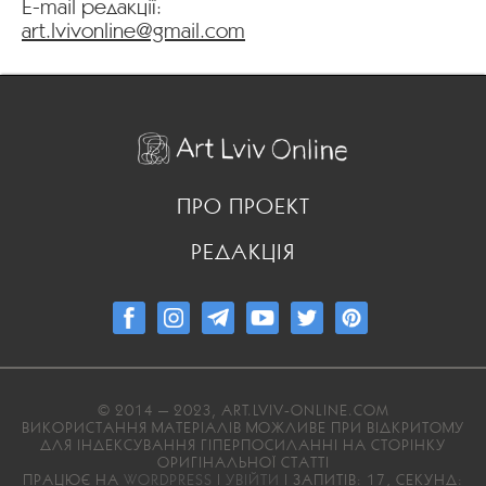
E-mail редакції:
art.lvivonline@gmail.com
ПРО ПРОЕКТ
РЕДАКЦІЯ
© 2014 — 2023, ART.LVIV-ONLINE.COM
ВИКОРИСТАННЯ МАТЕРІАЛІВ МОЖЛИВЕ ПРИ ВІДКРИТОМУ
ДЛЯ ІНДЕКСУВАННЯ ГІПЕРПОСИЛАННІ НА СТОРІНКУ
ОРИГІНАЛЬНОЇ СТАТТІ
ПРАЦЮЄ НА
WORDPRESS
|
УВІЙТИ
| ЗАПИТІВ: 17, СЕКУНД: