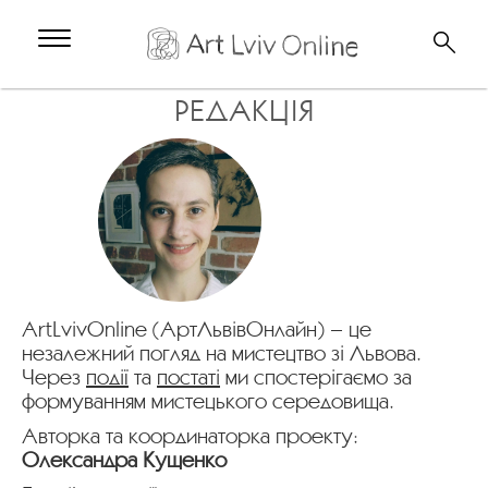
РЕДАКЦІЯ
ArtLvivOnline (АртЛьвівОнлайн) – це
незалежний погляд на мистецтво зі Львова.
Через
події
та
постаті
ми cпостерігаємо за
формуванням мистецького середовища.
Авторка та координаторка проекту:
Олександра Кущенко