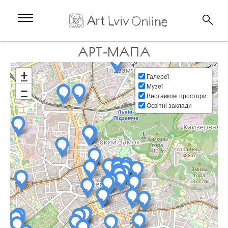
АРТ-МАПА
+
Галереї
Музеї
−
Виставкові простори
Освітні заклади