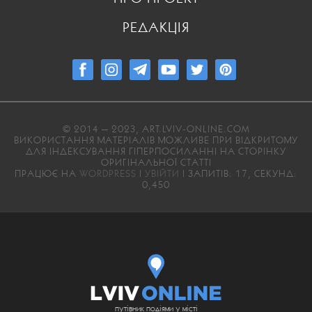
РЕДАКЦІЯ
© 2014 — 2023, ART.LVIV-ONLINE.COM
ВИКОРИСТАННЯ МАТЕРІАЛІВ МОЖЛИВЕ ПРИ ВІДКРИТОМУ
ДЛЯ ІНДЕКСУВАННЯ ГІПЕРПОСИЛАННІ НА СТОРІНКУ
ОРИГІНАЛЬНОЇ СТАТТІ
ПРАЦЮЄ НА
WORDPRESS
|
УВІЙТИ
| ЗАПИТІВ: 17, СЕКУНД:
0,450
путівник подіями у місті