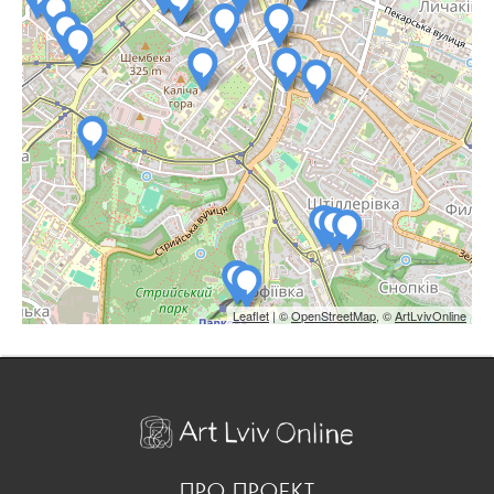
Leaflet
| ©
OpenStreetMap
, ©
ArtLvivOnline
ПРО ПРОЕКТ