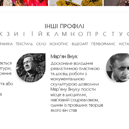
ІНШІ ПРОФІЛІ
Ж
З
И
І
Ї
Й
К
Л
М
Н
О
П
Р
С
Т
У
ЕРАМІКА
ТЕКСТИЛЬ
СКЛО
ІКОНОПИС
ВІДЕОАРТ
ПЕРФОРМАНС
ІНСТА
Марʼян Внук
ається
Досконале володіння
птури,
реалістичною пластикою
орення
та досвід роботи з
монументальною
ття або
скульптурою дозволили
Марʼяну Внуку посісти
а
місце в дисципліні,
нав’язаній соцреалізмом,
одним із провідних творців
якого він став