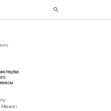
ного
мистецтва
ого
ченком
іту
, Манеж)