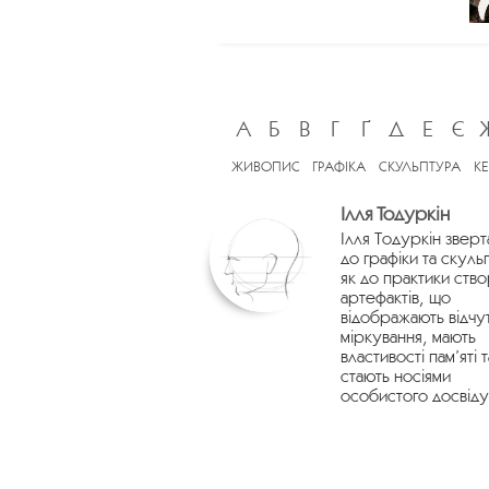
А
Б
В
Г
Ґ
Д
Е
Є
ЖИВОПИС
ГРАФІКА
СКУЛЬПТУРА
К
Ілля Тодуркін
Ілля Тодуркін зверт
до графіки та скуль
як до практики ств
артефактів, що
відображають відчу
міркування, мають
властивості пам’яті т
стають носіями
особистого досвіду