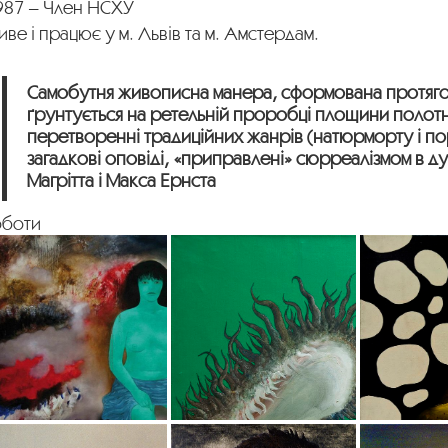
987 – Член НСХУ
ве і працює у м. Львів та м. Амстердам.
Самобутня живописна манера, сформована протяго
ґрунтується на ретельній проробці площини полотн
перетворенні традиційних жанрів (натюрморту і по
загадкові оповіді, «приправлені» сюрреалізмом в ду
Магрітта і Макса Ернста
оботи