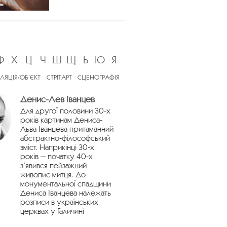
Ф
Х
Ц
Ч
Ш
Щ
Ь
Ю
Я
ЛЯЦІЯ/ОБ’ЄКТ
СТРІТАРТ
СЦЕНОГРАФІЯ
Денис-Лев Іванцев
Для другої половини 30-х
років картинам Дениса-
Льва Іванцева притаманний
абстрактно-філософський
зміст. Наприкінці 30-х
років — початку 40-х
з’явився пейзажний
живопис митця. До
монументальної спадщини
Дениса Іванцева належать
розписи в українських
церквах у Галичині