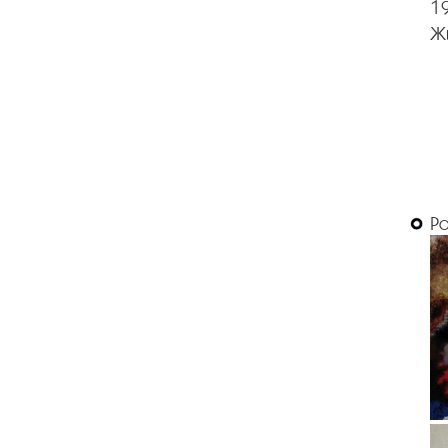
1
Жи
Р