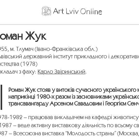
Роман Жук
55, м. Тлумач (Івано-Франківська обл.)
вівський державний інститут прикладного і декоратив
стецтва (1978)
кладач з фаху:
Карло Звіринський
.
Роман Жук стояв у витоків сучасного українського 
наприкінці 1980-х разом із засновниками українськ
трансавангарду Арсеном Савадовим і Георгієм Сен
978-1982 – працював викладачем на кафедрі живопису
1987 – веде активну виставкову діяльність по всьому св
987 – Всесоюзна виставка “Молодость страны” (Москва