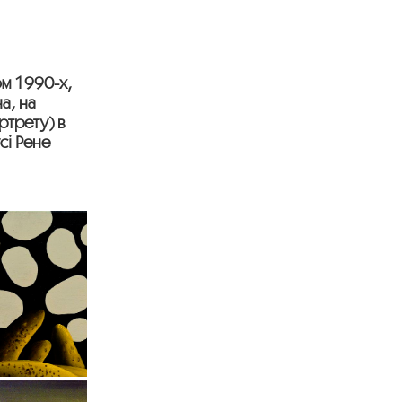
м 1990-х,
а, на
ртрету) в
сі Рене