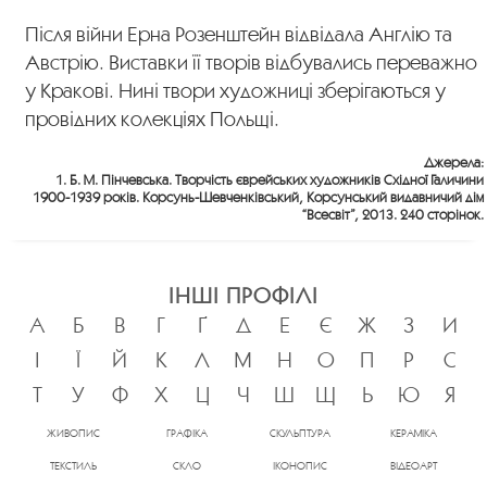
Після війни Ерна Розенштейн відвідала Англію та
Австрію. Виставки її творів відбувались переважно
у Кракові. Нині твори художниці зберігаються у
провідних колекціях Польщі.
Джерела:
1. Б. М. Пінчевська. Творчість єврейських художників Східної Галичини
1900-1939 років. Корсунь-Шевченківський, Корсунський видавничий дім
“Всесвіт”, 2013. 240 сторінок.
ІНШІ ПРОФІЛІ
А
Б
В
Г
Ґ
Д
Е
Є
Ж
З
И
І
Ї
Й
К
Л
М
Н
О
П
Р
С
Т
У
Ф
Х
Ц
Ч
Ш
Щ
Ь
Ю
Я
ЖИВОПИС
ГРАФІКА
СКУЛЬПТУРА
КЕРАМІКА
ТЕКСТИЛЬ
СКЛО
ІКОНОПИС
ВІДЕОАРТ