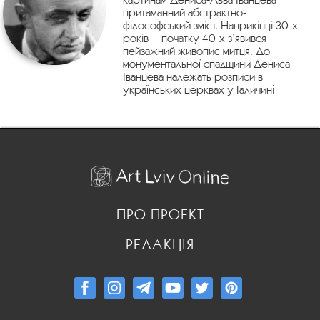
притаманний абстрактно-
філософський зміст. Наприкінці 30-х
років — початку 40-х з’явився
пейзажний живопис митця. До
монументальної спадщини Дениса
Іванцева належать розписи в
українських церквах у Галичині
ПРО ПРОЕКТ
РЕДАКЦІЯ