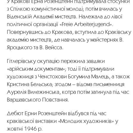
У Кракові Ерна Розенштейн підтримувала стосунки
з Спілкою комуністичної молоді; потім вчилась у
Віденській Академії мистецтв. Належала до лівої
політичної організації «Freie Arbeiterjugend».
Повернувшись до Кракова, вступила до Краківську
академію мистецтв, де навчалась у майстернях В.
Яроцького та В. Вейсса.
Гітлерівську окупацію пережила завдяки
«арійським документам»; тоді її підтримували
художниця з Ченстохови Богумила Малець, а також
Кристина Бельська; згодом – відома письменниця
Аурелія Вилежинська, котра потім загинула під час
Варшавського Повстання.
Дебют Ерни Розенштейн відбувся під час
краківської виставки «Молодих художників» у
жовтні 1946 р.