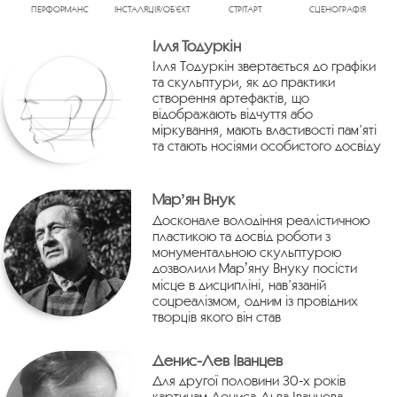
ПЕРФОРМАНС
ІНСТАЛЯЦІЯ/ОБ’ЄКТ
СТРІТАРТ
СЦЕНОГРАФІЯ
Ілля Тодуркін
Ілля Тодуркін звертається до графіки
та скульптури, як до практики
створення артефактів, що
відображають відчуття або
міркування, мають властивості пам’яті
та стають носіями особистого досвіду
Марʼян Внук
Досконале володіння реалістичною
пластикою та досвід роботи з
монументальною скульптурою
дозволили Марʼяну Внуку посісти
місце в дисципліні, нав’язаній
соцреалізмом, одним із провідних
творців якого він став
Денис-Лев Іванцев
Для другої половини 30-х років
картинам Дениса-Льва Іванцева