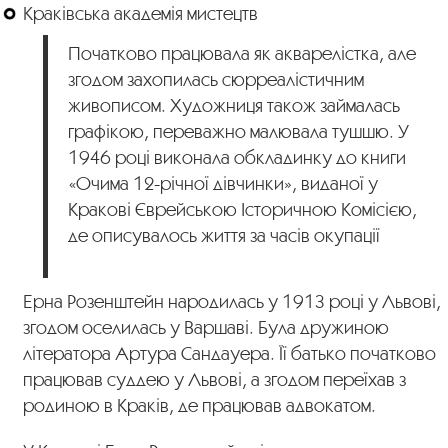
Краківська академія мистецтв
Початково працювала як акварелістка, але
згодом захопилась сюрреалістичним
живописом. Художниця також займалась
графікою, переважно малювала тушшю. У
1946 році виконала обкладинку до книги
«Очима 12-річної дівчинки», виданої у
Кракові Єврейською Історичною Комісією,
де описувалось життя за часів окупації
Ерна Розенштейн народилась у 1913 році у Львові,
згодом оселилась у Варшаві. Була дружиною
літератора Артура Сандауера. Її батько початково
працював суддею у Львові, а згодом переїхав з
родиною в Краків, де працював адвокатом.