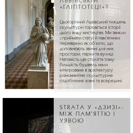
ЛЬВІВСЬКІЙ
«ГЛІПТОТЕЦІ»?
Цьогорічний Львівський тиждень
скульптури торкається історії
цього виду мистецтва. Ми звикли
сприймати статуї й пам’ятники
переважно як об’єкти, що
доповнюють звичні для них
простори: парки та вулиці.
Натомість ще століття тому
більшість будівель мали
інтегроване в архітектуру
різноманітне скульптурне
оздоблення зовні та всередині.
STRATA У «ДЗИЗІ»:
МІЖ ПАМʼЯТТЮ І
УЯВОЮ