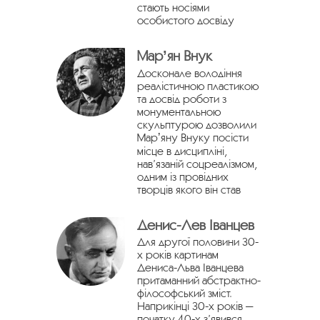
стають носіями
особистого досвіду
Марʼян Внук
Досконале володіння
реалістичною пластикою
та досвід роботи з
монументальною
скульптурою дозволили
Марʼяну Внуку посісти
місце в дисципліні,
нав’язаній соцреалізмом,
одним із провідних
творців якого він став
Денис-Лев Іванцев
Для другої половини 30-
х років картинам
Дениса-Льва Іванцева
притаманний абстрактно-
філософський зміст.
Наприкінці 30-х років —
початку 40-х з’явився