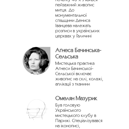
пейзажний живопис
митця. До
монументальної
спадщини Дениса
Іванцева належать
розписи в українських
церквах у Галичині
Аґнеса Бачинська-
Сельська
Мистецька практика
Аґнеси Бачинської-
Сельської включає
живопис на склі, колажі,
аплікації з тканини
Омелян Мазурик
Був головую
Українського
мистецького клубу в
Парижі. Спеціалізувався
на іконописі,