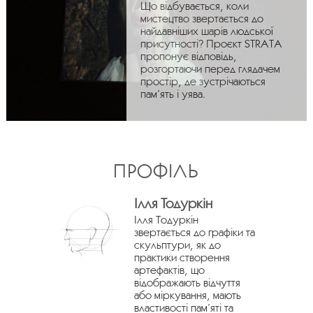
Що відбувається, коли
мистецтво звертається до
найдавніших шарів людської
присутності? Проєкт STRATA
пропонує відповідь,
розгортаючи перед глядачем
простір, де зустрічаються
пам’ять і уява.
ПРОФІЛЬ
Ілля Тодуркін
Ілля Тодуркін
звертається до графіки та
скульптури, як до
практики створення
артефактів, що
відображають відчуття
або міркування, мають
властивості пам’яті та