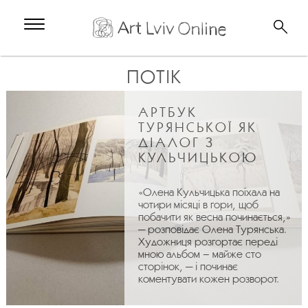
ПОТІК
АРТБУК
ТУРЯНСЬКОЇ ЯК
ДІАЛОГ З
КУЛЬЧИЦЬКОЮ
«Олена Кульчицька поїхала на
чотири місяці в гори, щоб
побачити як весна починається,»
— розповідає Олена Турянська.
Художниця розгортає переді
мною альбом – майже сто
сторінок, — і починає
коментувати кожен розворот.