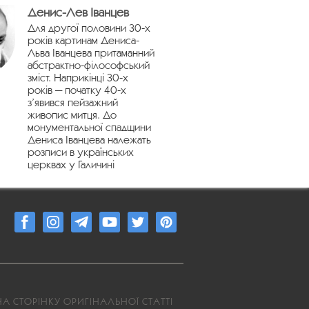
Денис-Лев Іванцев
Для другої половини 30-х
років картинам Дениса-
Льва Іванцева притаманний
абстрактно-філософський
зміст. Наприкінці 30-х
років — початку 40-х
з’явився пейзажний
живопис митця. До
монументальної спадщини
Дениса Іванцева належать
розписи в українських
церквах у Галичині
А СТОРІНКУ ОРИГІНАЛЬНОЇ СТАТТІ