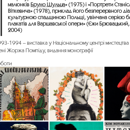
малюнків
Бруно Шульца
» (1975) і «Портрети Станісл
Віткевича» (1978), приклад його безперервного діа
культурною спадщиною Польщі, увінчана серією 
плакатів для Варшавської опери» (Єжи Брювацький
2004)
93-1994 – виставка у Національному центрі мистецтва
ені Жоржа Помпіду, видання монографії
оботи