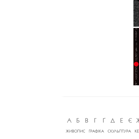
А
Б
В
Г
Ґ
Д
Е
Є
ЖИВОПИС
ГРАФІКА
СКУЛЬПТУРА
К