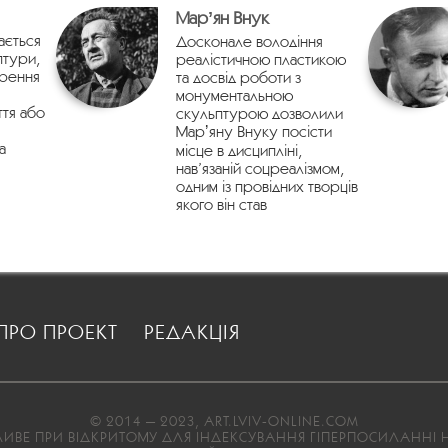
Марʼян Внук
ається
Досконале володіння
птури,
реалістичною пластикою
орення
та досвід роботи з
монументальною
ття або
скульптурою дозволили
Марʼяну Внуку посісти
а
місце в дисципліні,
нав’язаній соцреалізмом,
одним із провідних творців
якого він став
ПРО ПРОЕКТ
РЕДАКЦІЯ
© 2014 — 2023, ART.LVIV-ONLINE.COM
ВЕ ПРИ ВІДКРИТОМУ ДЛЯ ІНДЕКСУВАННЯ ГІПЕРПОСИЛАННІ Н