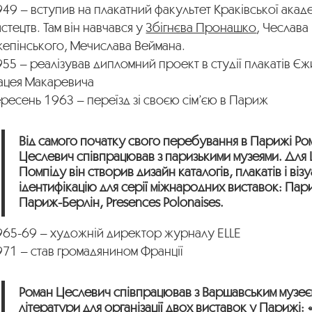
49 – вступив на плакатний факультет Краківської акаде
стецтв. Там він навчався у
Збігнєва Пронашко
, Чеслава
жепінського, Мечислава Веймана.
55 – реалізував дипломний проект в студії плакатів Єж
ацея Макаревича
ресень 1963 – переїзд зі своєю сім’єю в Париж
Від самого початку свого перебування в Парижі Ро
Цеслевич співпрацював з паризькими музеями. Для
Помпіду він створив дизайн каталогів, плакатів і віз
ідентифікацію для серії міжнародних виставок: Па
Париж-Берлін, Presences Polonaises.
965-69 – художній директор журналу ELLE
971 – став громадянином Франції
Роман Цеслевич співпрацював з Варшавським музе
літератури для організації двох виставок у Парижі: 