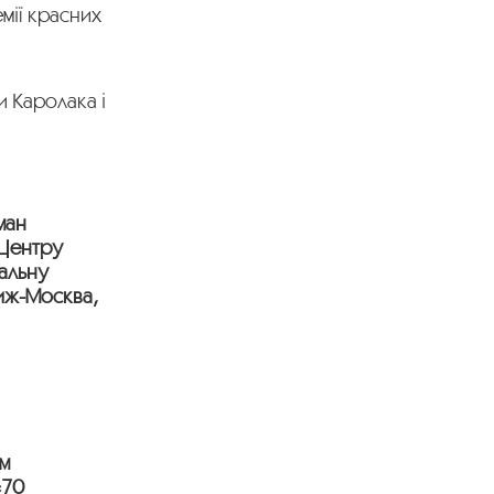
мії красних
и Каролака і
ман
 Центру
уальну
риж-Москва,
єм
«70