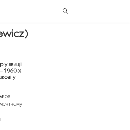
ewicz)
р у явищі
 – 1960-х
акові у
ьвові
ементному
ї