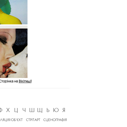
Сторінка на
Вікіпедії
Ф
Х
Ц
Ч
Ш
Щ
Ь
Ю
Я
ЛЯЦІЯ/ОБ’ЄКТ
СТРІТАРТ
СЦЕНОГРАФІЯ