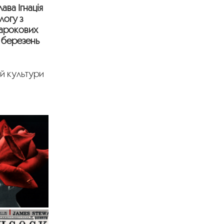
ава Ігнація
логу з
барокових
, березень
 й культури