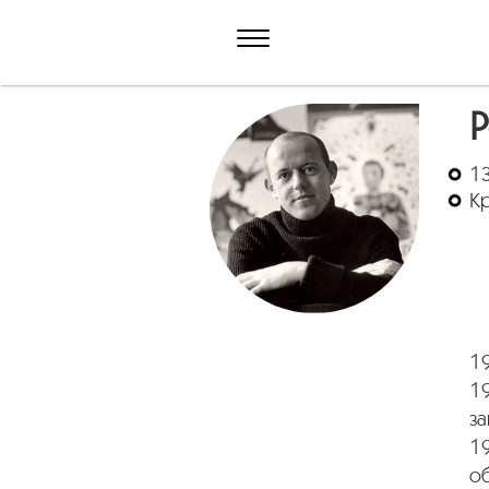
Р
13
Кр
1
1
за
19
о