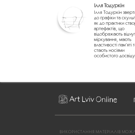
Ілля Тодуркін
Ілля Тодуркін зверт
до графіки та скуль
як до практики ств
артефактів, що
відображають відчу
міркування, мають
властивості пам’яті т
стають носіями
особистого досвіду
ВИКОРИСТАННЯ МАТЕРІАЛІВ МОЖЛИ