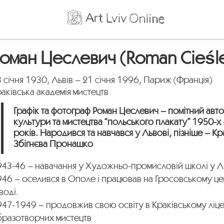
оман Цеслевич (Roman Cieśl
 січня 1930, Львів – 21 січня 1996, Париж (Франція)
аківська академія мистецтв
Графік та фотограф Роман Цеслевич – помітний авто
культури та мистецтва “польського плакату” 1950-х
років. Народився та навчався у Львові, пізніше – Кр
Збігнєва Пронашко
943-46 – навачання у Художньо-промисловій школі у Л
946 – оселився в Ополе і працював на Гросовському ц
воді.
47-1949 – продовжив свою освіту в Краківському ліце
бразотворчих мистецтв