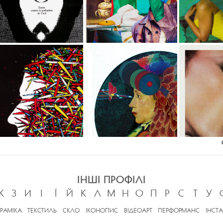
ІНШІ ПРОФІЛІ
Ж
З
И
І
Ї
Й
К
Л
М
Н
О
П
Р
С
Т
У
ЕРАМІКА
ТЕКСТИЛЬ
СКЛО
ІКОНОПИС
ВІДЕОАРТ
ПЕРФОРМАНС
ІНСТА