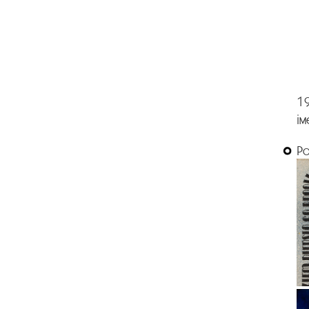
19
ім
Р