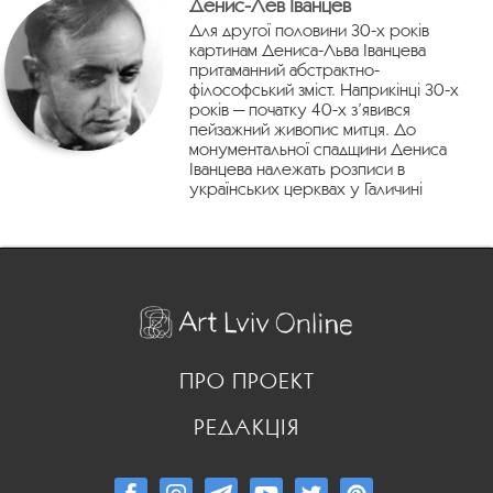
Денис-Лев Іванцев
Для другої половини 30-х років
картинам Дениса-Льва Іванцева
притаманний абстрактно-
філософський зміст. Наприкінці 30-х
років — початку 40-х з’явився
пейзажний живопис митця. До
монументальної спадщини Дениса
Іванцева належать розписи в
українських церквах у Галичині
ПРО ПРОЕКТ
РЕДАКЦІЯ