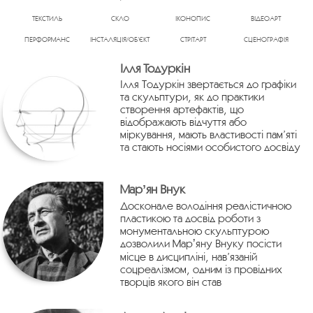
ТЕКСТИЛЬ
СКЛО
ІКОНОПИС
ВІДЕОАРТ
ПЕРФОРМАНС
ІНСТАЛЯЦІЯ/ОБ’ЄКТ
СТРІТАРТ
СЦЕНОГРАФІЯ
Ілля Тодуркін
Ілля Тодуркін звертається до графіки
та скульптури, як до практики
створення артефактів, що
відображають відчуття або
міркування, мають властивості пам’яті
та стають носіями особистого досвіду
Марʼян Внук
Досконале володіння реалістичною
пластикою та досвід роботи з
монументальною скульптурою
дозволили Марʼяну Внуку посісти
місце в дисципліні, нав’язаній
соцреалізмом, одним із провідних
творців якого він став