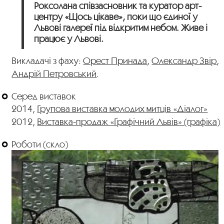
Роксолана співзасновник та куратор арт-
центру «Щось цікаве», поки що єдиної у
Львові галереї під відкритим небом. Живе і
працює у Львові.
Викладачі з фаху:
Орест Принада
,
Олександр Звір
,
Андрій Петровський
.
Серед виставок
2014,
Групова виставка молодих митців «Діалог»
2012,
Виставка-продаж «Графічний Львів» (графіка)
Роботи (скло)