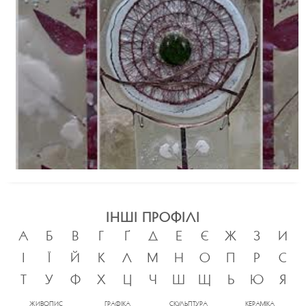
ІНШІ ПРОФІЛІ
А
Б
В
Г
Ґ
Д
Е
Є
Ж
З
И
І
Ї
Й
К
Л
М
Н
О
П
Р
С
Т
У
Ф
Х
Ц
Ч
Ш
Щ
Ь
Ю
Я
ЖИВОПИС
ГРАФІКА
СКУЛЬПТУРА
КЕРАМІКА