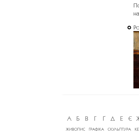
П
на
Р
А
Б
В
Г
Ґ
Д
Е
Є
ЖИВОПИС
ГРАФІКА
СКУЛЬПТУРА
К