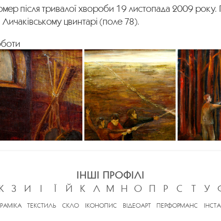
омер після тривалої хвороби 19 листопада 2009 року.
 Личаківському цвинтарі (поле 78).
оботи
ІНШІ ПРОФІЛІ
Ж
З
И
І
Ї
Й
К
Л
М
Н
О
П
Р
С
Т
У
ЕРАМІКА
ТЕКСТИЛЬ
СКЛО
ІКОНОПИС
ВІДЕОАРТ
ПЕРФОРМАНС
ІНСТА