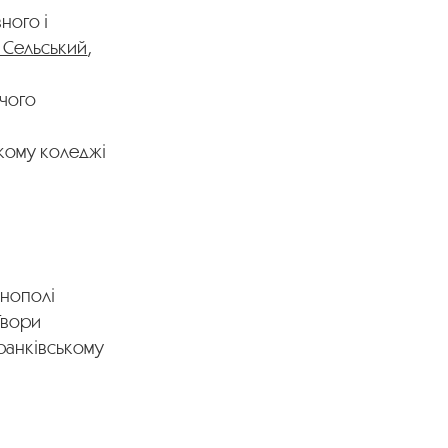
ного і
 Сельський
,
чого
кому коледжі
рнополі
Твори
Франківському