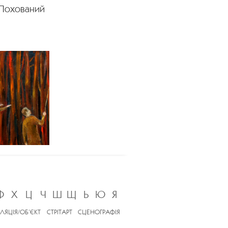
 Похований
Ф
Х
Ц
Ч
Ш
Щ
Ь
Ю
Я
ЛЯЦІЯ/ОБ’ЄКТ
СТРІТАРТ
СЦЕНОГРАФІЯ