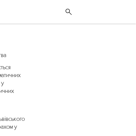
тва
ться
матичних
 у
ричних
ьвівського
фахом у