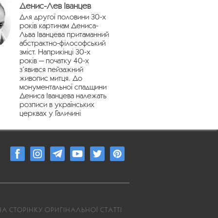
Денис-Лев Іванцев
Для другої половини 30-х
років картинам Дениса-
Льва Іванцева притаманний
абстрактно-філософський
зміст. Наприкінці 30-х
років — початку 40-х
з’явився пейзажний
живопис митця. До
монументальної спадщини
Дениса Іванцева належать
розписи в українських
церквах у Галичині
А СТОРІНКУ ОРИГІНАЛЬНОЇ СТАТТІ
4