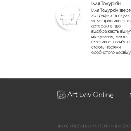
Ілля Тодуркін
Ілля Тодуркін зверт
до графіки та скуль
як до практики ств
артефактів, що
відображають відчу
міркування, мають
властивості пам’яті т
стають носіями
особистого досвіду
ВИКОРИСТАННЯ МАТЕРІАЛІВ МОЖЛИ