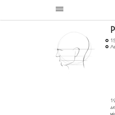
Р
15
Ль
1
де
мі