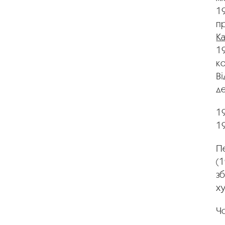
19
п
К
1
к
В
де
19
19
Пе
(1
зб
ху
Ч