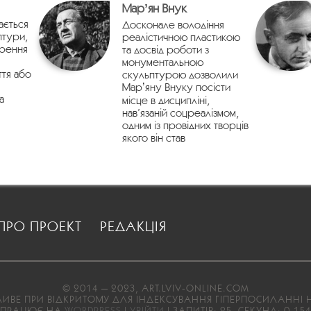
Марʼян Внук
ається
Досконале володіння
птури,
реалістичною пластикою
орення
та досвід роботи з
монументальною
ття або
скульптурою дозволили
Марʼяну Внуку посісти
а
місце в дисципліні,
нав’язаній соцреалізмом,
одним із провідних творців
якого він став
ПРО ПРОЕКТ
РЕДАКЦІЯ
© 2014 — 2023, ART.LVIV-ONLINE.COM
ВЕ ПРИ ВІДКРИТОМУ ДЛЯ ІНДЕКСУВАННЯ ГІПЕРПОСИЛАННІ Н
ПРАЦЮЄ НА
WORDPRESS
|
УВІЙТИ
| ЗАПИТІВ: 25, СЕКУНД: 0,15