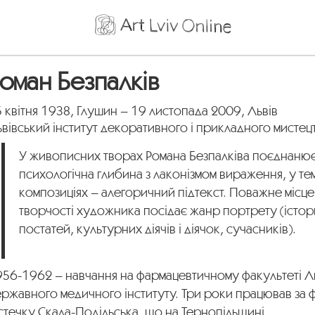
оман Безпалків
 квітня 1938, Глушин – 19 листопада 2009, Львів
вівський інститут декоративного і прикладного мистец
У живописних творах Романа Безпалківа поєднанює
психологічна глибина з лаконізмом вираження, у те
композиціях – алегоричний підтекст. Поважне місце
творчості художника посідає жанр портрету (істо
постатей, культурних діячів і діячок, сучасників).
956-1962 – навчання на фармацевтичному факультеті Л
ржавного медичного інституту. Три роки працював за 
стечку Скала-Подільська, що на Тернопільщині.