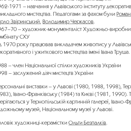
62-1971 – навчання у Львівського інституту декоратив
рикладного мистецтва. Педагогами за фахом були
Роман
арло Звіринський
,
Володимир Черкасов
.
967–70 – художник-монументаліст Художньо-виробни
омбінату СХУ
ід 1970 року працював викладачем живопису у Львівсь
коративного і ужиткового мистецтва імені Івана Труша.
88 – член Національної спілки художників України
98 – заслужений діяч мистецтв України
рсональні виставки – у Львові (1980, 1988, 1998), Те
983), Івано-Франківську (1984) та Києві (1981, 1990). 
ерігаються у Тернопільській картинній галереї, Івано-
дожньому музей, Національному музеї у Львові.
оловік художниці-керамістки
Ольги Безпалків
.