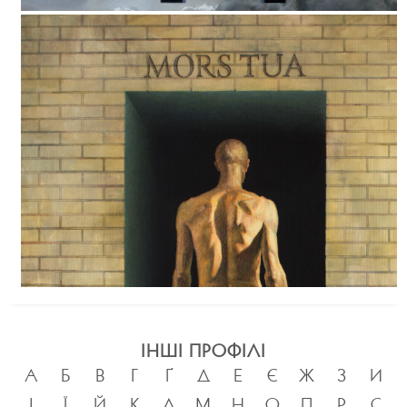
ІНШІ ПРОФІЛІ
А
Б
В
Г
Ґ
Д
Е
Є
Ж
З
И
І
Ї
Й
К
Л
М
Н
О
П
Р
С