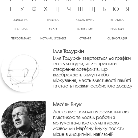
Т
У
Ф
Х
Ц
Ч
Ш
Щ
Ь
Ю
Я
ЖИВОПИС
ГРАФІКА
СКУЛЬПТУРА
КЕРАМІКА
ТЕКСТИЛЬ
СКЛО
ІКОНОПИС
ВІДЕОАРТ
ПЕРФОРМАНС
ІНСТАЛЯЦІЯ/ОБ’ЄКТ
СТРІТАРТ
СЦЕНОГРАФІЯ
Ілля Тодуркін
Ілля Тодуркін звертається до графіки
та скульптури, як до практики
створення артефактів, що
відображають відчуття або
міркування, мають властивості пам’яті
та стають носіями особистого досвіду
Марʼян Внук
Досконале володіння реалістичною
пластикою та досвід роботи з
монументальною скульптурою
дозволили Марʼяну Внуку посісти
місце в дисципліні, нав’язаній