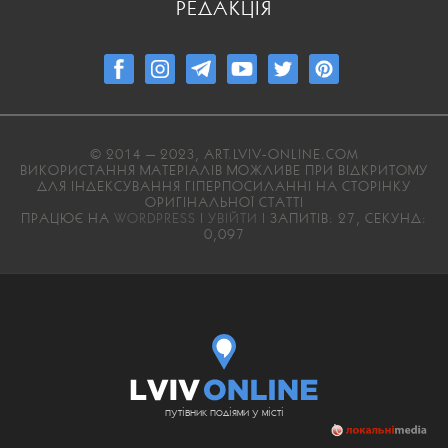
РЕДАКЦІЯ
© 2014 — 2023, ART.LVIV-ONLINE.COM
ВИКОРИСТАННЯ МАТЕРІАЛІВ МОЖЛИВЕ ПРИ ВІДКРИТОМУ
ДЛЯ ІНДЕКСУВАННЯ ГІПЕРПОСИЛАННІ НА СТОРІНКУ
ОРИГІНАЛЬНОЇ СТАТТІ
ПРАЦЮЄ НА
WORDPRESS
|
УВІЙТИ
| ЗАПИТІВ: 27, СЕКУНД:
0,097
путівник подіями у місті