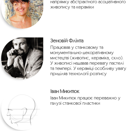
напрямку абстрактного асоціативного
живопису та кераміки
Зеновій Флінта
Працював у станковому та
монументально-декоративному
мистецтві (живопис, кераміка, скло).
У живописі надавав перевагу пастелі
та темпері. У кераміці особливу увагу
приділяв технології розпису
Іван Микитюк
Іван Микитюк працює переважно у
галузі станкової пластики