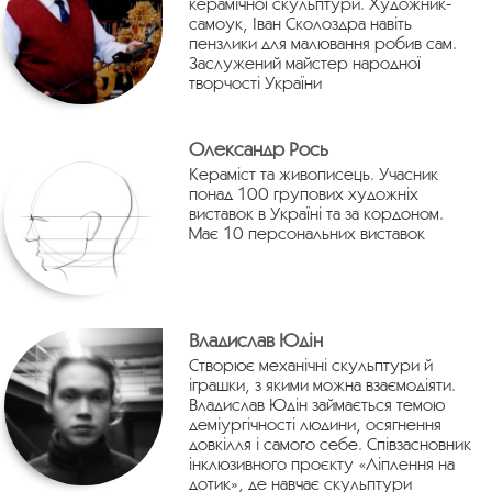
керамічної скульптури. Художник-
самоук, Іван Сколоздра навіть
пензлики для малювання робив сам.
Заслужений майстер народної
творчості України
Олександр Рось
Кераміст та живописець. Учасник
понад 100 групових художніх
виставок в Україні та за кордоном.
Має 10 персональних виставок
Владислав Юдін
Створює механічні скульптури й
іграшки, з якими можна взаємодіяти.
Владислав Юдін займається темою
деміургічності людини, осягнення
довкілля і самого себе. Співзасновник
інклюзивного проєкту «Ліплення на
дотик», де навчає скульптури