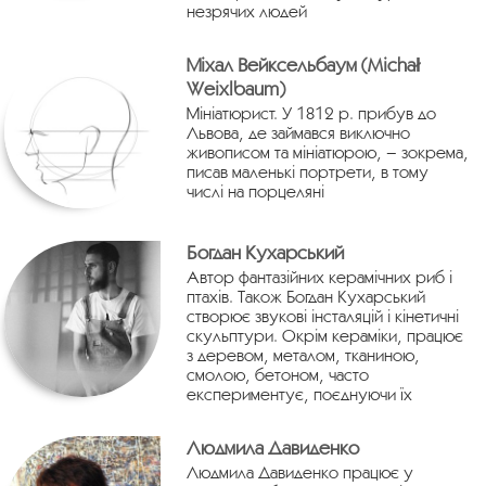
незрячих людей
Міхал Вейксельбаум (Michał
Weixlbaum)
Мініатюрист. У 1812 р. прибув до
Львова, де займався виключно
живописом та мініатюрою, – зокрема,
писав маленькі портрети, в тому
числі на порцеляні
Богдан Кухарський
Автор фантазійних керамічних риб і
птахів. Також Богдан Кухарський
створює звукові інсталяцій і кінетичні
скульптури. Окрім кераміки, працює
з деревом, металом, тканиною,
смолою, бетоном, часто
експериментує, поєднуючи їх
Людмила Давиденко
Людмила Давиденко працює у