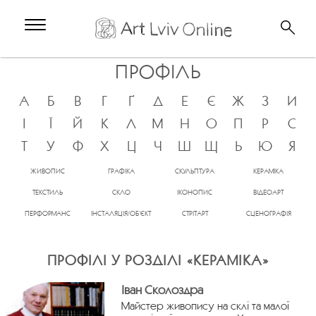
ПРОФІЛЬ
А
Б
В
Г
Ґ
Д
Е
Є
Ж
З
И
І
Ї
Й
К
Л
М
Н
О
П
Р
С
Т
У
Ф
Х
Ц
Ч
Ш
Щ
Ь
Ю
Я
ЖИВОПИС
ГРАФІКА
СКУЛЬПТУРА
КЕРАМІКА
ТЕКСТИЛЬ
СКЛО
ІКОНОПИС
ВІДЕОАРТ
ПЕРФОРМАНС
ІНСТАЛЯЦІЯ/ОБ’ЄКТ
СТРІТАРТ
СЦЕНОГРАФІЯ
ПРОФІЛІ У РОЗДІЛІ «КЕРАМІКА»
Іван Сколоздра
Майстер живопису на склі та малої