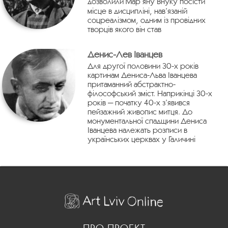
дозволили Марʼяну Внуку посісти
місце в дисципліні, нав’язаній
соцреалізмом, одним із провідних
творців якого він став
Денис-Лев Іванцев
Для другої половини 30-х років
картинам Дениса-Льва Іванцева
притаманний абстрактно-
філософський зміст. Наприкінці 30-х
років — початку 40-х з’явився
пейзажний живопис митця. До
монументальної спадщини Дениса
Іванцева належать розписи в
українських церквах у Галичині