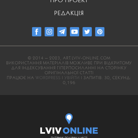
ПРО ПРОЕКТ
РЕДАКЦІЯ
© 2014 — 2023, ART.LVIV-ONLINE.COM
ВИКОРИСТАННЯ МАТЕРІАЛІВ МОЖЛИВЕ ПРИ ВІДКРИТОМУ
ДЛЯ ІНДЕКСУВАННЯ ГІПЕРПОСИЛАННІ НА СТОРІНКУ
ОРИГІНАЛЬНОЇ СТАТТІ
ПРАЦЮЄ НА
WORDPRESS
|
УВІЙТИ
| ЗАПИТІВ: 30, СЕКУНД:
0,196
путівник подіями у місті