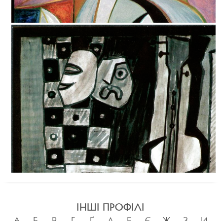
ІНШІ ПРОФІЛІ
А
Б
В
Г
Ґ
Д
Е
Є
Ж
З
И