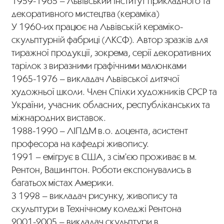
1959-1965 – Львівський інститут прикладного та
декоративного мистецтва (кераміка)
У 1960-их працює на Львівській кераміко-
скульптурній фабриці (ЛКСФ). Автор зразків для
тиражної продукції, зокрема, серії декоративних
тарілок з виразними графічними малюнками
1965-1976 – викладач Львівської дитячої
художньої школи. Член Спілки художників СРСР та
України, учасник обласних, республіканських та
міжнародних виставок.
1988-1990 – ЛІПДМ в.о. доцента, асистент
професора на кафедрі живопису.
1991 – емігрує в США, з сім’єю проживає в м.
Рентон, Вашингтон. Роботи експонувались в
багатьох містах Америки.
З 1998 – викладач рисунку, живопису та
скульптури в Технічному коледжі Рентона
2001-2005 – викладач скульптури в