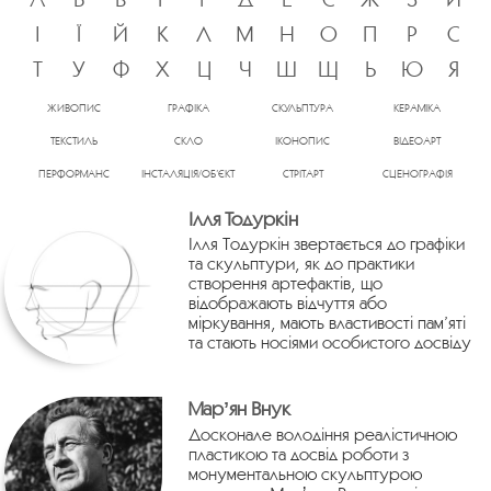
І
Ї
Й
К
Л
М
Н
О
П
Р
С
Т
У
Ф
Х
Ц
Ч
Ш
Щ
Ь
Ю
Я
ЖИВОПИС
ГРАФІКА
СКУЛЬПТУРА
КЕРАМІКА
ТЕКСТИЛЬ
СКЛО
ІКОНОПИС
ВІДЕОАРТ
ПЕРФОРМАНС
ІНСТАЛЯЦІЯ/ОБ’ЄКТ
СТРІТАРТ
СЦЕНОГРАФІЯ
Ілля Тодуркін
Ілля Тодуркін звертається до графіки
та скульптури, як до практики
створення артефактів, що
відображають відчуття або
міркування, мають властивості пам’яті
та стають носіями особистого досвіду
Марʼян Внук
Досконале володіння реалістичною
пластикою та досвід роботи з
монументальною скульптурою