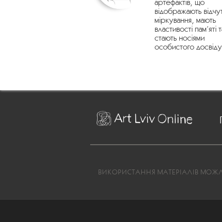
артефактів, що
відображають відчу
міркування, мають
властивості пам’яті т
стають носіями
особистого досвіду
ВИКОРИСТАННЯ МАТЕРІАЛІВ МОЖЛИ