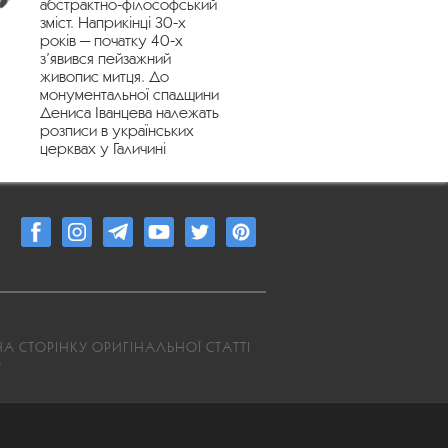
абстрактно-філософський
зміст. Наприкінці 30-х
років — початку 40-х
з’явився пейзажний
живопис митця. До
монументальної спадщини
Дениса Іванцева належать
розписи в українських
церквах у Галичині
А СТОРІНКУ ОРИГІНАЛЬНОЇ СТАТТІ
6