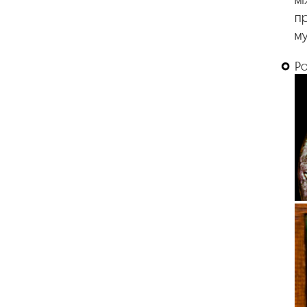
пр
му
Р