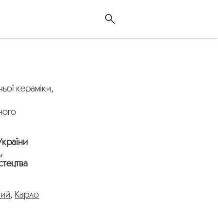
ьої кераміки,
ного
України
,
стецтва
кий
,
Карло