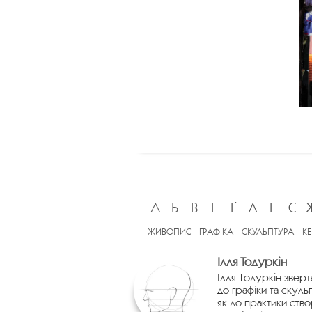
А
Б
В
Г
Ґ
Д
Е
Є
ЖИВОПИС
ГРАФІКА
СКУЛЬПТУРА
К
Ілля Тодуркін
Ілля Тодуркін зверт
до графіки та скуль
як до практики ств