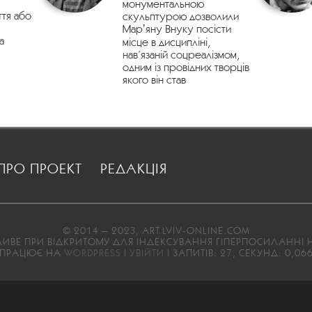
монументальною
ття або
скульптурою дозволили
Марʼяну Внуку посісти
а
місце в дисципліні,
нав’язаній соцреалізмом,
одним із провідних творців
якого він став
ПРО ПРОЕКТ
РЕДАКЦІЯ
© 2014 — 2023, ART.LVIV-ONLINE.COM
ВЕ ПРИ ВІДКРИТОМУ ДЛЯ ІНДЕКСУВАННЯ ГІПЕРПОСИЛАННІ Н
ПРАЦЮЄ НА
WORDPRESS
|
УВІЙТИ
| ЗАПИТІВ: 27, СЕКУНД: 0,06