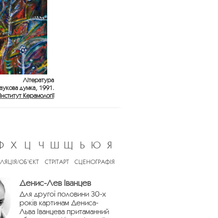
Література
Наукова думка, 1991.
Інститут Керамології
Ф
Х
Ц
Ч
Ш
Щ
Ь
Ю
Я
ЛЯЦІЯ/ОБ’ЄКТ
СТРІТАРТ
СЦЕНОГРАФІЯ
Денис-Лев Іванцев
Для другої половини 30-х
років картинам Дениса-
Льва Іванцева притаманний