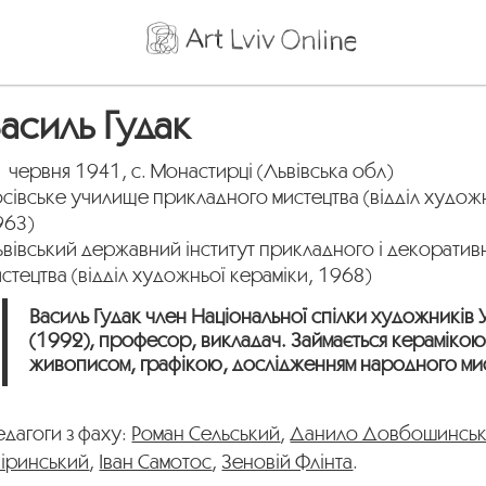
асиль Гудак
 червня 1941, с. Монастирці (Львівська обл)
сівське училище прикладного мистецтва (відділ художн
963)
вівський державний інститут прикладного і декоратив
стецтва (відділ художньої кераміки, 1968)
Василь Гудак член Національної спілки художників 
(1992), професор, викладач. Займається керамікою
живописом, графікою, дослідженням народного ми
дагоги з фаху:
Роман Сельський
,
Данило Довбошинсь
віринський
,
Іван Самотос
,
Зеновій Флінта
.