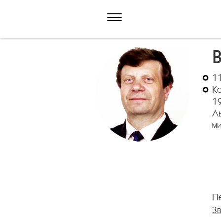
В
11
Ко
1
Ль
ми
Пе
З