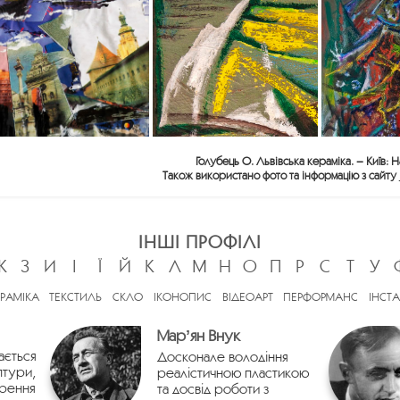
Голубець О. Львівська кераміка. – Київ: 
Також використано фото та інформацію з сайту
ІНШІ ПРОФІЛІ
Ж
З
И
І
Ї
Й
К
Л
М
Н
О
П
Р
С
Т
У
ЕРАМІКА
ТЕКСТИЛЬ
СКЛО
ІКОНОПИС
ВІДЕОАРТ
ПЕРФОРМАНС
ІНСТА
Марʼян Внук
ається
Досконале володіння
птури,
реалістичною пластикою
орення
та досвід роботи з