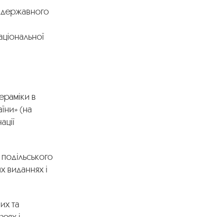
о державного
аціональної
ераміки в
їни» (на
ації
 подільського
х виданнях і
их та
зеях і