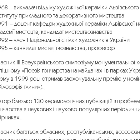
68 – викладач відділу художньої кераміки Львівськог
ституту прикладного та декоративного мистецтва
91 – доцент кафедри художньої кераміки Львівської н
адемії мистецтв, кандидат мистецтвознавства
92 – член Національної спілки художників України
995 – кандидат мистецтвознавства, професор
асник ІІІ Всеукраїнського симпозіуму монументальної к
ішному «Поезія гончарства на майданах і в парках Укра
ому в 1999 році отримав заохочувальну премію у номін
ілософія глини»).
тор близько 130 керамологічних публікацій з проблем
нчарства в наукових і науково-популярних періодични
ірниках.
асник багатьох обласних, республіканських, всесоюзн
жнародних художніх виставок. Твори зберігаються в му