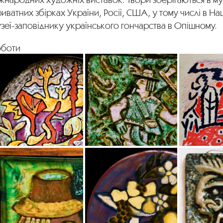
иватних збірках України, Росії, США, у тому числі в Н
зеї-заповіднику українського гончарства в Опішному.
оботи