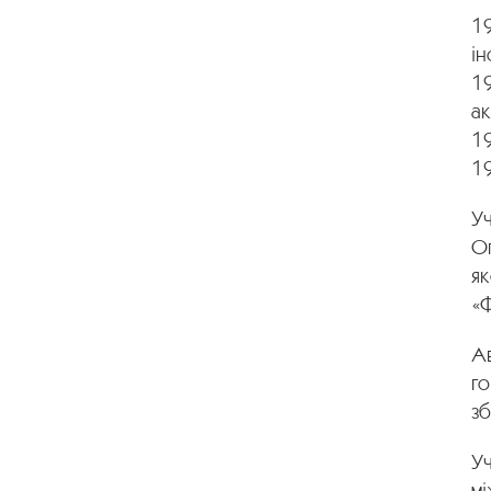
19
ін
19
ак
19
1
Уч
Оп
як
«Ф
Ав
го
зб
Уч
мі