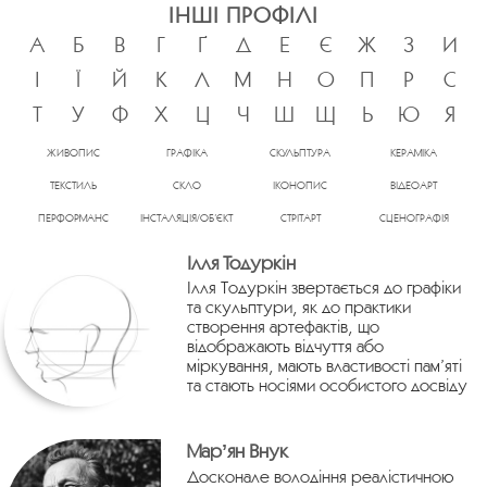
ІНШІ ПРОФІЛІ
А
Б
В
Г
Ґ
Д
Е
Є
Ж
З
И
І
Ї
Й
К
Л
М
Н
О
П
Р
С
Т
У
Ф
Х
Ц
Ч
Ш
Щ
Ь
Ю
Я
ЖИВОПИС
ГРАФІКА
СКУЛЬПТУРА
КЕРАМІКА
ТЕКСТИЛЬ
СКЛО
ІКОНОПИС
ВІДЕОАРТ
ПЕРФОРМАНС
ІНСТАЛЯЦІЯ/ОБ’ЄКТ
СТРІТАРТ
СЦЕНОГРАФІЯ
Ілля Тодуркін
Ілля Тодуркін звертається до графіки
та скульптури, як до практики
створення артефактів, що
відображають відчуття або
міркування, мають властивості пам’яті
та стають носіями особистого досвіду
Марʼян Внук
Досконале володіння реалістичною