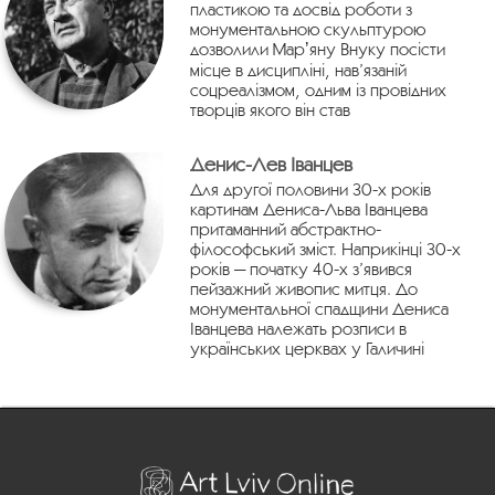
пластикою та досвід роботи з
монументальною скульптурою
дозволили Марʼяну Внуку посісти
місце в дисципліні, нав’язаній
соцреалізмом, одним із провідних
творців якого він став
Денис-Лев Іванцев
Для другої половини 30-х років
картинам Дениса-Льва Іванцева
притаманний абстрактно-
філософський зміст. Наприкінці 30-х
років — початку 40-х з’явився
пейзажний живопис митця. До
монументальної спадщини Дениса
Іванцева належать розписи в
українських церквах у Галичині