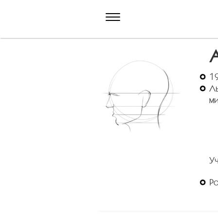
А
1
Ль
ми
У
Р