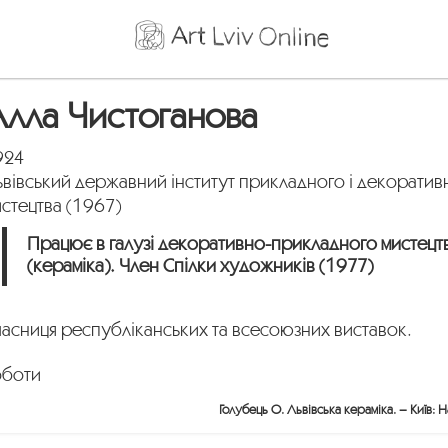
лла Чистоганова
924
вівський державний інститут прикладного і декоратив
стецтва (1967)
Працює в галузі декоративно-прикладного мистецт
(кераміка). Член Спілки художників (1977)
часниця республіканських та всесоюзних виставок.
оботи
Голубець О. Львівська кераміка. – Київ: 