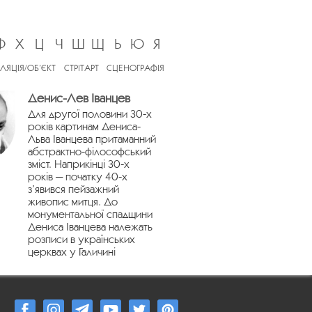
Ф
Х
Ц
Ч
Ш
Щ
Ь
Ю
Я
ЛЯЦІЯ/ОБ’ЄКТ
СТРІТАРТ
СЦЕНОГРАФІЯ
Денис-Лев Іванцев
Для другої половини 30-х
років картинам Дениса-
Льва Іванцева притаманний
абстрактно-філософський
зміст. Наприкінці 30-х
років — початку 40-х
з’явився пейзажний
живопис митця. До
монументальної спадщини
Дениса Іванцева належать
розписи в українських
церквах у Галичині