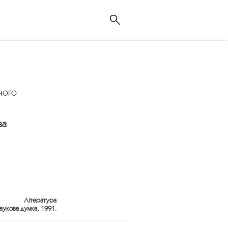
ного
ва
Література
Наукова думка, 1991.