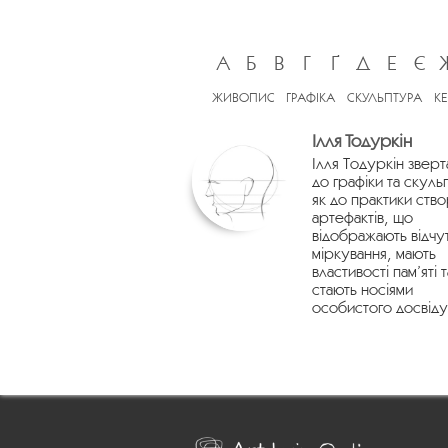
А
Б
В
Г
Ґ
Д
Е
Є
ЖИВОПИС
ГРАФІКА
СКУЛЬПТУРА
К
Ілля Тодуркін
Ілля Тодуркін зверт
до графіки та скуль
як до практики ств
артефактів, що
відображають відчу
міркування, мають
властивості пам’яті т
стають носіями
особистого досвіду