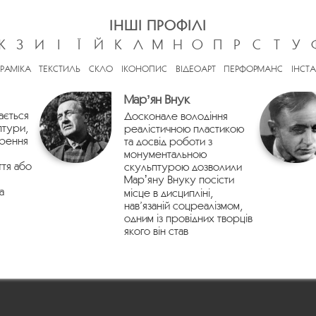
ІНШІ ПРОФІЛІ
Ж
З
И
І
Ї
Й
К
Л
М
Н
О
П
Р
С
Т
У
ЕРАМІКА
ТЕКСТИЛЬ
СКЛО
ІКОНОПИС
ВІДЕОАРТ
ПЕРФОРМАНС
ІНСТА
Марʼян Внук
ається
Досконале володіння
птури,
реалістичною пластикою
орення
та досвід роботи з
монументальною
ття або
скульптурою дозволили
Марʼяну Внуку посісти
а
місце в дисципліні,
нав’язаній соцреалізмом,
одним із провідних творців
якого він став