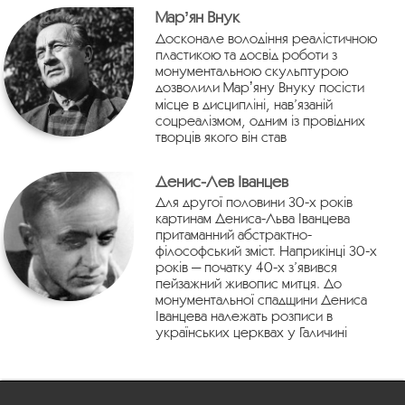
Марʼян Внук
Досконале володіння реалістичною
пластикою та досвід роботи з
монументальною скульптурою
дозволили Марʼяну Внуку посісти
місце в дисципліні, нав’язаній
соцреалізмом, одним із провідних
творців якого він став
Денис-Лев Іванцев
Для другої половини 30-х років
картинам Дениса-Льва Іванцева
притаманний абстрактно-
філософський зміст. Наприкінці 30-х
років — початку 40-х з’явився
пейзажний живопис митця. До
монументальної спадщини Дениса
Іванцева належать розписи в
українських церквах у Галичині