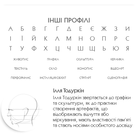
ІНШІ ПРОФІЛІ
А
Б
В
Г
Ґ
Д
Е
Є
Ж
З
И
І
Ї
Й
К
Л
М
Н
О
П
Р
С
Т
У
Ф
Х
Ц
Ч
Ш
Щ
Ь
Ю
Я
ЖИВОПИС
ГРАФІКА
СКУЛЬПТУРА
КЕРАМІКА
ТЕКСТИЛЬ
СКЛО
ІКОНОПИС
ВІДЕОАРТ
ПЕРФОРМАНС
ІНСТАЛЯЦІЯ/ОБ’ЄКТ
СТРІТАРТ
СЦЕНОГРАФІЯ
Ілля Тодуркін
Ілля Тодуркін звертається до графіки
та скульптури, як до практики
створення артефактів, що
відображають відчуття або
міркування, мають властивості пам’яті
та стають носіями особистого досвіду