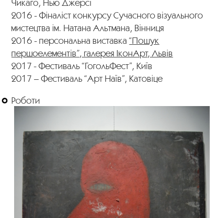
Чикаго, Нью Джерсі
2016 ​- Фіналіст конкурсу Сучасного візуального
мистецтва ім. Натана Альтмана, Вінниця
2016 ​- персональна виставка
“Пошук
першоелементів”, галерея ІконАрт, Львів
2017 -​ Фестиваль “ГогольФест”, Київ
2017 – ​Фестиваль “Арт Наїв”, Катовіце
Роботи