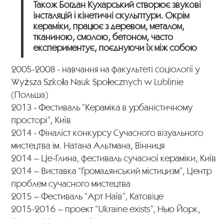
Також Богдан Кухарський створює звукові
інсталяцій і кінетичні скульптури. Окрім
кераміки, працює з деревом, металом,
тканиною, смолою, бетоном, часто
експериментує, поєднуючи їх між собою
2005-2008 -​ навчання на факультеті соціології у
Wyższa Szkoła Nauk Społecznych w Lublinie
(Польша)
2013 ​- Фестиваль “Кераміка в урбаністичному
просторі”, Київ
2014 ​- Фіналіст конкурсу Сучасного візуального
мистецтва ім. Натана Альтмана, Вінниця
2014​ – Це-Глина, фестиваль сучасної кераміки, Київ
2014​ – Виставка “Громадянський містицизм”, Центр
проблем сучасного мистецтва
2015 – Фестиваль “Арт Наїв”, Катовіце
2015-2016 – проект “Ukraine exists”, Нью Йорк,