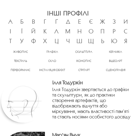
ІНШІ ПРОФІЛІ
А
Б
В
Г
Ґ
Д
Е
Є
Ж
З
И
І
Ї
Й
К
Л
М
Н
О
П
Р
С
Т
У
Ф
Х
Ц
Ч
Ш
Щ
Ь
Ю
Я
ЖИВОПИС
ГРАФІКА
СКУЛЬПТУРА
КЕРАМІКА
ТЕКСТИЛЬ
СКЛО
ІКОНОПИС
ВІДЕОАРТ
ПЕРФОРМАНС
ІНСТАЛЯЦІЯ/ОБ’ЄКТ
СТРІТАРТ
СЦЕНОГРАФІЯ
Ілля Тодуркін
Ілля Тодуркін звертається до графіки
та скульптури, як до практики
створення артефактів, що
відображають відчуття або
міркування, мають властивості пам’яті
та стають носіями особистого досвіду
Марʼян Внук