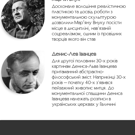
Досконале володіння реалістичною
пластикою та досвід роботи з
монументальною скульптурою
дозволили Марʼяну Внуку посісти
місце в дисципліні, нав’язаній
соцреалізмом, одним із провідних
творців якого він став
Денис-Лев Іванцев
Для другої половини 30-х років
картинам Дениса-Льва Іванцева
притаманний абстрактно-
філософський зміст. Наприкінці 30-х
років — початку 40-х з’явився
пейзажний живопис митця. До
монументальної спадщини Дениса
Іванцева належать розписи в
українських церквах у Галичині