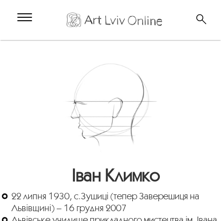
Іван Климко
22 липня 1930, с.Зушиці (тепер Заверешиця на
Львівщині) – 16 грудня 2007
Львівське училище прикладного мистецтва ім. Івана