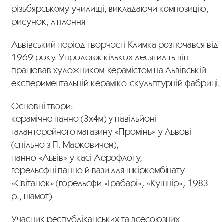
різьбярському училищі, викладаючи композицію,
рисунок, ліплення
Львівський період творчості Климка розпочався від
1969 року. Упродовж кількох десятиліть він
працював художником-керамістом на Львівській
експериментальній кераміко-скульптурній фабриці.
Основні твори:
керамічне панно (3х4м) у павільйоні
галантерейного магазину «Промінь» у Львові
(спільно з П. Марковичем),
панно «Львів» у касі Аерофлоту,
горельєфні панно й вази для шкіркомбінату
«Світанок» (горельєфи «Грабарі», «Кушнір», 1983
р., шамот)
Учасник республіканських та всесоюзних