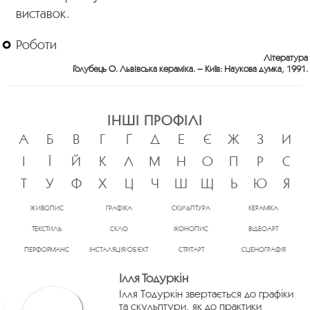
виставок.
Роботи
Література
Голубець О. Львівська кераміка. – Київ: Наукова думка, 1991.
ІНШІ ПРОФІЛІ
А
Б
В
Г
Ґ
Д
Е
Є
Ж
З
И
І
Ї
Й
К
Л
М
Н
О
П
Р
С
Т
У
Ф
Х
Ц
Ч
Ш
Щ
Ь
Ю
Я
ЖИВОПИС
ГРАФІКА
СКУЛЬПТУРА
КЕРАМІКА
ТЕКСТИЛЬ
СКЛО
ІКОНОПИС
ВІДЕОАРТ
ПЕРФОРМАНС
ІНСТАЛЯЦІЯ/ОБ’ЄКТ
СТРІТАРТ
СЦЕНОГРАФІЯ
Ілля Тодуркін
Ілля Тодуркін звертається до графіки
та скульптури, як до практики