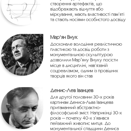
створення артефактів, що
відображають відчуття або
міркування, мають властивості пам’яті
та стають носіями особистого досвіду
Марʼян Внук
Досконале володіння реалістичною
пластикою та досвід роботи з
монументальною скульптурою
дозволили Марʼяну Внуку посісти
місце в дисципліні, нав’язаній
соцреалізмом, одним із провідних
творців якого він став
Денис-Лев Іванцев
Для другої половини 30-х років
картинам Дениса-Льва Іванцева
притаманний абстрактно-
філософський зміст. Наприкінці 30-х
років — початку 40-х з’явився
пейзажний живопис митця. До
монументальної спадщини Дениса