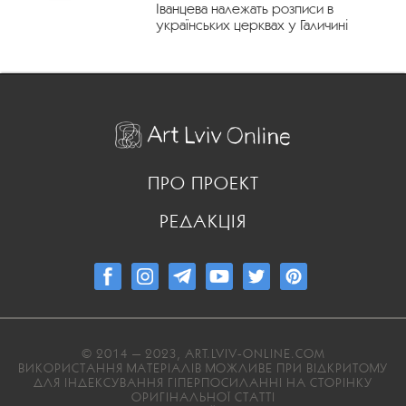
Іванцева належать розписи в
українських церквах у Галичині
ПРО ПРОЕКТ
РЕДАКЦІЯ
© 2014 — 2023, ART.LVIV-ONLINE.COM
ВИКОРИСТАННЯ МАТЕРІАЛІВ МОЖЛИВЕ ПРИ ВІДКРИТОМУ
ДЛЯ ІНДЕКСУВАННЯ ГІПЕРПОСИЛАННІ НА СТОРІНКУ
ОРИГІНАЛЬНОЇ СТАТТІ