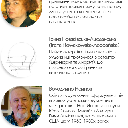
притаманні колористика та стилістика
естетики неовізантизму, крізь призму
давньоукраїнської архаїки. Колір
несе особливе символічне
навантаження
Ірина Новаківська-Ацеданська
(Irena Nowakowska-Acedańska)
Найхарактерніше індивідуальність
художниці проявилася в естампах
(дереворит та лінорит), що
підкреслюють філігранність і
витонченість техніки
Володимир Немира
Світогляд художника сформувався під
впливом українських художників-
модерністів — Нью-Йоркської групи
Юрія Соловія, Михайла Дзиндри,
Емми Андієвської, котрі творили в
США ще у 1960-1980х роках