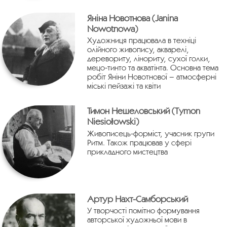
Яніна Новотнова (Janina
Nowotnowa)
Художниця працювала в техніці
олійного живопису, акварелі,
деревориту, лінориту, сухої голки,
мецо-тинто та акватінта. Основна тема
робіт Яніни Новотнової – атмосферні
міські пейзажі та квіти
Тимон Нешеловський (Tymon
Niesiołowski)
Живописець-форміст, учасник групи
Ритм. Також працював у сфері
прикладного мистецтва
Артур Нахт-Самборський
У творчості помітно формування
авторської художньої мови в