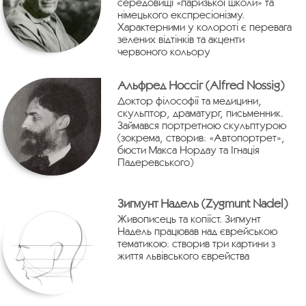
середовищі «паризької школи» та
німецького експресіонізму.
Характерними у колороті є перевага
зелених відтінків та акценти
червоного кольору
Альфред Носсіг (Alfred Nossig)
Доктор філософії та медицини,
скульптор, драматург, письменник.
Займався портретною скульптурою
(зокрема, створив: «Автопортрет»,
бюсти Макса Нордау та Ігнація
Падеревського)
Зигмунт Надель (Zygmunt Nadel)
Живописець та копіїст. Зигмунт
Надель працював над єврейською
тематикою: створив три картини з
життя львівського єврейства