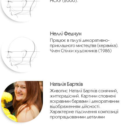
НСХУ (2000).
Неллі Федчун
Працює в галузі декоративно-
прикладного мистецтва (кераміка).
Член Спілки художників (1986)
Наталія Бартків
Живопис Наталії Бартків сонячний,
життєрадісний. Картини сповнені
яскравими барвами і декоративним
відображенням дійсності.
Характерне підсилення композиції
пропрацьованими деталями