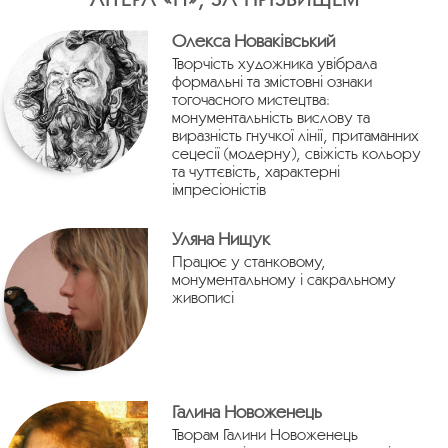
Олекса Новаківський
Творчість художника увібрала
формальні та змістовні ознаки
тогочасного мистецтва:
монументальність вислову та
виразність гнучкої лінії, притаманних
сецесії (модерну), свіжість кольору
та чуттєвість, характерні
імпресіоністів
Уляна Нищук
Працює у станковому,
монументальному і сакральному
живописі
Галина Новоженець
Творам Галини Новоженець