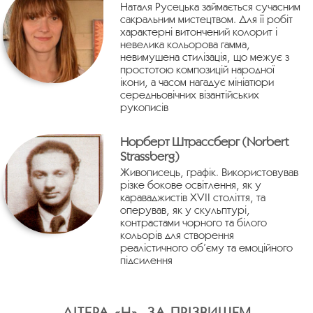
Наталя Русецька займається сучасним
сакральним мистецтвом. Для її робіт
характерні витончений колорит і
невелика кольорова гамма,
невимушена стилізація, що межує з
простотою композицій народної
ікони, а часом нагадує мініатюри
середньовічних візантійських
рукописів
Норберт Штрассберг (Norbert
Strassberg)
Живописець, графік. Використовував
різке бокове освітлення, як у
караваджистів ХVII століття, та
оперував, як у скульптурі,
контрастами чорного та білого
кольорів для створення
реалістичного об’єму та емоційного
підсилення
ЛІТЕРА «Н», ЗА ПРІЗВИЩЕМ