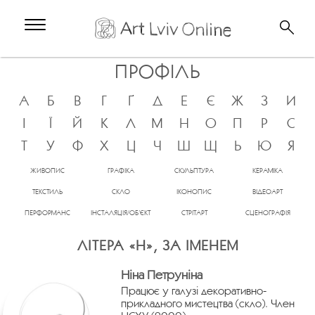
ПРОФІЛЬ
А
Б
В
Г
Ґ
Д
Е
Є
Ж
З
И
І
Ї
Й
К
Л
М
Н
О
П
Р
С
Т
У
Ф
Х
Ц
Ч
Ш
Щ
Ь
Ю
Я
ЖИВОПИС
ГРАФІКА
СКУЛЬПТУРА
КЕРАМІКА
ТЕКСТИЛЬ
СКЛО
ІКОНОПИС
ВІДЕОАРТ
ПЕРФОРМАНС
ІНСТАЛЯЦІЯ/ОБ’ЄКТ
СТРІТАРТ
СЦЕНОГРАФІЯ
ЛІТЕРА «Н», ЗА ІМЕНЕМ
Ніна Петруніна
Працює у галузі декоративно-
прикладного мистецтва (скло). Член