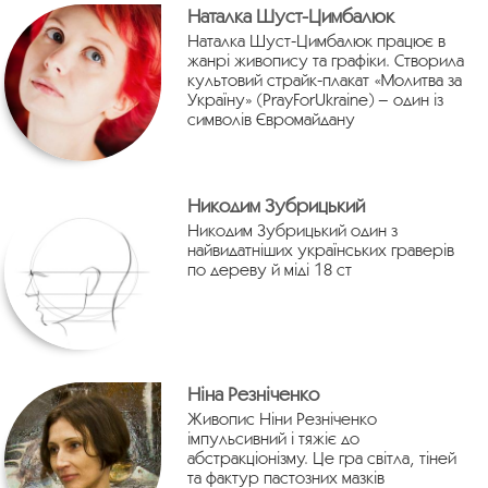
Наталка Шуст-Цимбалюк
Наталка Шуст-Цимбалюк працює в
жанрі живопису та графіки. Створила
культовий страйк-плакат «Молитва за
Україну» (PrayForUkraine) – один із
символів Євромайдану
Никодим Зубрицький
Никодим Зубрицький один з
найвидатніших українських граверів
по дереву й міді 18 ст
Ніна Резніченко
Живопис Ніни Резніченко
імпульсивний і тяжіє до
абстракціонізму. Це гра світла, тіней
та фактур пастозних мазків