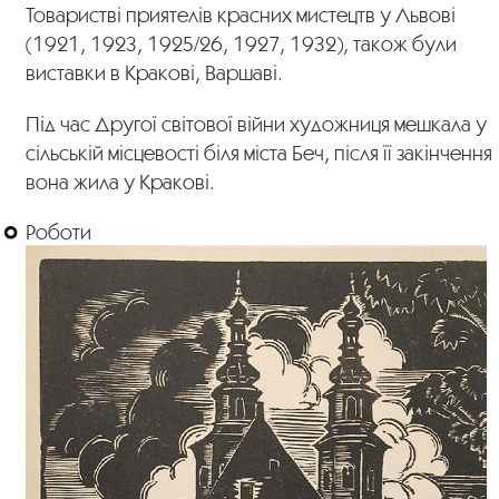
Товаристві приятелів красних мистецтв у Львові
(1921, 1923, 1925/26, 1927, 1932), також були
виставки в Кракові, Варшаві.
Під час Другої світової війни художниця мешкала у
сільській місцевості біля міста Беч, після її закінчення
вона жила у Кракові.
Роботи