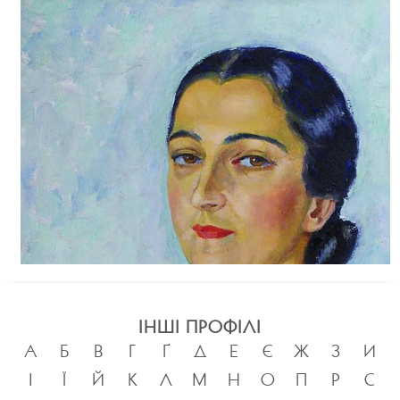
ІНШІ ПРОФІЛІ
А
Б
В
Г
Ґ
Д
Е
Є
Ж
З
И
І
Ї
Й
К
Л
М
Н
О
П
Р
С