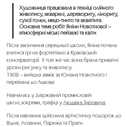
Художниця працювала в техніці олійного
живопису, акварелі, деревориту, лінориту,
сухої голки, мецо-тинто та акватінта.
Основна тема робіт Яніни Новотнової –
атмосферні міські пейзажі та квіти
Після закінчення середньої школи, Яніна почала
вчитися грі на фортепіано в Краківській
консерваторії. У той же час вона брала приватні
уроки рисунку та живопису.
1902 – вийшла заміж за Юліана Новотного і
переїхала до Львова
Навчалась у Державній промисловій
школі,зокрема, графіці у
Людвіка Тировича
.
Після навчання здійснила артистичну подорож до
Відня, Лозанни, Парижа та Праги.