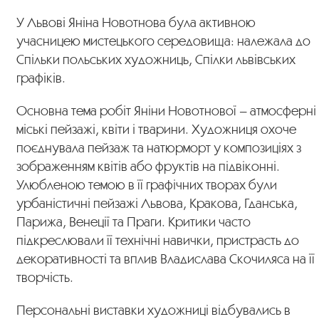
У Львові Яніна Новотнова була активною
учасницею мистецького середовища: належала до
Спільки польських художниць, Спілки львівських
графіків.
Основна тема робіт Яніни Новотнової – атмосферні
міські пейзажі, квіти і тварини. Художниця охоче
поєднувала пейзаж та натюрморт у композиціях з
зображенням квітів або фруктів на підвіконні.
Улюбленою темою в її графічних творах були
урбаністичні пейзажі Львова, Кракова, Гданська,
Парижа, Венеції та Праги. Критики часто
підкреслювали її технічні навички, пристрасть до
декоративності та вплив Владислава Скочиляса на її
творчість.
Персональні виставки художниці відбувались в