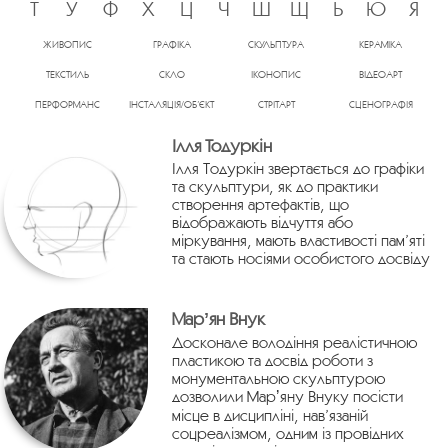
Т
У
Ф
Х
Ц
Ч
Ш
Щ
Ь
Ю
Я
ЖИВОПИС
ГРАФІКА
СКУЛЬПТУРА
КЕРАМІКА
ТЕКСТИЛЬ
СКЛО
ІКОНОПИС
ВІДЕОАРТ
ПЕРФОРМАНС
ІНСТАЛЯЦІЯ/ОБ’ЄКТ
СТРІТАРТ
СЦЕНОГРАФІЯ
Ілля Тодуркін
Ілля Тодуркін звертається до графіки
та скульптури, як до практики
створення артефактів, що
відображають відчуття або
міркування, мають властивості пам’яті
та стають носіями особистого досвіду
Марʼян Внук
Досконале володіння реалістичною
пластикою та досвід роботи з
монументальною скульптурою
дозволили Марʼяну Внуку посісти
місце в дисципліні, нав’язаній
соцреалізмом, одним із провідних