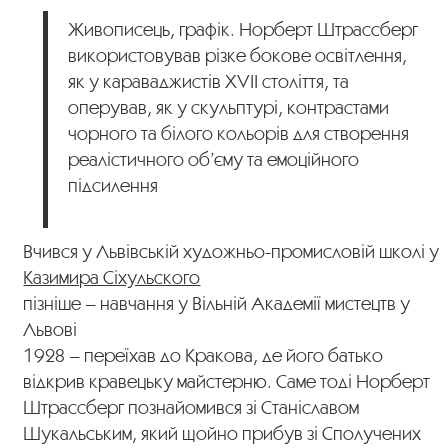
Живописець, графік. Норберт Штрассберг
використовував різке бокове освітлення,
як у караваджистів ХVII століття, та
оперував, як у скульптурі, контрастами
чорного та білого кольорів для створення
реалістичного об’єму та емоційного
підсилення
Вчився у Львівській художньо-промисловій школі у
Казимира Сіхульского
пізніше – навчання у Вільній Академії мистецтв у
Львові
1928 – переїхав до Кракова, де його батько
відкрив кравецьку майстерню. Саме тоді Норберт
Штрассберг познайомився зі Станіславом
Шукальським, який щойно прибув зі Сполучених