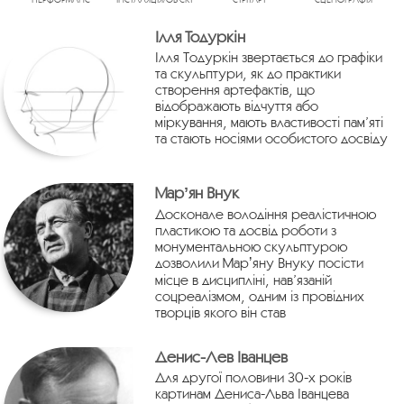
Ілля Тодуркін
Ілля Тодуркін звертається до графіки
та скульптури, як до практики
створення артефактів, що
відображають відчуття або
міркування, мають властивості пам’яті
та стають носіями особистого досвіду
Марʼян Внук
Досконале володіння реалістичною
пластикою та досвід роботи з
монументальною скульптурою
дозволили Марʼяну Внуку посісти
місце в дисципліні, нав’язаній
соцреалізмом, одним із провідних
творців якого він став
Денис-Лев Іванцев
Для другої половини 30-х років
картинам Дениса-Льва Іванцева