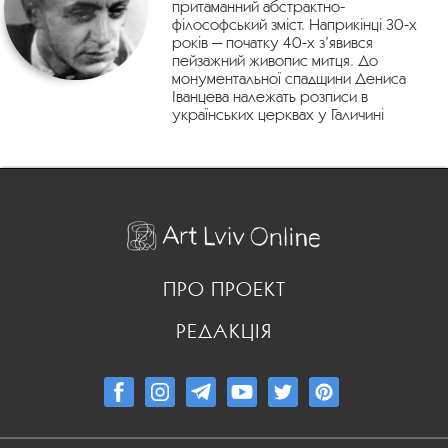
притаманний абстрактно-
філософський зміст. Наприкінці 30-х
років — початку 40-х з’явився
пейзажний живопис митця. До
монументальної спадщини Дениса
Іванцева належать розписи в
українських церквах у Галичині
ПРО ПРОЕКТ
РЕДАКЦІЯ