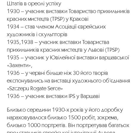
Штатів в ореолі успіху
1930 – учасник виставки Товариство прихильників
красних мистецтв (TPSP) у Кракові
1934 – став членом Асоціації єврейських
художників і скульпторів
1935,1938 – учасник виставки Товариства
прихильників красних мистецтв у Львові (TPSP)
1935 – учасник у Ювілейної виставки варшавської
«Захенти»,
1936 – у червні більше ніж 30 його творів
експонувались на виставці художнього об’єднання
«Szczepu Rogate Serce»
1936 – учасник виставки IPS у Варшаві
Близько середини 1930-х років у його доробку
нараховувалося близько 1500 робіт, зокрема,
близько 1000 портретів. Він портретував багатьох
представників єврейської інтелігенції Львова.