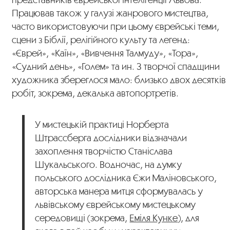
Працював також у галузі жанрового мистецтва,
часто використовуючи при цьому єврейські теми,
сцени з Біблії, релігійного культу та легенд:
«Єврей», «Каїн», «Вивчення Талмуду», «Тора»,
«Судний день», «Голем» та ин. З творчої спадщини
художника збереглося мало: близько двох десятків
робіт, зокрема, декалька автопортретів.
У мистецькій практиці Норберта
Штрассберга дослідники відзначали
захоплення творчістю Станіслава
Шукальського. Водночас, на думку
польського дослідника Єжи Маліновського,
авторська манера митця сформувалась у
львівському єврейському мистецькому
середовищі (зокрема,
Еміля Кунке
), для