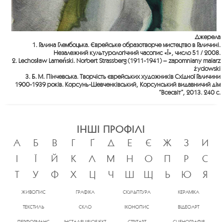
Джерела
1. Галина Глембоцька. Єврейське образотворче мистецтво в Галичині.
Незалежний культурологічний часопис «Ї», число 51 / 2008.
2. Lechosław Lameński. Norbert Strassberg (1911-1941) – zapomniany malarz
żydowski
3. Б. М. Пінчевська. Творчість єврейських художників Східної Галичини
1900-1939 років. Корсунь-Шевченківський, Корсунський видавничий дім
“Всесвіт”, 2013. 240 с.
ІНШІ ПРОФІЛІ
А
Б
В
Г
Ґ
Д
Е
Є
Ж
З
И
І
Ї
Й
К
Л
М
Н
О
П
Р
С
Т
У
Ф
Х
Ц
Ч
Ш
Щ
Ь
Ю
Я
ЖИВОПИС
ГРАФІКА
СКУЛЬПТУРА
КЕРАМІКА
ТЕКСТИЛЬ
СКЛО
ІКОНОПИС
ВІДЕОАРТ
ПЕРФОРМАНС
ІНСТАЛЯЦІЯ/ОБ’ЄКТ
СТРІТАРТ
СЦЕНОГРАФІЯ