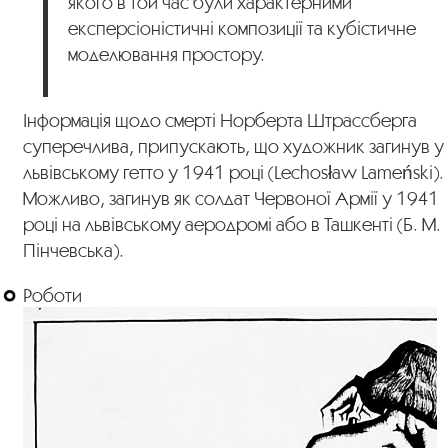
якого в той час були характерними
експерсіоністичні композиції та кубістичне
моделювання простору.
Інформація щодо смерті Норберта Штрассберга
суперечлива, припускають, що художник загинув у
львівському гетто у 1941 році (Lechosław Lameński).
Можливо, загинув як солдат Червоної Армії у 1941
році на львівському аеродромі або в Ташкенті (Б. М.
Пінчевська).
Роботи