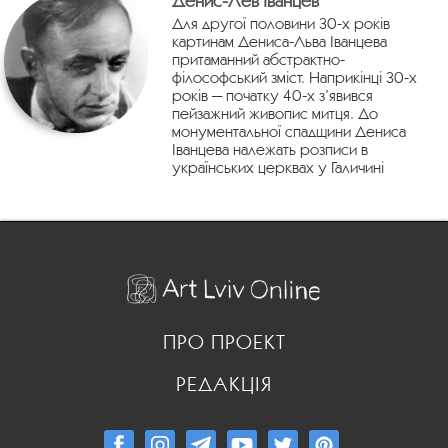
Денис-Лев Іванцев
Для другої половини 30-х років
картинам Дениса-Льва Іванцева
притаманний абстрактно-
філософський зміст. Наприкінці 30-х
років — початку 40-х з’явився
пейзажний живопис митця. До
монументальної спадщини Дениса
Іванцева належать розписи в
українських церквах у Галичині
ПРО ПРОЕКТ
РЕДАКЦІЯ