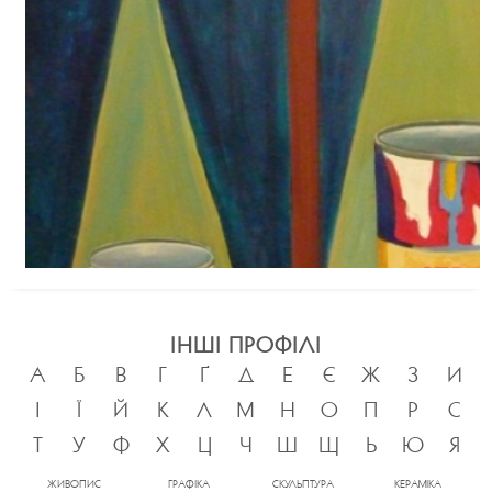
ІНШІ ПРОФІЛІ
А
Б
В
Г
Ґ
Д
Е
Є
Ж
З
И
І
Ї
Й
К
Л
М
Н
О
П
Р
С
Т
У
Ф
Х
Ц
Ч
Ш
Щ
Ь
Ю
Я
ЖИВОПИС
ГРАФІКА
СКУЛЬПТУРА
КЕРАМІКА