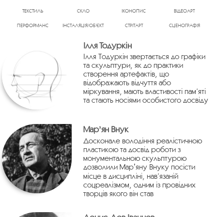
ТЕКСТИЛЬ
СКЛО
ІКОНОПИС
ВІДЕОАРТ
ПЕРФОРМАНС
ІНСТАЛЯЦІЯ/ОБ’ЄКТ
СТРІТАРТ
СЦЕНОГРАФІЯ
Ілля Тодуркін
Ілля Тодуркін звертається до графіки
та скульптури, як до практики
створення артефактів, що
відображають відчуття або
міркування, мають властивості пам’яті
та стають носіями особистого досвіду
Марʼян Внук
Досконале володіння реалістичною
пластикою та досвід роботи з
монументальною скульптурою
дозволили Марʼяну Внуку посісти
місце в дисципліні, нав’язаній
соцреалізмом, одним із провідних
творців якого він став