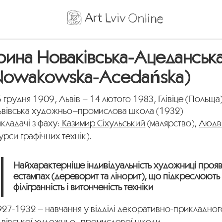
рина Новаківська-Ацеданська
Nowakowska-Acedańska)
 грудня 1909, Львів – 14 лютого 1983, Глівіце (Польща
ьвівська художньо–промислова школа (1932)
кладачі з фаху:
Казимир Сіхульський
(малярство),
Людві
урси графічних технік).
Найхарактерніше індивідуальність художниці прояв
естампах (дереворит та лінорит), що підкреслюють
філігранність і витонченість техніки
27-1932 – навчання у відділі декоративно-прикладног
ьвівської художньо–промислової школи