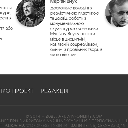
Марʼян Внук
ається
Досконале володіння
птури,
реалістичною пластикою
орення
та досвід роботи з
монументальною
ття або
скульптурою дозволили
Марʼяну Внуку посісти
а
місце в дисципліні,
нав’язаній соцреалізмом,
одним із провідних творців
якого він став
ПРО ПРОЕКТ
РЕДАКЦІЯ
© 2014 — 2023, ART.LVIV-ONLINE.COM
ВЕ ПРИ ВІДКРИТОМУ ДЛЯ ІНДЕКСУВАННЯ ГІПЕРПОСИЛАННІ Н
ПРАЦЮЄ НА
WORDPRESS
|
УВІЙТИ
| ЗАПИТІВ: 25, СЕКУНД: 0,12