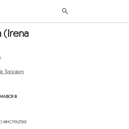
 (Irena
)
к Тирович
илася в
о мистецтва