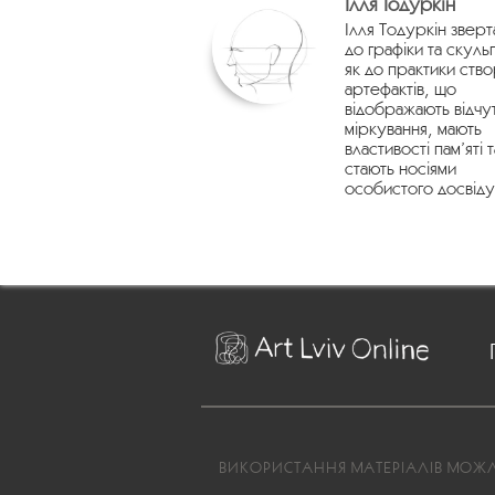
Ілля Тодуркін
Ілля Тодуркін зверт
до графіки та скуль
як до практики ств
артефактів, що
відображають відчу
міркування, мають
властивості пам’яті т
стають носіями
особистого досвіду
ВИКОРИСТАННЯ МАТЕРІАЛІВ МОЖЛИ