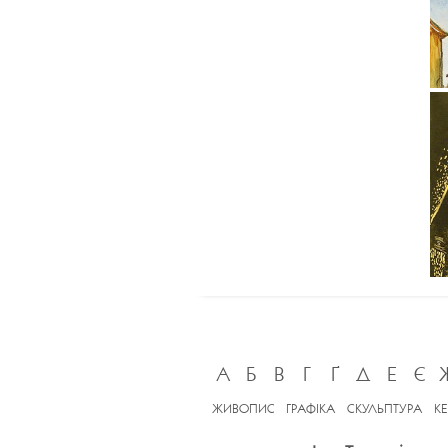
А
Б
В
Г
Ґ
Д
Е
Є
ЖИВОПИС
ГРАФІКА
СКУЛЬПТУРА
К