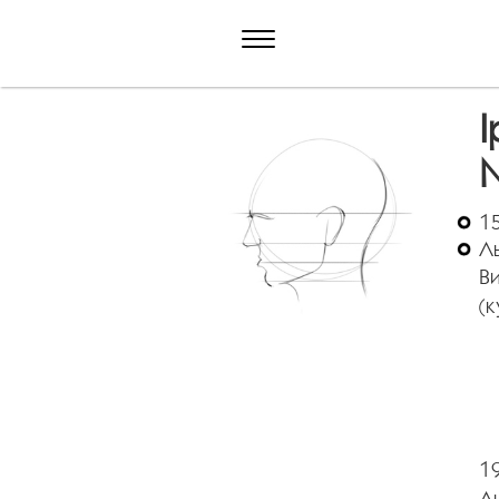
І
15
Л
Ви
(к
19
Л