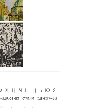
Ф
Х
Ц
Ч
Ш
Щ
Ь
Ю
Я
ЛЯЦІЯ/ОБ’ЄКТ
СТРІТАРТ
СЦЕНОГРАФІЯ