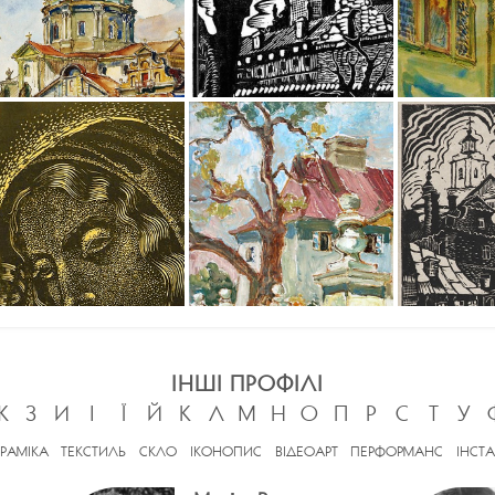
ІНШІ ПРОФІЛІ
Ж
З
И
І
Ї
Й
К
Л
М
Н
О
П
Р
С
Т
У
ЕРАМІКА
ТЕКСТИЛЬ
СКЛО
ІКОНОПИС
ВІДЕОАРТ
ПЕРФОРМАНС
ІНСТА