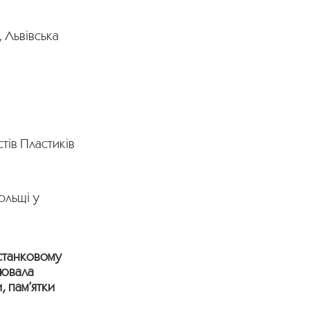
, Львівська
тів Пластиків
ольщі у
 станковому
лювала
, пам’ятки