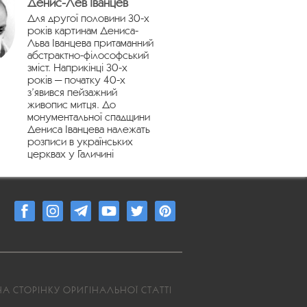
Денис-Лев Іванцев
Для другої половини 30-х
років картинам Дениса-
Льва Іванцева притаманний
абстрактно-філософський
зміст. Наприкінці 30-х
років — початку 40-х
з’явився пейзажний
живопис митця. До
монументальної спадщини
Дениса Іванцева належать
розписи в українських
церквах у Галичині
А СТОРІНКУ ОРИГІНАЛЬНОЇ СТАТТІ
4