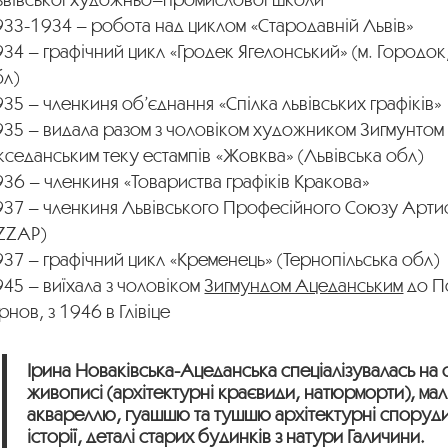
933-1934 – робота над циклом «Стародавній Львів»
34 – графічний цикл «Гродек Ягелонський» (м. Городок
бл)
35 – членкиня об’єднання «Спілка львівських графіків»
935 – видала разом з чоловіком художником Зигмунтом
седанським теку естампів «Жовква» (Львівська обл)
36 – членкиня «Товариства графіків Кракова»
937 – членкиня Львівського Професійного Союзу Артис
LZZAP)
37 – графічний цикл «Кременець» (Тернопільська обл)
45 – виїхала з чоловіком
Зигмундом Ацеданським
до П
рнов, з 1946 в Глівіце
Ірина Новаківська-Ацеданська спеціалізувалась на
живописі (архітектурні краєвиди, натюрморти), ма
аквареллю, гуашшю та тушшю архітектурні споруди
історії, деталі старих будинків з натури Галичини.