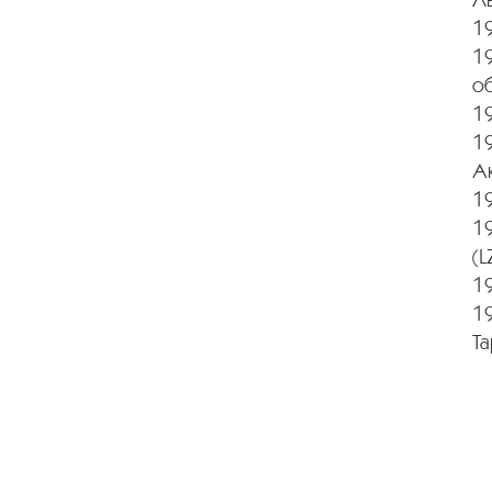
1
19
о
19
1
Ак
19
1
(
19
19
Та