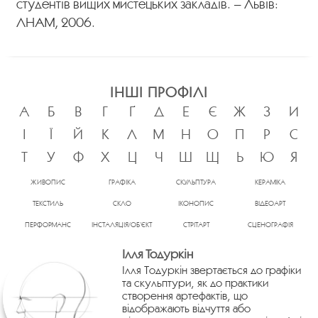
студентів вищих мистецьких закладів. – Львів:
ЛНАМ, 2006.
ІНШІ ПРОФІЛІ
А
Б
В
Г
Ґ
Д
Е
Є
Ж
З
И
І
Ї
Й
К
Л
М
Н
О
П
Р
С
Т
У
Ф
Х
Ц
Ч
Ш
Щ
Ь
Ю
Я
ЖИВОПИС
ГРАФІКА
СКУЛЬПТУРА
КЕРАМІКА
ТЕКСТИЛЬ
СКЛО
ІКОНОПИС
ВІДЕОАРТ
ПЕРФОРМАНС
ІНСТАЛЯЦІЯ/ОБ’ЄКТ
СТРІТАРТ
СЦЕНОГРАФІЯ
Ілля Тодуркін
Ілля Тодуркін звертається до графіки
та скульптури, як до практики
створення артефактів, що
відображають відчуття або