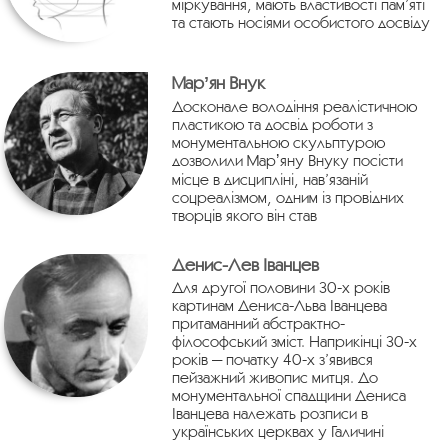
міркування, мають властивості пам’яті
та стають носіями особистого досвіду
Марʼян Внук
Досконале володіння реалістичною
пластикою та досвід роботи з
монументальною скульптурою
дозволили Марʼяну Внуку посісти
місце в дисципліні, нав’язаній
соцреалізмом, одним із провідних
творців якого він став
Денис-Лев Іванцев
Для другої половини 30-х років
картинам Дениса-Льва Іванцева
притаманний абстрактно-
філософський зміст. Наприкінці 30-х
років — початку 40-х з’явився
пейзажний живопис митця. До
монументальної спадщини Дениса
Іванцева належать розписи в
українських церквах у Галичині