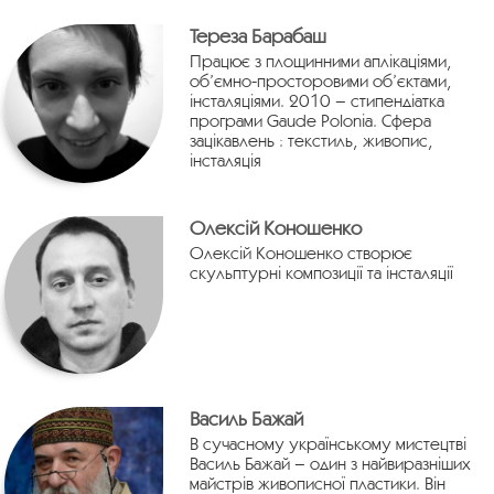
Тереза Барабаш
Працює з площинними аплікаціями,
об’ємно-просторовими об’єктами,
інсталяціями. 2010 – стипендіатка
програми Gaude Polonia. Сфера
зацікавлень : текстиль, живопис,
інсталяція
Олексій Коношенко
Олексій Коношенко cтворює
скульптурні композиції та інсталяції
Василь Бажай
В сучасному українському мистецтві
Василь Бажай – один з найвиразніших
майстрів живописної пластики. Він