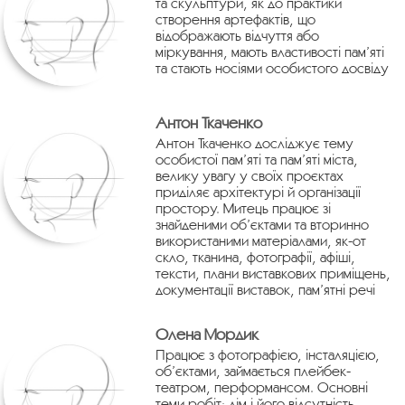
та скульптури, як до практики
створення артефактів, що
відображають відчуття або
міркування, мають властивості пам’яті
та стають носіями особистого досвіду
Антон Ткаченко
Антон Ткаченко досліджує тему
особистої пам’яті та пам’яті міста,
велику увагу у своїх проєктах
приділяє архітектурі й організації
простору. Митець працює зі
знайденими об’єктами та вторинно
використаними матеріалами, як-от
скло, тканина, фотографії, афіші,
тексти, плани виставкових приміщень,
документації виставок, пам’ятні речі
Олена Мордик
Працює з фотографією, інсталяцією,
об’єктами, займається плейбек-
театром, перформансом. Основні
теми робіт: дім і його відсутність,