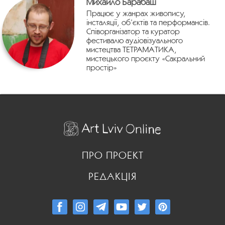
Михайло Барабаш
Працює у жанрах живопису,
інсталяції, об’єктів та перформансів.
Співорганізатор та куратор
фестивалю аудіовізуального
мистецтва ТЕТРАМАТИКА,
мистецького проєкту «Сакральний
простір»
ПРО ПРОЕКТ
РЕДАКЦІЯ