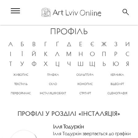
ПРОФІЛЬ
А
Б
В
Г
Ґ
Д
Е
Є
Ж
З
И
І
Ї
Й
К
Л
М
Н
О
П
Р
С
Т
У
Ф
Х
Ц
Ч
Ш
Щ
Ь
Ю
Я
ЖИВОПИС
ГРАФІКА
СКУЛЬПТУРА
КЕРАМІКА
ТЕКСТИЛЬ
СКЛО
ІКОНОПИС
ВІДЕОАРТ
ПЕРФОРМАНС
ІНСТАЛЯЦІЯ/ОБ’ЄКТ
СТРІТАРТ
СЦЕНОГРАФІЯ
ПРОФІЛІ У РОЗДІЛІ «ІНСТАЛЯЦІЯ»
Ілля Тодуркін
Ілля Тодуркін звертається до графіки