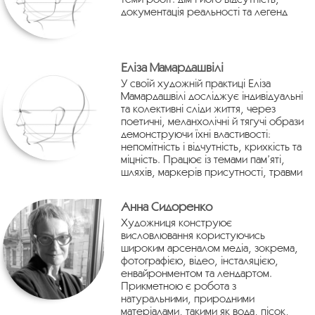
документація реальності та легенд
Еліза Мамардашвілі
У своїй художній практиці Еліза
Мамардашвілі досліджує індивідуальні
та колективні сліди життя, через
поетичні, меланхолічні й тягучі образи
демонструючи їхні властивості:
непомітність і відчутність, крихкість та
міцність. Працює із темами пам’яті,
шляхів, маркерів присутності, травми
Анна Сидоренко
Художниця конструює
висловлювання користуючись
широким арсеналом медіа, зокрема,
фотографією, відео, інсталяцією,
енвайронментом та лендартом.
Прикметною є робота з
натуральними, природними
матеріалами, такими як вода, пісок,