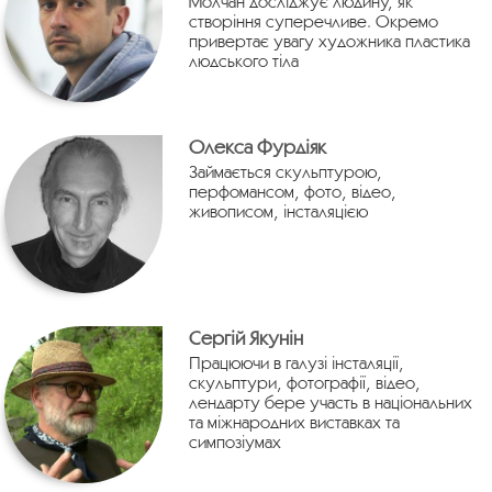
Молчан досліджує людину, як
створіння суперечливе. Окремо
привертає увагу художника пластика
людського тіла
Олекса Фурдіяк
Займається скульптурою,
перфомансом, фото, відео,
живописом, інсталяцією
Сергій Якунін
Працюючи в галузі інсталяції,
скульптури, фотографії, відео,
лендарту бере участь в національних
та міжнародних виставках та
симпозіумах