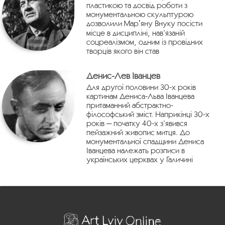
пластикою та досвід роботи з
монументальною скульптурою
дозволили Марʼяну Внуку посісти
місце в дисципліні, нав’язаній
соцреалізмом, одним із провідних
творців якого він став
Денис-Лев Іванцев
Для другої половини 30-х років
картинам Дениса-Льва Іванцева
притаманний абстрактно-
філософський зміст. Наприкінці 30-х
років — початку 40-х з’явився
пейзажний живопис митця. До
монументальної спадщини Дениса
Іванцева належать розписи в
українських церквах у Галичині