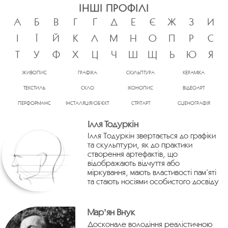
ІНШІ ПРОФІЛІ
А
Б
В
Г
Ґ
Д
Е
Є
Ж
З
И
І
Ї
Й
К
Л
М
Н
О
П
Р
С
Т
У
Ф
Х
Ц
Ч
Ш
Щ
Ь
Ю
Я
ЖИВОПИС
ГРАФІКА
СКУЛЬПТУРА
КЕРАМІКА
ТЕКСТИЛЬ
СКЛО
ІКОНОПИС
ВІДЕОАРТ
ПЕРФОРМАНС
ІНСТАЛЯЦІЯ/ОБ’ЄКТ
СТРІТАРТ
СЦЕНОГРАФІЯ
Ілля Тодуркін
Ілля Тодуркін звертається до графіки
та скульптури, як до практики
створення артефактів, що
відображають відчуття або
міркування, мають властивості пам’яті
та стають носіями особистого досвіду
Марʼян Внук
Досконале володіння реалістичною