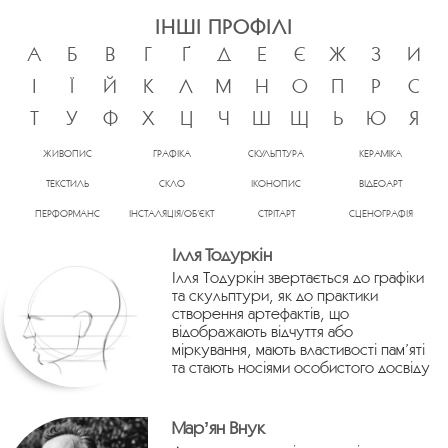
ІНШІ ПРОФІЛІ
А
Б
В
Г
Ґ
Д
Е
Є
Ж
З
И
І
Ї
Й
К
Л
М
Н
О
П
Р
С
Т
У
Ф
Х
Ц
Ч
Ш
Щ
Ь
Ю
Я
ЖИВОПИС
ГРАФІКА
СКУЛЬПТУРА
КЕРАМІКА
ТЕКСТИЛЬ
СКЛО
ІКОНОПИС
ВІДЕОАРТ
ПЕРФОРМАНС
ІНСТАЛЯЦІЯ/ОБ’ЄКТ
СТРІТАРТ
СЦЕНОГРАФІЯ
Ілля Тодуркін
Ілля Тодуркін звертається до графіки
та скульптури, як до практики
створення артефактів, що
відображають відчуття або
міркування, мають властивості пам’яті
та стають носіями особистого досвіду
Марʼян Внук