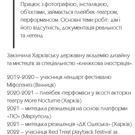
Працює з фотографією, інсталяцією,
об’єктами, займається плейбек-театром,
перформансом. Основні теми робіт: дім і
його відсутність, документація реальності
та легенд
Закінчила Харківську державну академію дизайну
та мистецтв за спеціальністю «книжкова ілюстрація».
2019-2020 – учасниця лендарт фестивалю
Міфогенез (Вінниця)
2020-2021 – плейбек-перфомаси у якості акторки
театру More Nocturnе (Харків)
2021 – митецька резиденція на основі платформи
«ТЮ» (Маріуполь)
2021 – митецька резиденція «ДК Одеська» (Харків)
2022 – учасниця Red Treat playback festival за