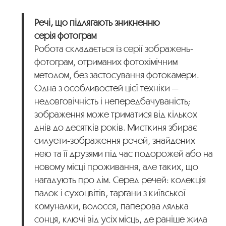
Речі, що підлягають зникненню
серія фотограм
Робота складається із серії зображень-
фотограм, отриманих фотохімічним
методом, без застосування фотокамери.
Одна з особливостей цієї техніки —
недовговічність і непередбачуваність;
зображення може триматися від кількох
днів до десятків років. Мисткиня збирає
силуети-зображення речей, знайдених
нею та її друзями під час подорожей або на
новому місці проживання, але таких, що
нагадують про дім. Серед речей: колекція
палок і сухоцвітів, таргани з київської
комуналки, волосся, паперова лялька
сонця, ключі від усіх місць, де раніше жила