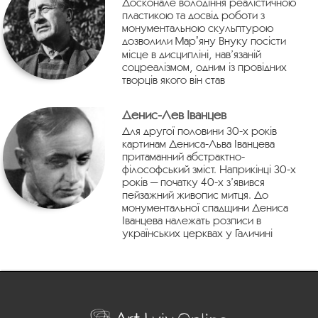
Досконале володіння реалістичною
пластикою та досвід роботи з
монументальною скульптурою
дозволили Марʼяну Внуку посісти
місце в дисципліні, нав’язаній
соцреалізмом, одним із провідних
творців якого він став
Денис-Лев Іванцев
Для другої половини 30-х років
картинам Дениса-Льва Іванцева
притаманний абстрактно-
філософський зміст. Наприкінці 30-х
років — початку 40-х з’явився
пейзажний живопис митця. До
монументальної спадщини Дениса
Іванцева належать розписи в
українських церквах у Галичині