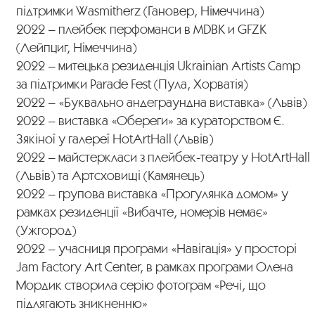
підтримки Wasmitherz (Гановер, Німеччина)
2022 – плейбек перфоманси в MDBK и GFZK
(Лейпциг, Німеччина)
2022 – митецька резиденція Ukrainian Artists Camp
за підтримки Parade Fest (Пула, Хорватія)
2022 – «Буквально андеграундна виставка» (Львів)
2022 – виставка «Обереги» за кураторством Є.
Зякіної у галереї HotArtHall (Львів)
2022 – майстеркласи з плейбек-театру у HotArtHall
(Львів) та Артсховищі (Камянець)
2022 – групова виставка «Прогулянка домом» у
рамках резиденції «Вибачте, номерів немає»
(Ужгород)
2022 – учасниця програми «Навігація» у просторі
Jam Factory Art Center, в рамках програми Олена
Мордик створила серію фотограм «Речі, що
підлягають зникненню»