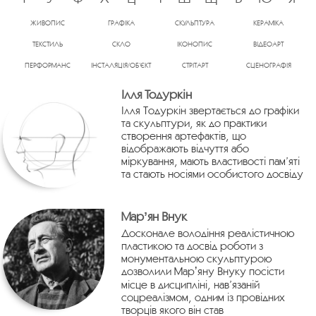
ЖИВОПИС
ГРАФІКА
СКУЛЬПТУРА
КЕРАМІКА
ТЕКСТИЛЬ
СКЛО
ІКОНОПИС
ВІДЕОАРТ
ПЕРФОРМАНС
ІНСТАЛЯЦІЯ/ОБ’ЄКТ
СТРІТАРТ
СЦЕНОГРАФІЯ
Ілля Тодуркін
Ілля Тодуркін звертається до графіки
та скульптури, як до практики
створення артефактів, що
відображають відчуття або
міркування, мають властивості пам’яті
та стають носіями особистого досвіду
Марʼян Внук
Досконале володіння реалістичною
пластикою та досвід роботи з
монументальною скульптурою
дозволили Марʼяну Внуку посісти
місце в дисципліні, нав’язаній
соцреалізмом, одним із провідних
творців якого він став