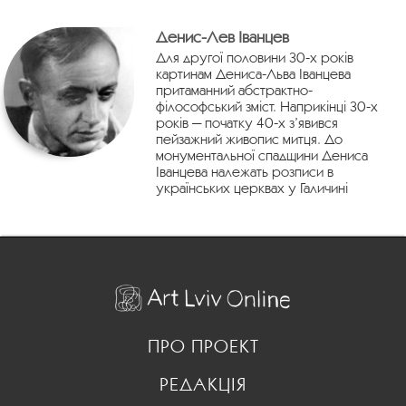
Денис-Лев Іванцев
Для другої половини 30-х років
картинам Дениса-Льва Іванцева
притаманний абстрактно-
філософський зміст. Наприкінці 30-х
років — початку 40-х з’явився
пейзажний живопис митця. До
монументальної спадщини Дениса
Іванцева належать розписи в
українських церквах у Галичині
ПРО ПРОЕКТ
РЕДАКЦІЯ