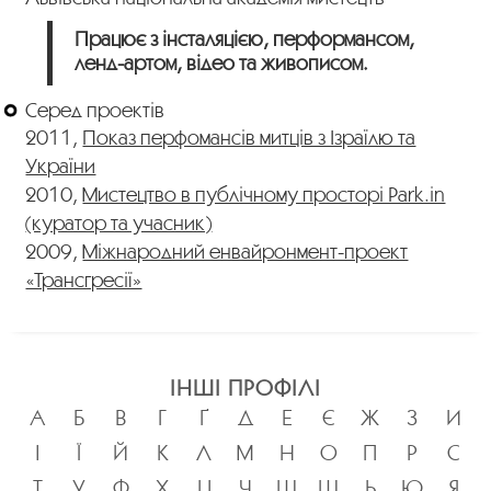
Працює з інсталяцією, перформансом,
ленд-артом, відео та живописом.
Серед проектів
2011,
Показ перфомансів митців з Ізраїлю та
України
2010,
Мистецтво в публічному просторі Park.in
(куратор та учасник)
2009,
Міжнародний енвайронмент-проект
«Трансгресії»
ІНШІ ПРОФІЛІ
А
Б
В
Г
Ґ
Д
Е
Є
Ж
З
И
І
Ї
Й
К
Л
М
Н
О
П
Р
С
Т
У
Ф
Х
Ц
Ч
Ш
Щ
Ь
Ю
Я