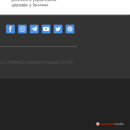
церквах у Галичині
А СТОРІНКУ ОРИГІНАЛЬНОЇ СТАТТІ
4