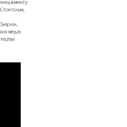
 менеджменту
 Стокгольм,
(Берлін,
вих медіа
тецтва