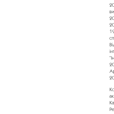
20
ви
20
2
1
с
Ві
ін
“І
20
Ар
20
Ко
ак
К
Ре