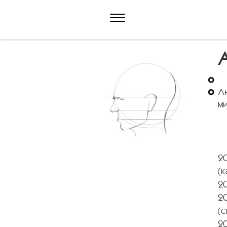
А
Ль
ми
20
(к
2
2
(
2