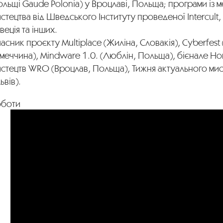
льщі Gaude Polonia) у Вроцлаві, Польща; програми із
стецтва від Шведського Інституту проведеної Intercult,
еція та інших.
асник проєкту Multiplace (Жиліна, Словакія), Cyberfest 
меччина), Mindware 1.0. (Люблін, Польща), бієнале Но
истецтв WRO (Вроцлав, Польща), Тижня актуального мис
ьвів).
оботи