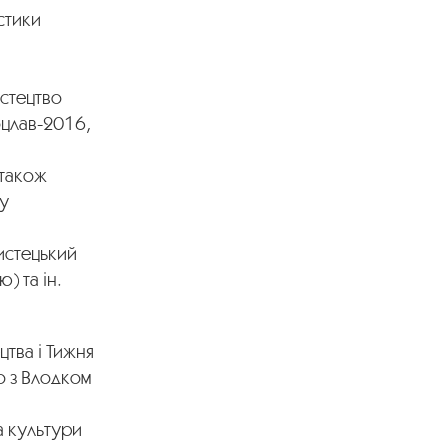
стики
истецтво
оцлав-2016,
 також
ту
истецький
) та ін.
цтва і Тижня
о з Влодком
а культури