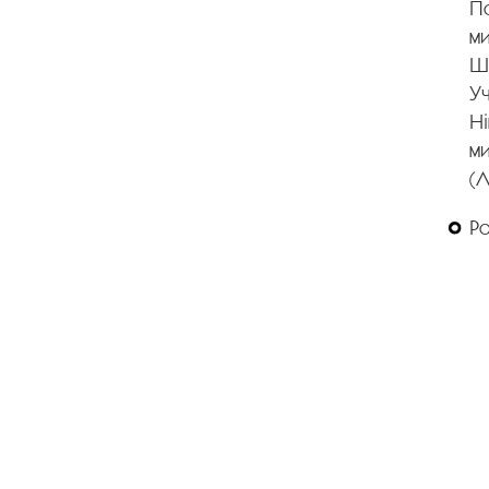
По
ми
Шв
Уч
Ні
м
(Л
Р