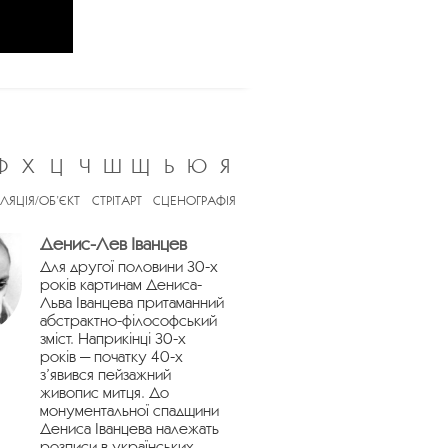
Ф
Х
Ц
Ч
Ш
Щ
Ь
Ю
Я
ЛЯЦІЯ/ОБ’ЄКТ
СТРІТАРТ
СЦЕНОГРАФІЯ
Денис-Лев Іванцев
Для другої половини 30-х
років картинам Дениса-
Льва Іванцева притаманний
абстрактно-філософський
зміст. Наприкінці 30-х
років — початку 40-х
з’явився пейзажний
живопис митця. До
монументальної спадщини
Дениса Іванцева належать
розписи в українських