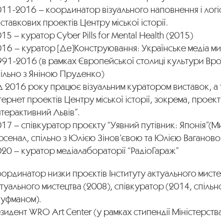
11-2016 – координатор візуального наповнення і логі
ставкових проектів Центру міської історії.
15 – куратор Cyber Pills for Mental Health (2015)
016 – куратор [Де]Конструювання: Українське медіа м
991-2016 (в рамках Європейської столиці культури Вр
пільно з Яніною Пруденко)
д 2016 року працює візуальним куратором виставок, а
тернет проектів Центру міської історії, зокрема, проек
нтерактивний Львів”.
17 – співкуратор проєкту “Уявний путівник: Японія”(М
сенал, спільно з Юлією Зінов’євою та Юлією Вагановою
20 – куратор медіалабораторії “РадіоГараж”
ординатор низки проєктів Інституту актуального мисте
туального мистецтва (2008), співкуратор (2014, спільн
ауфманом).
зидент WRO Art Center (у рамках стипендії Міністерств