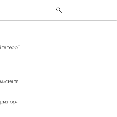
 та теорії
 мистецтв
орматор»