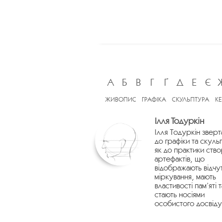
А
Б
В
Г
Ґ
Д
Е
Є
ЖИВОПИС
ГРАФІКА
СКУЛЬПТУРА
К
Ілля Тодуркін
Ілля Тодуркін зверт
до графіки та скуль
як до практики ств
артефактів, що
відображають відчу
міркування, мають
властивості пам’яті т
стають носіями
особистого досвіду