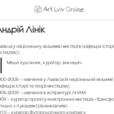
ндрій Лінік
вівську національну академію мистецтв (кафедра історії
стецтва) (
Медіа художник, куратор, викладач.
00-2006 – навчання у Львівській національній академії
афедра історії та теорії мистецтва)
006-2009 – навчання в аспірантурі ЛНАМ
009 – куратор проєкту електронних мистецтв «Трансф
спільно з Лукашем Шаланкєвічем)
010 – куратор Футорологічного конгресу