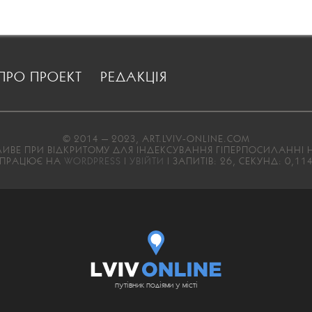
ПРО ПРОЕКТ
РЕДАКЦІЯ
© 2014 — 2023, ART.LVIV-ONLINE.COM
ВЕ ПРИ ВІДКРИТОМУ ДЛЯ ІНДЕКСУВАННЯ ГІПЕРПОСИЛАННІ Н
ПРАЦЮЄ НА
WORDPRESS
|
УВІЙТИ
| ЗАПИТІВ: 26, СЕКУНД: 0,11
путівник подіями у місті