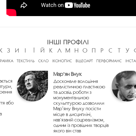
ІНШІ ПРОФІЛІ
Ж
З
И
І
Ї
Й
К
Л
М
Н
О
П
Р
С
Т
У
ЕРАМІКА
ТЕКСТИЛЬ
СКЛО
ІКОНОПИС
ВІДЕОАРТ
ПЕРФОРМАНС
ІНСТА
Марʼян Внук
ається
Досконале володіння
птури,
реалістичною пластикою
орення
та досвід роботи з
монументальною
ття або
скульптурою дозволили
Марʼяну Внуку посісти
а
місце в дисципліні,
нав’язаній соцреалізмом,
одним із провідних творців
якого він став