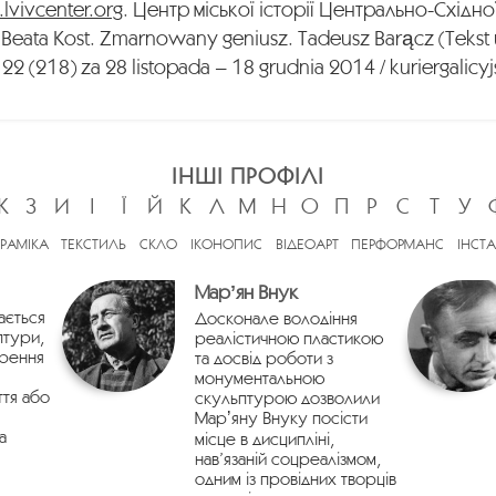
a.lvivcenter.org
. Центр міської історії Центрально-Східн
 Beata Kost. Zmarnowany geniusz. Tadeusz Barącz (Tekst 
 22 (218) za 28 listopada – 18 grudnia 2014 / kuriergalicy
ІНШІ ПРОФІЛІ
Ж
З
И
І
Ї
Й
К
Л
М
Н
О
П
Р
С
Т
У
ЕРАМІКА
ТЕКСТИЛЬ
СКЛО
ІКОНОПИС
ВІДЕОАРТ
ПЕРФОРМАНС
ІНСТА
Марʼян Внук
ається
Досконале володіння
птури,
реалістичною пластикою
орення
та досвід роботи з
монументальною
ття або
скульптурою дозволили
Марʼяну Внуку посісти
а
місце в дисципліні,
нав’язаній соцреалізмом,
одним із провідних творців