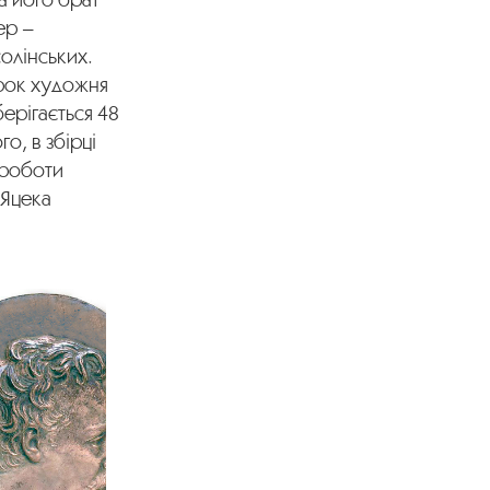
ер –
солінських.
ірок художня
берігається 48
о, в збірці
 роботи
 Яцека