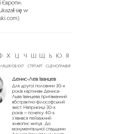
ої Європи.
ukazał się w
jski.com)
Ф
Х
Ц
Ч
Ш
Щ
Ь
Ю
Я
ЛЯЦІЯ/ОБ’ЄКТ
СТРІТАРТ
СЦЕНОГРАФІЯ
Денис-Лев Іванцев
Для другої половини 30-х
років картинам Дениса-
Льва Іванцева притаманний
абстрактно-філософський
зміст. Наприкінці 30-х
років — початку 40-х
з’явився пейзажний
живопис митця. До
монументальної спадщини