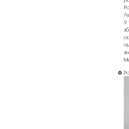
Ро
Ль
У 
зб
ск
га
жи
М
Р