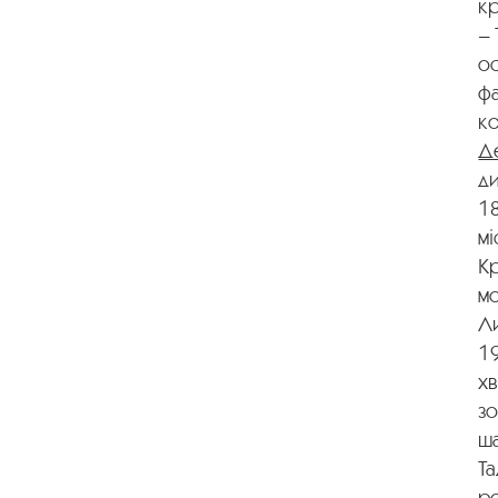
кр
– 
ос
ф
ко
Д
ди
1
мі
Кр
мо
Ли
19
хв
зо
ша
Т
ро