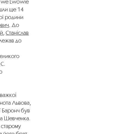
ch we Lwowie
йшли ще 14
мої родини
ович
. До
ий
,
Станіслав
алежав до
Великого
 С.
то
а
 важкої
ьнота Львова,
ї Баронч був
са Шевченка.
 старому
а його брат