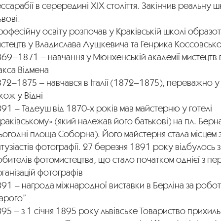
ссарабії в серередині ХІХ століття. Закінчив реальну 
вові.
офесійну освіту розпочав у Краківській школі образо
истецтв у Владислава Лущкевича та Генрика Коссовськ
69–1871 – навчання у Мюнхенській академії мистецтв 
акса Відмена
72–1875 – навчався в Італії (1872–1875), переважно у 
кож у Відні
91 – Тадеуш від 1870-х років мав майстерню у готелі
раківському» (який належав його батькові) на пл. Бер
ьогодні площа Соборна). Його майстерня стала місцем 
тузіастів фотографії. 27 березня 1891 року відбулось 
бителів фотомистецтва, що стало початком однієї з п
ганізацій фотографів
91 – нагрода міжнародної виставки в Берліна за робот
арого”
95 – з 1 січня 1895 року львівське Товариство прихиль