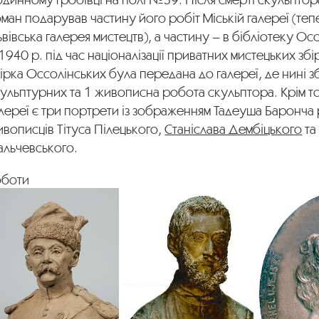
ман подарував частину його робіт Міській галереї (теп
вівська галерея мистецтв), а частину – в бібліотеку Ос
1940 р. під час націоналізації приватних мистецьких зб
ірка Оссолінських була передана до галереї, де нині з
ульптурних та 1 живописна робота скульптора. Крім тог
лереї є три портрети із зображенням Тадеуша Баронча
вописців Тітуса Пілецького,
Станіслава Дембіцького
та
альчевського.
оботи