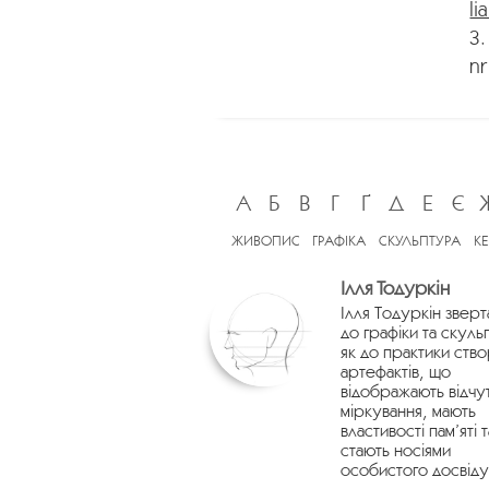
li
3.
nr
А
Б
В
Г
Ґ
Д
Е
Є
ЖИВОПИС
ГРАФІКА
СКУЛЬПТУРА
К
Ілля Тодуркін
Ілля Тодуркін зверт
до графіки та скуль
як до практики ств
артефактів, що
відображають відчу
міркування, мають
властивості пам’яті т
стають носіями
особистого досвіду