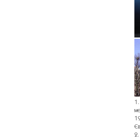
1.
ме
1
Є
2.