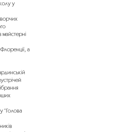
школу у
творчих
ого
в майстерні
Флоренції, а
нардинській
зустрічей
зібрання
ерших
у “Голова
ників