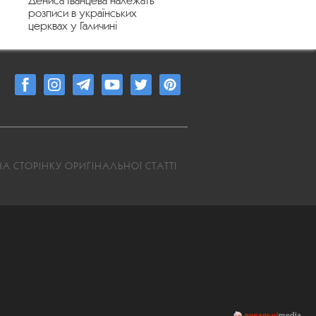
Дениса Іванцева належать
розписи в українських
церквах у Галичині
А СТОРІНКУ ОРИГІНАЛЬНОЇ СТАТТІ
7