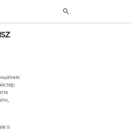
usz
 видатних
майстер
иття
іти,
в із