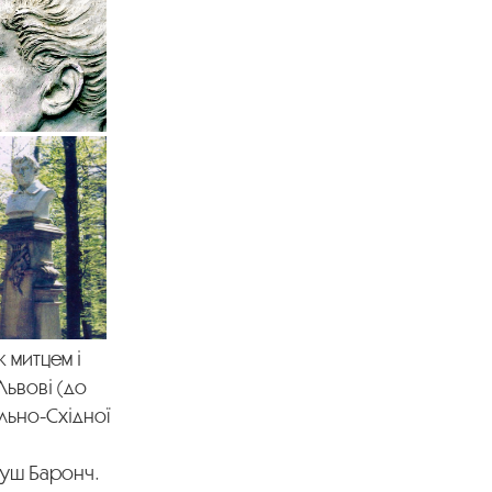
 митцем і
Львові (до
ально-Східної
еуш Баронч.