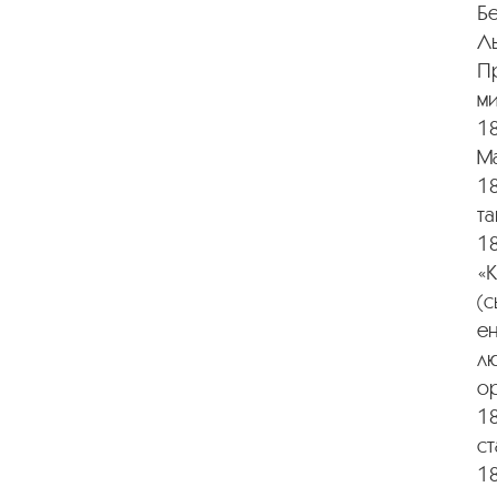
Бе
Ль
Пр
м
18
М
18
та
18
«К
(с
ен
лю
ор
18
ст
18