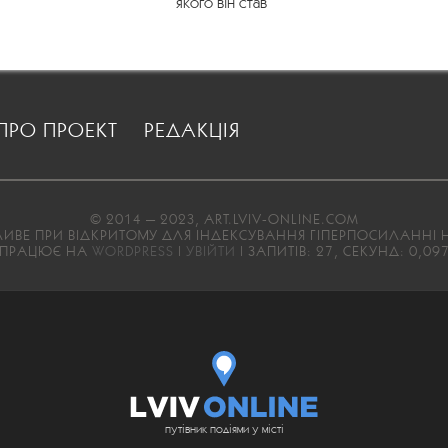
якого він став
ПРО ПРОЕКТ
РЕДАКЦІЯ
© 2014 — 2023, ART.LVIV-ONLINE.COM
ВЕ ПРИ ВІДКРИТОМУ ДЛЯ ІНДЕКСУВАННЯ ГІПЕРПОСИЛАННІ Н
ПРАЦЮЄ НА
WORDPRESS
|
УВІЙТИ
| ЗАПИТІВ: 27, СЕКУНД: 0,09
путівник подіями у місті