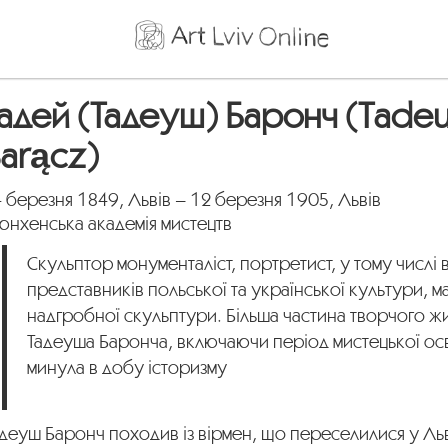
адей (Тадеуш) Баронч (Tade
arącz)
 березня 1849, Львів – 12 березня 1905, Львів
юнхенська академія мистецтв
Скульптор монументаліст, портретист, у тому числі
представників польської та української культури, 
надгробної скульптури. Більша частина творчого ж
Тадеуша Баронча, включаючи період мистецької осв
минула в добу історизму
деуш Баронч походив із вірмен, що переселилися у Льві