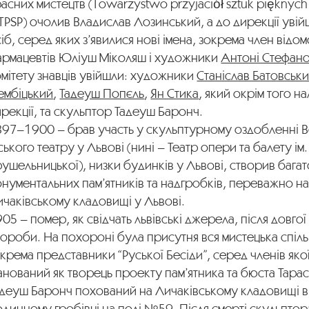
асних мистецтв (Towarzystwo przyjaciół sztuk piękny
TPSP) очолив Владислав Лозинський, а до дирекції уві
іб, серед яких з’явилися нові імена, зокрема член відо
армацевтів Юліуш Міколяш і художники
Антоні Стефан
мітету знавців увійшли: художники
Станіслав Батовськ
ембіцький
,
Тадеуш Попєль
,
Ян Стика
, який окрім того н
рекції, та скульптор Тадеуш Баронч.
897–1900 – брав участь у скульптурному оздобленні 
ського театру у Львові (нині – Театр опери та балету ім.
ушельницької), низки будинків у Львові, створив бага
нументальних пам’ятників та надгробків, переважно н
чаківському кладовищі у Львові.
05 – помер, як свідчать львівські джерела, після довгої
ороби. На похороні була присутня вся мистецька спіл
крема представники “Руської Бесіди”, серед членів яко
нований як творець проекту пам’ятника та бюста Тара
адеуш Баронч похований на Личаківському кладовищі в
динному гробівці на полі №59. Після смерті скульптор