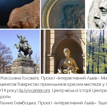
 Роксоляна Головата. Проєкт «Інтерактивний Львів»: Між
ценатом Товариство прихильників красних мистецтв у 
914 року)
lia.lvivcenter.org
. Центр міської історії Центр
вропи.
 Галина Глембоцька. Проєкт «Інтерактивний Львів»: Тад