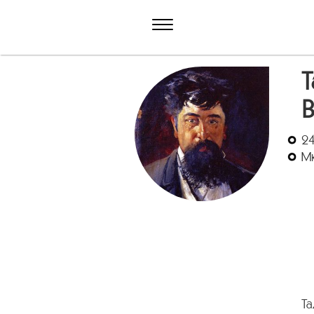
Т
B
24
М
Та