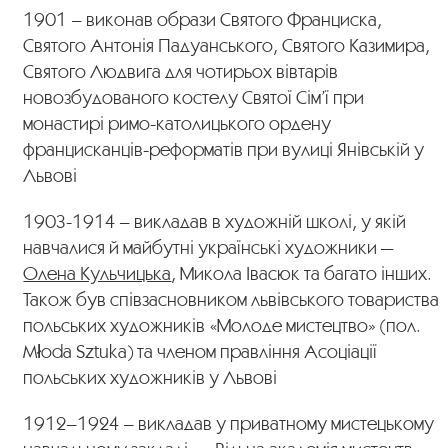
1901 – виконав образи Святого Франциска,
Святого Антонія Падуанського, Святого Казимира,
Святого Людвига для чотирьох вівтарів
новозбудованого костелу Святої Сім’ї при
монастирі римо-католицького ордену
францисканців-реформатів при вулиці Янівській у
Львові
1903-1914 – викладав в художній школі, у якій
навчалися й майбутні українські художники —
Олена Кульчицька
, Микола Івасюк та багато інших.
Також був співзасновником львівського товариства
польських художників «Молоде мистецтво» (пол.
Młoda Sztuka) та членом правління Асоціації
польських художників у Львові
1912–1924 – викладав у приватному мистецькому