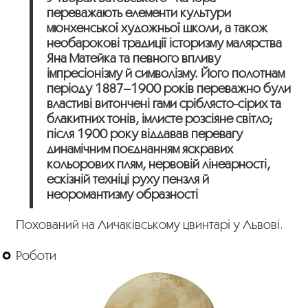
переважають елементи культури
мюнхенської художньої школи, а також
необарокові традиції історизму малярства
Яна Матейка та певного впливу
імпресіонізму й символізму. Його полотнам
періоду 1887–1900 років переважно були
властиві витончені гами сріблясто-сірих та
блакитних тонів, імлисте розсіяне світло;
після 1900 року віддавав перевагу
динамічним поєднанням яскравих
кольорових плям, нервовій лінеарності,
ескізній техніці руху пензля й
неоромантизму образності
Похований на Личаківському цвинтарі у Львові.
Роботи