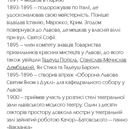
1893-1895 – подорожував по Італії, де
удосконалював свою майстерність. Пізніше
відвідав Іспанію, Марокко, Крим. Згодом
повернувся до Львова, де мешкав у власній віллі
при вул. Святої Софії.
1895 – член комітету знавців Товариства
прихильників красних мистецтв у Львові, до якого
також увійшли
Тадеуш Попєль
,
Станіслав-Мечислав
Дембіцький
, Ян Стика та Тадеуш Баронч.
1895-1896 – створив вітраж «Оборона Львова
Святим Яном з Дуклі» для кафедрального собору у
Львові
1900 – приймав участь у розписі стелі театральної
зали львівського міського театру. Один з десяти
секторів простору довкола люстри у театральній
залі зайнятий роботою Качор—Батовського — панно
«Вакханка»