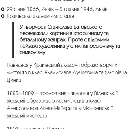
29 січня 1866, Львів — 5 травня 1946, Львів
Краківська академія мистецтв
У творчості Станіслава Батовського
переважали картини в історичному та
батальному жанрах. Проте є відомими
пейзажі художника у стилі імпресіонізму та
символізму
Навчався у Краківській академії образотворчих
мистецтв в класі Владислава Лучкевича та Флоріана
Цинка
1885—1889 – продовжив навчання у Віденській
академії образотворчих мистецтв в класі
Александера Лізен-Майєра та у Мюнхенській
академії мистецтв
1891 – мешкав в Парижі