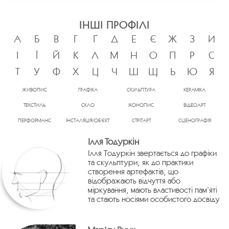
ІНШІ ПРОФІЛІ
А
Б
В
Г
Ґ
Д
Е
Є
Ж
З
И
І
Ї
Й
К
Л
М
Н
О
П
Р
С
Т
У
Ф
Х
Ц
Ч
Ш
Щ
Ь
Ю
Я
ЖИВОПИС
ГРАФІКА
СКУЛЬПТУРА
КЕРАМІКА
ТЕКСТИЛЬ
СКЛО
ІКОНОПИС
ВІДЕОАРТ
ПЕРФОРМАНС
ІНСТАЛЯЦІЯ/ОБ’ЄКТ
СТРІТАРТ
СЦЕНОГРАФІЯ
Ілля Тодуркін
Ілля Тодуркін звертається до графіки
та скульптури, як до практики
створення артефактів, що
відображають відчуття або
міркування, мають властивості пам’яті
та стають носіями особистого досвіду