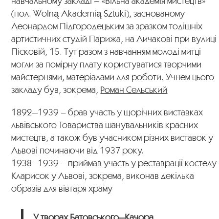
навчальному закладі – «Вільна академія мистецтв»
(пол. Wolną Akademią Sztuki), заснованому
Леонардом Підгородецьким за зразком тодішніх
артистичних студій Парижа, на Личакові при вулиці
Пісковій, 15. Тут разом з навчанням молоді митці
могли за помірну плату користуватися творчими
майстернями, матеріалами для роботи. Учнем цього
закладу був, зокрема,
Роман Сельський
1892—1939 – брав участь у щорічних виставках
львівського Товариства шанувальників красних
мистецтв, а також був учасником різних виставок у
Львові починаючи від 1937 року.
1938—1939 – приймав участь у реставрації костелу
Кларисок у Львові, зокрема, виконав декілька
образів для вівтаря храму
У творах Батовського—Качора