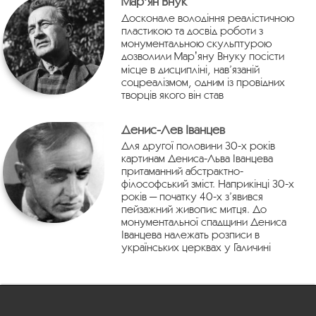
Марʼян Внук
Досконале володіння реалістичною
пластикою та досвід роботи з
монументальною скульптурою
дозволили Марʼяну Внуку посісти
місце в дисципліні, нав’язаній
соцреалізмом, одним із провідних
творців якого він став
Денис-Лев Іванцев
Для другої половини 30-х років
картинам Дениса-Льва Іванцева
притаманний абстрактно-
філософський зміст. Наприкінці 30-х
років — початку 40-х з’явився
пейзажний живопис митця. До
монументальної спадщини Дениса
Іванцева належать розписи в
українських церквах у Галичині