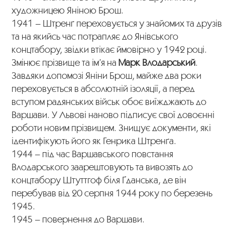
художницею Яніною Брош.
1941 – Штренґ переховується у знайомих та друзів
та на якийсь час потрапляє до Янівського
концтабору, звідки втікає ймовірно у 1942 році.
Змінює прізвище та ім’я на
Марк Влодарський
.
Завдяки допомозі Яніни Брош, майже два роки
переховується в абсолютній ізоляції, а перед
вступом радянських військ обоє виїжджають до
Варшави. У Львові наново підписує свої довоєнні
роботи новим прізвищем. Знищує документи, які
ідентифікують його як Генрика Штренґа.
1944 – під час Варшавського повстання
Влодарського заарештовують та вивозять до
концтабору Штуттгоф біля Ґданська, де він
перебував від 20 серпня 1944 року по березень
1945.
1945 – повернення до Варшави.