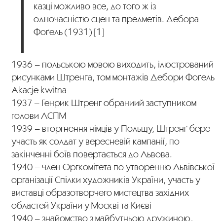
казці можливо все, до того ж із
одночасністю сцен та предметів. Дебора
Фоґель (1931) [1]
1936 – польською мовою виходить, ілюстрований
рисунками Штренґа, том монтажів Дебори Фоґель
Akacje kwitna
1937 – Генрик Штренг обраниий заступником
голови ЛСПМ
1939 – вторгнення німців у Польщу, Штренґ бере
участь як солдат у вересневій кампанії, по
закінченні боїв повертається до Львова.
1940 – член Оргкомітета по утворенню Львівської
організації Спілки художників України, участь у
виставці образотворчего мистецтва західних
областей України у Москві та Києві
1940 – знайомство з майбутньою дружиною,