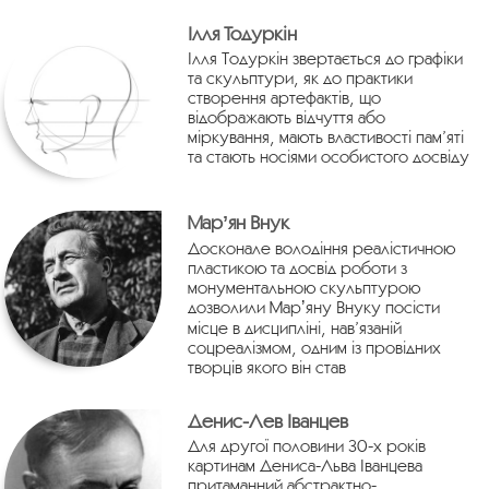
Ілля Тодуркін
Ілля Тодуркін звертається до графіки
та скульптури, як до практики
створення артефактів, що
відображають відчуття або
міркування, мають властивості пам’яті
та стають носіями особистого досвіду
Марʼян Внук
Досконале володіння реалістичною
пластикою та досвід роботи з
монументальною скульптурою
дозволили Марʼяну Внуку посісти
місце в дисципліні, нав’язаній
соцреалізмом, одним із провідних
творців якого він став
Денис-Лев Іванцев
Для другої половини 30-х років
картинам Дениса-Льва Іванцева
притаманний абстрактно-