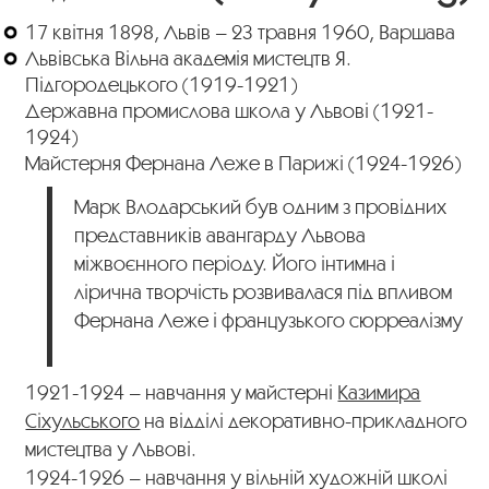
17 квітня 1898, Львів – 23 травня 1960, Варшава
Львівська Вільна академія мистецтв Я.
Підгородецького (1919-1921)
Державна промислова школа у Львові (1921-
1924)
Майстерня Фернана Леже в Парижі (1924-1926)
Марк Влодарський був одним з провідних
представників авангарду Львова
міжвоєнного періоду. Його інтимна і
лірична творчість розвивалася під впливом
Фернана Леже і французького сюрреалізму
1921-1924 – навчання у майстерні
Казимира
Сіхульського
на відділі декоративно-прикладного
мистецтва у Львові.
1924-1926 – навчання у вільній художній школі