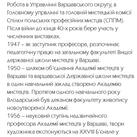
Робота в Управлінні Варшавського округу, в
Головному упрвлінні та головній мистецькій комісії
Спілки польських професійних мистців (СППМ).
Після війни до кінця 40-х років бере участь у
численних виставках.
1947 – як заступник професора, розпочинає
педагогічну працю на загальному факультеті Вищої
державної школи мистецтв у Варшаві.
1950 – шляхом об’єднання Академії мистецтв у
Варшаві та варшавської Державної школи мистецтв
в один навчальний заклад створено Академію
мистецтв. Протягом одного навчального року
Влодарський був деканом факультету живопису
новоутвореної Академії.
1956 – науковий ступінь надзвичайного
професора Академії мистецтв у Варшаві, твори
художника експонуються на XXVIII Б’єнале у