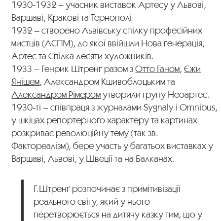
1930-1932 – учасник виставок Артесу у Львові,
Варшаві, Кракові та Тернополі.
1932 – створено Львівську спілку професійних
мистців (ЛСПМ), до якої ввійшли Нова ґенерація,
Артес та Спілка десяти художників.
1933 – Генрик Штренґ разом з
Отто Ганом
,
Єжи
Янішем
, Александром Кшивоблоцьким та
Александром Рімером
утворили групу Неоартес.
1930-ті – співпраця з журналами Sygnaly і Omnibus,
у шкіцах репортерного характеру та картинах
розкриває революційну тему (так зв.
Фактореалізм), бере участь у багатьох виставках у
Варшаві, Львові, у Швеції та на Балканах.
Г.Штренґ розпочинає з примітивізації
реального світу, який у нього
перетворюється на дитячу казку тим, що у