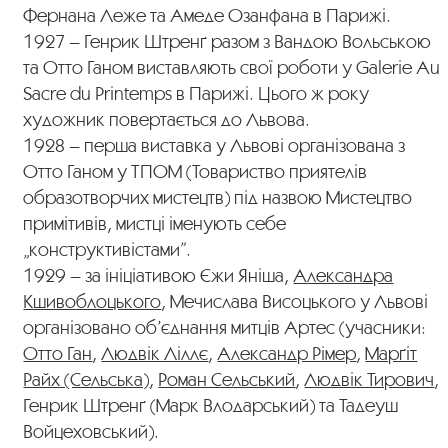
Фернана Леже та Амеде Озанфана в Парижі.
1927 – Генрик Штренґ разом з Вандою Вольською
та Отто Ганом виставляють свої роботи у Galerie Au
Sacre du Printemps в Парижі. Цього ж року
художник повертається до Львова.
1928 – перша виставка у Львові організована з
Отто Ганом у ТПОМ (Товариство приятелів
образотворчих мистецтв) під назвою Мистецтво
примітивів, мистці іменують себе
„конструктивістами”.
1929 – за ініціативою Єжи Яніша,
Александра
Кшивоблоцького
, Мечислава Висоцького у Львові
організовано об’єднання митців Артес (учасники:
Отто Ган
,
Людвік Ліллє
,
Александр Рімер
,
Марґіт
Райх (Сельська)
,
Роман Сельський
,
Людвік Тирович
,
Генрик Штренґ (Марк Влодарський) та Тадеуш
Войцеховський).