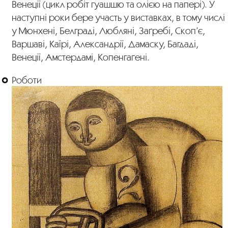
Венеції (цикл робіт гуашшю та олією на папері). У
наступні роки бере участь у виставках, в тому числі
у Мюнхені, Белграді, Любляні, Заґребі, Скоп’є,
Варшаві, Каїрі, Александрії, Дамаску, Багдаді,
Венеції, Амстердамі, Копенгаґені.
Роботи