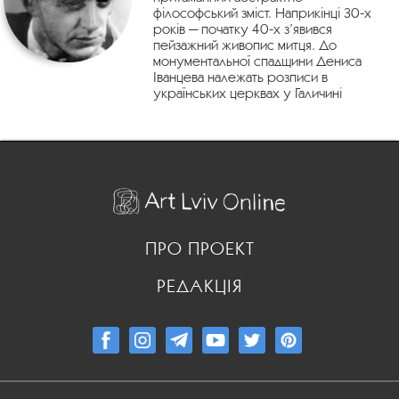
філософський зміст. Наприкінці 30-х
років — початку 40-х з’явився
пейзажний живопис митця. До
монументальної спадщини Дениса
Іванцева належать розписи в
українських церквах у Галичині
ПРО ПРОЕКТ
РЕДАКЦІЯ