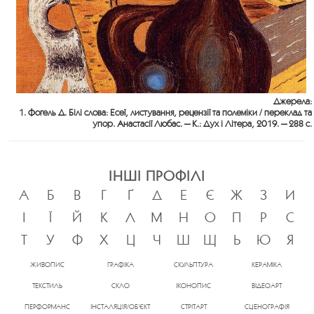
Джерела:
1. Фоґель Д. Білі слова: Есеї, листування, рецензії та полеміки / переклад та
упор. Анастасії Любас. — К.: Дух і Літера, 2019. — 288 с.
ІНШІ ПРОФІЛІ
А
Б
В
Г
Ґ
Д
Е
Є
Ж
З
И
І
Ї
Й
К
Л
М
Н
О
П
Р
С
Т
У
Ф
Х
Ц
Ч
Ш
Щ
Ь
Ю
Я
ЖИВОПИС
ГРАФІКА
СКУЛЬПТУРА
КЕРАМІКА
ТЕКСТИЛЬ
СКЛО
ІКОНОПИС
ВІДЕОАРТ
ПЕРФОРМАНС
ІНСТАЛЯЦІЯ/ОБ’ЄКТ
СТРІТАРТ
СЦЕНОГРАФІЯ