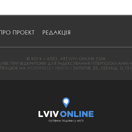
ПРО ПРОЕКТ
РЕДАКЦІЯ
© 2014 — 2023, ART.LVIV-ONLINE.COM
ВЕ ПРИ ВІДКРИТОМУ ДЛЯ ІНДЕКСУВАННЯ ГІПЕРПОСИЛАННІ Н
ПРАЦЮЄ НА
WORDPRESS
|
УВІЙТИ
| ЗАПИТІВ: 25, СЕКУНД: 0,12
путівник подіями у місті