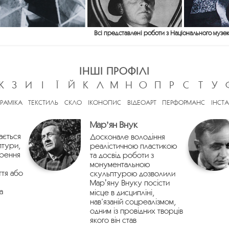
Всі представлені роботи з Національного музе
ІНШІ ПРОФІЛІ
Ж
З
И
І
Ї
Й
К
Л
М
Н
О
П
Р
С
Т
У
ЕРАМІКА
ТЕКСТИЛЬ
СКЛО
ІКОНОПИС
ВІДЕОАРТ
ПЕРФОРМАНС
ІНСТА
Марʼян Внук
ається
Досконале володіння
птури,
реалістичною пластикою
орення
та досвід роботи з
монументальною
ття або
скульптурою дозволили
Марʼяну Внуку посісти
а
місце в дисципліні,
нав’язаній соцреалізмом,
одним із провідних творців
якого він став