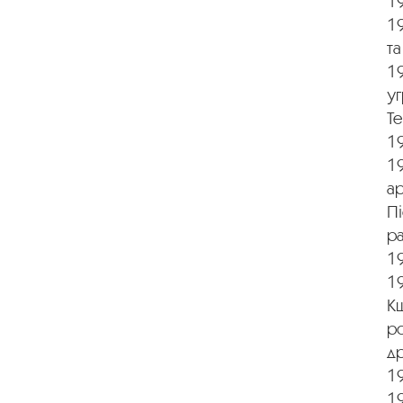
19
19
т
19
уг
Те
1
19
ар
П
р
1
1
К
ро
д
1
1