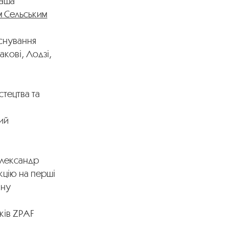
лаша
 Сельським
існування
акові, Лодзі,
стецтва та
ий
Олександр
кцію на перші
ину
ків ZPAF