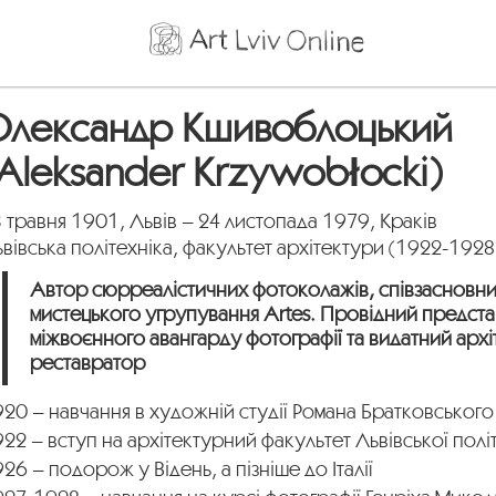
Олександр Кшивоблоцький
Aleksander Krzywobłocki)
 травня 1901, Львів – 24 листопада 1979, Краків
вівська політехніка, факультет архітектури (1922-1928
Автор сюрреалістичних фотоколажів, співзасновн
мистецького угрупування Artes. Провідний предст
міжвоєнного авангарду фотографії та видатний архі
реставратор
20 – навчання в художній студії Романа Братковського
22 – вступ на архітектурний факультет Львівської полі
26 – подорож у Відень, а пізніше до Італії