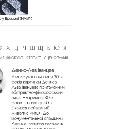
ю у Вроцлаві (NMWr)
Ф
Х
Ц
Ч
Ш
Щ
Ь
Ю
Я
ЛЯЦІЯ/ОБ’ЄКТ
СТРІТАРТ
СЦЕНОГРАФІЯ
Денис-Лев Іванцев
Для другої половини 30-х
років картинам Дениса-
Льва Іванцева притаманний
абстрактно-філософський
зміст. Наприкінці 30-х
років — початку 40-х
з’явився пейзажний
живопис митця. До
монументальної спадщини
Дениса Іванцева належать
розписи в українських