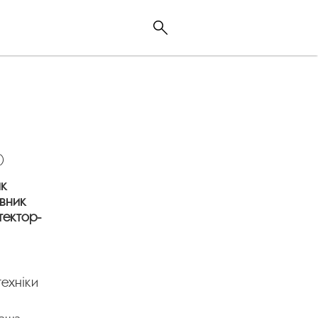
)
ик
авник
тектор-
техніки