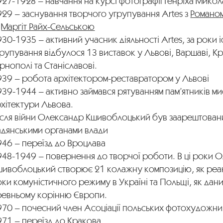
27-1928 – навчання на курсі фотографії Генріха Мико
29 – заснування творчого угрупування Artes з
Романом
а
Марґіт Райх-Сельською
30-1935 – активний учасник діяльності Artes, за роки 
рупування відбулося 13 виставок у Львові, Варшаві, Кр
рнополі та Станіславові.
939 – робота архітектором-реставратором у Львові
39-1944 – активно займався рятуванням пам’ятників ми
хітектури Львова.
ісля війни Олександр Кшивоблоцький був заарештован
адянськими органами влади
946 – переїзд до Вроцлава
948-1949 – повернення до творчої роботи. В ці роки 
шивоблоцький створює 21 колажну композицію, як реа
ки комуністичного режиму в Україні та Польщі, як дан
ревньому корінню Європи.
970 – почесний член Асоціації польських фотохудожни
971 – переїзд до Кракова