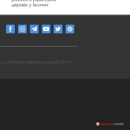
церквах у Галичині
А СТОРІНКУ ОРИГІНАЛЬНОЇ СТАТТІ
1