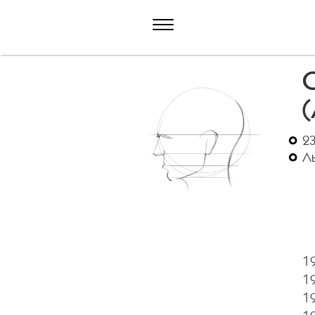
(
23
Ль
19
19
19