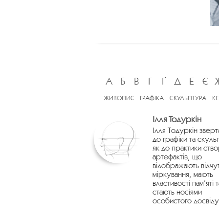
А
Б
В
Г
Ґ
Д
Е
Є
ЖИВОПИС
ГРАФІКА
СКУЛЬПТУРА
К
Ілля Тодуркін
Ілля Тодуркін зверт
до графіки та скуль
як до практики ств
артефактів, що
відображають відчу
міркування, мають
властивості пам’яті т
стають носіями
особистого досвіду