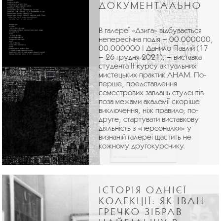
ДОКУМЕНТАЛЬНО
В галереї «Дзиґа» відбувається
непересічна подія – 00.000000,
00.000000 | Данило Павлій (17
– 26 грудня 2021), – виставка
студента ІІ курсу актуальних
мистецьких практик ЛНАМ. По-
перше, представлення
семестрових завдань студентів
поза межами академії скоріше
виключення, ніж правило; по-
друге, стартувати виставкову
діяльність з «персоналки» у
визнаній галереї щастить не
кожному другокурснику.
ІСТОРІЯ ОДНІЄЇ
КОЛЕКЦІЇ: ЯК ІВАН
ГРЕЧКО ЗІБРАВ