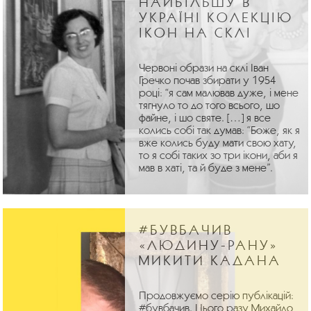
НАЙБІЛЬШУ В
УКРАЇНІ КОЛЕКЦІЮ
ІКОН НА СКЛІ
Червоні образи на склі Іван
Гречко почав збирати у 1954
році: “я сам малював дуже, і мене
тягнуло то до того всього, шо
файне, і шо святе. […] я все
колись собі так думав: “Боже, як я
вже колись буду мати свою хату,
то я собі таких зо три ікони, аби я
мав в хаті, та й буде з мене”.
#БУВБАЧИВ
«ЛЮДИНУ-РАНУ»
МИКИТИ КАДАНА
Продовжуємо серію публікацій:
#бувбачив. Цього разу Михайло