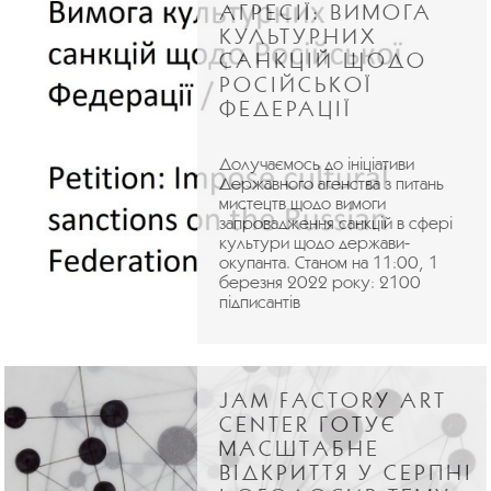
АГРЕСІЇ: ВИМОГА
КУЛЬТУРНИХ
САНКЦІЙ ЩОДО
РОСІЙСЬКОЇ
ФЕДЕРАЦІЇ
Долучаємось до ініціативи
Державного агенства з питань
мистецтв щодо вимоги
запровадження санкцій в сфері
культури щодо держави-
окупанта. Станом на 11:00, 1
березня 2022 року: 2100
підписантів
JAM FACTORY ART
CENTER ГОТУЄ
МАСШТАБНЕ
ВІДКРИТТЯ У СЕРПНІ