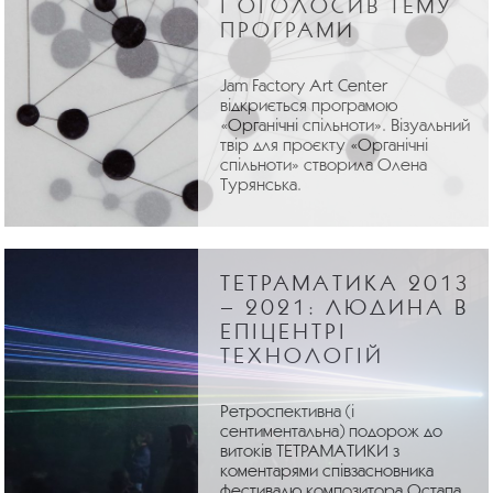
І ОГОЛОСИВ ТЕМУ
ПРОГРАМИ
Jam Factory Art Center
відкриється програмою
«Органічні спільноти». Візуальний
твір для проєкту «Органічні
спільноти» створила Олена
Турянська.
ТЕТРАМАТИКА 2013
– 2021: ЛЮДИНА В
ЕПІЦЕНТРІ
ТЕХНОЛОГІЙ
Ретроспективна (і
сентиментальна) подорож до
витоків ТЕТРАМАТИКИ з
коментарями співзасновника
фестивалю композитора Остапа