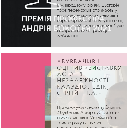
міжнародному рівнях. Цьогоріч
троє переможців отримають у
нагороду можливість реалізації
серії творчих робіт на гутній печі,
а створений відеорепортаж буде
використано для промоції
дебютантів.
#БУВБАЧИВ І
ОЦІНИВ «ВИСТАВКУ
ДО ДНЯ
НЕЗАЛЕЖНОСТІ.
КЛАУДІО, ЕДІК,
СЕРГІЙ І Т.Д.»
Продовжуємо серію публікацій:
#бувбачив. Автор суб’єктивних
оглядів виставок Михайло Скоп
тримає руку на пульсі
мистецького життя Львова та