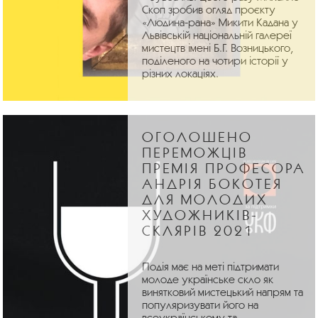
Скоп зробив огляд проєкту
«Людина-рана» Микити Кадана у
Львівській національній галереї
мистецтв імені Б.Г. Возницького,
поділеного на чотири історії у
різних локаціях.
ОГОЛОШЕНО
ПЕРЕМОЖЦІВ
ПРЕМІЯ ПРОФЕСОРА
АНДРІЯ БОКОТЕЯ
ДЛЯ МОЛОДИХ
ХУДОЖНИКІВ-
СКЛЯРІВ 2021
Подія має на меті підтримати
молоде українське скло як
винятковий мистецький напрям та
популяризувати його на
всеукраїнському та