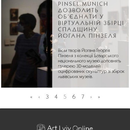
PINSEL.MUNICH
ДОЗВОЛИТЬ
ОБ’ЄДНАТИ У
ВІРТУАЛЬНІЙ ЗБІРЦІ
СПАДЩИНУ
ЙОГАНА ПІНЗЕЛЯ
Вісім творів Йогана Георгія
Пінзеля з колекції Баварського
національного музею доповнять
галерею 3D-моделей
оцифрованих скульптур зі збірок
львівських музеїв.
«
‹
3
4
5
6
7
›
»