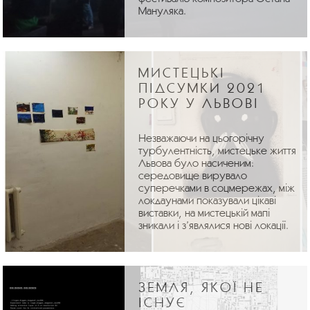
Мануляка.
МИСТЕЦЬКІ
ПІДСУМКИ 2021
РОКУ У ЛЬВОВІ
Незважаючи на цьогорічну
турбулентність, мистецьке життя
Львова було насиченим:
середовище вирувало
суперечками в соцмережах, між
локдаунами показували цікаві
виставки, на мистецькій мапі
зникали і з’являлися нові локації.
ЗЕМЛЯ, ЯКОЇ НЕ
ІСНУЄ