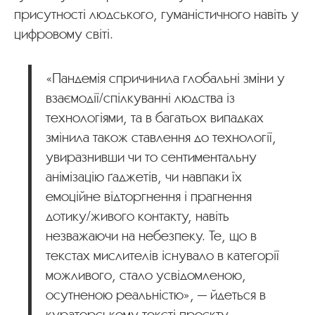
присутності людського, гуманістичного навіть у
цифровому світі.
«Пандемія спричинила глобальні зміни у
взаємодії/спілкуванні людства із
технологіями, та в багатьох випадках
змінила також ставлення до технології,
увиразнивши чи то сентиментальну
анімізацію ґаджетів, чи навпаки їх
емоційне відторгнення і прагнення
дотику/живого контакту, навіть
незважаючи на небезпеку. Те, що в
текстах мислителів існувало в категорії
можливого, стало усвідомленою,
осутненою реальністю», — йдеться в
кураторському тексті проєкту.