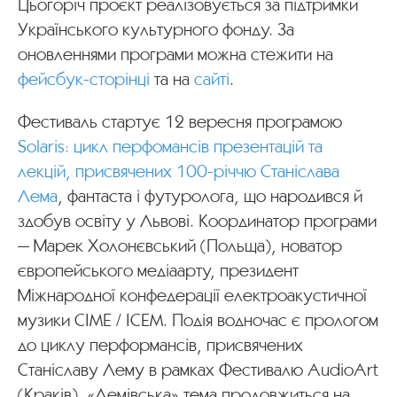
Цьогоріч проєкт реалізовується за підтримки
Українського культурного фонду. За
оновленнями програми можна стежити на
фейсбук-сторінці
та на
сайті
.
Фестиваль стартує 12 вересня програмою
Solaris: цикл перфомансів презентацій та
лекцій, присвячених 100-річчю Станіслава
Лема
, фантаста і футуролога, що народився й
здобув освіту у Львові. Координатор програми
— Марек Холонєвський (Польща), новатор
європейського медіаарту, президент
Міжнародної конфедерації електроакустичної
музики CIME / ICEM. Подія водночас є прологом
до циклу перформансів, присвячених
Станіславу Лему в рамках Фестивалю AudioArt
(Краків). «Лемівська» тема продовжиться на