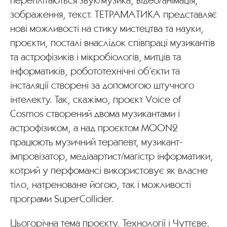
переплітаються звук/музика, відео/анімація,
зображення, текст. ТЕТРАМАТИКА представляє
нові можливості на стику мистецтва та науки,
проєкти, посталі внаслідок співпраці музикантів
та астрофізиків і мікробіологів, митців та
інформатиків, робототехнічні об’єкти та
інсталяції створені за допомогою штучного
інтелекту. Так, скажімо, проєкт Voice of
Cosmos створений двома музикантами і
астрофізиком, а над проєктом MOON2
працюють музичний терапевт, музикант-
імпровізатор, медіаартист/магістр інформатики,
котрий у перфомансі використовує як власне
тіло, натреноване йогою, так і можливості
програми SuperCollider.
Цьогорічна тема проєкту, Технології і Чуттєве,