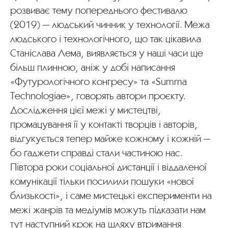
розвиває тему попереднього фестивалю
(2019) — людський чинник у технології. Межа
людського і технологічного, що так цікавила
Станіслава Лема, виявляється у наші часи ще
більш плинною, аніж у добі написання
«Футурологічного конгресу» та «Summa
Technologiae», говорять автори проєкту.
Дослідження цієї межі у мистецтві,
промацування її у контакті творців і авторів,
відгукується тепер майже кожному і кожній —
бо ґаджети справді стали частиною нас.
Півтора роки соціальної дистанції і віддаленої
комунікації тільки посилили пошуки «нової
близькості», і саме мистецькі експерименти на
межі жанрів та медіумів можуть підказати нам
тут наступний крок на шляху втримання