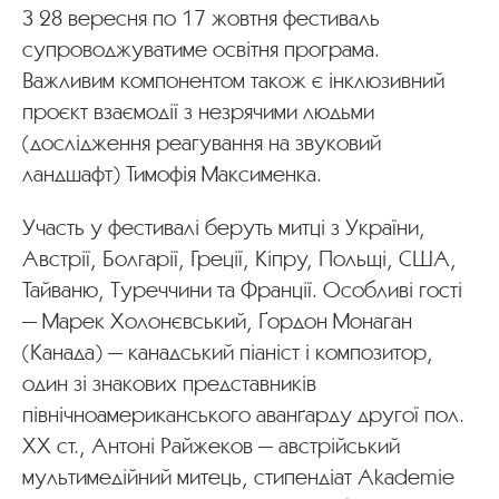
З 28 вересня по 17 жовтня фестиваль
супроводжуватиме освітня програма.
Важливим компонентом також є інклюзивний
проєкт взаємодії з незрячими людьми
(дослідження реагування на звуковий
ландшафт) Тимофія Максименка.
Участь у фестивалі беруть митці з України,
Австрії, Болгарії, Греції, Кіпру, Польщі, США,
Тайваню, Туреччини та Франції. Особливі гості
— Марек Холонєвський, Ґордон Монаган
(Канада) — канадський піаніст і композитор,
один зі знакових представників
північноамериканського аванґарду другої пол.
ХХ ст., Антоні Райжеков — австрійський
мультимедійний митець, стипендіат Akademie