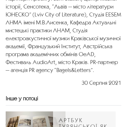
історії, Сенсотека, “Львів — місто літератури
ЮНЕСКО” (Lviv City of Literature), Студія EESEM
ЛНМА імені М.В.Лисенка, Кафедра Актуальні
мистецькі практики ЛНАМ, Студія
електроакустичної музики Краківської музичної
академії, Французький Інститут, Австрійська
програма академічних обмінів OeAD,
Фестиваль AudioArt, місто Краків. PR-партнер
— агенція PR agency “Bagels&Letters”.
30 Серпня 2021
Інше у потоці
АРТБУК
ТУРЯНСЬКОЇ ЯК