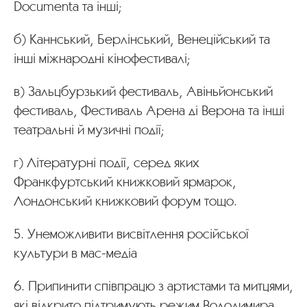
Documenta та інші;
б) Каннський, Берлінський, Венеційський та
інші міжнародні кінофестивалі;
в) Зальцбурзький фестиваль, Авіньйонський
фестиваль, Фестиваль Арена ді Верона та інші
театральні й музичні події;
г) Літературні події, серед яких
Франкфуртський книжковий ярмарок,
Лондонський книжковий форум тощо.
5. Унеможливити висвітлення російської
культури в мас-медіа
6. Припинити співпрацю з артистами та митцями,
які відкрито підтримують режим Володимира