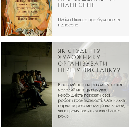
ПІДНЕСЕНЕ
Пабло Пікассо про буденне та
піднесене
ЯК СТУДЕНТУ-
ХУДОЖНИКУ
ОРГАНІЗУВАТИ
ПЕРШУ ВИСТАВКУ?
В певний період розвитку кожен
молодий митець відчуває
необхідність показати свої
роботи громадськості. Ось кілька
порад та рекомендацій від людей,
які в цьому варяться вже багато
років