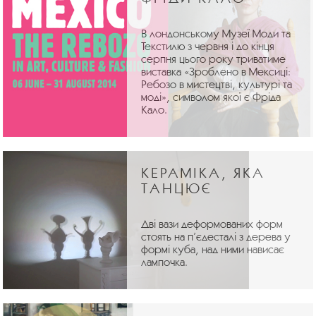
В лондонському Музеї Моди та
Текстилю з червня і до кінця
серпня цього року триватиме
виставка «Зроблено в Мексиці:
Ребозо в мистецтві, культурі та
моді», символом якої є Фріда
Кало.
КЕРАМІКА, ЯКА
ТАНЦЮЄ
Дві вази деформованих форм
стоять на п’єдесталі з дерева у
формі куба, над ними нависає
лампочка.