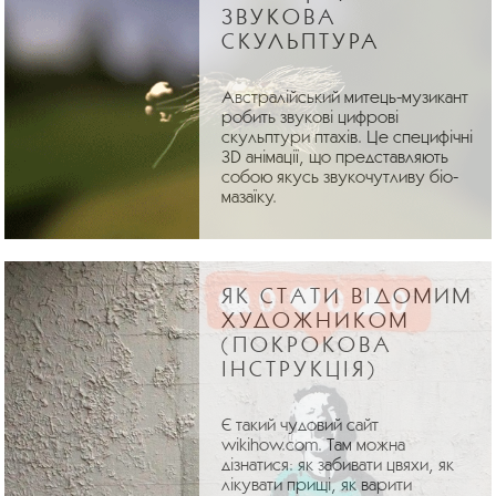
ЗВУКОВА
СКУЛЬПТУРА
Австралійський митець-музикант
робить звукові цифрові
скульптури птахів. Це специфічні
3D анімації, що представляють
собою якусь звукочутливу біо-
мазаїку.
ЯК СТАТИ ВІДОМИМ
ХУДОЖНИКОМ
(ПОКРОКОВА
ІНСТРУКЦІЯ)
Є такий чудовий сайт
wikihow.com. Там можна
дізнатися: як забивати цвяхи, як
лікувати прищі, як варити