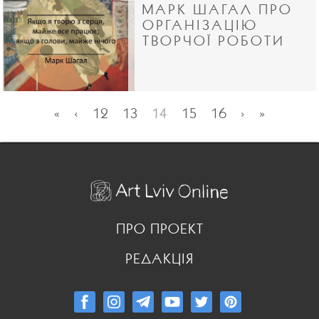
МАРК ШАГАЛ ПРО
ОРГАНІЗАЦІЮ
ТВОРЧОЇ РОБОТИ
«
‹
12
13
14
15
16
›
»
ПРО ПРОЕКТ
РЕДАКЦІЯ