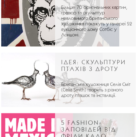
Більше 70 оригінальних картин,
гравюр та скульптур
невловимого британського
художника покажуть у галереї S2
аукціонного дому Сотбіс у
Лондоні.
ІДЕЯ: СКУЛЬПТУРИ
ПТАХІВ З ДРОТУ
Британська художниця Селія Сміт
(Celia Smith) творить з різного
дроту пташок та інсталяції.
5 FASHION-
ЗАПОВІДЕЙ ВІД
ФРІДИ КАЛО