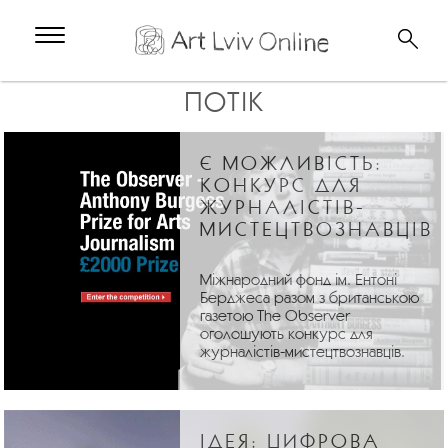
ПОТІК
Є МОЖЛИВІСТЬ:
КОНКУРС ДЛЯ
ЖУРНАЛІСТІВ-
МИСТЕЦТВОЗНАВЦІВ
Міжнародний фонд ім. Ентоні
Берджеса разом з британською
газетою The Observer
оголошують конкурс для
журналістів-мистецтвознавців.
ІДЕЯ: ЦИФРОВА