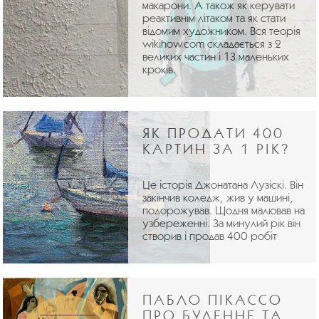
макарони. А також як керувати
реактивнім літаком та як стати
відомим художником. Вся теорія
wikihow.com складається з 2
великих частин і 13 маленьких
кроків.
ЯК ПРОДАТИ 400
КАРТИН ЗА 1 РІК?
Це історія Джонатана Лузіскі. Він
закінчив коледж, жив у машині,
подорожував. Щодня малював на
узбереженні. За минулий рік він
створив і продав 400 робіт
ПАБЛО ПІКАССО
ПРО БУДЕННЕ ТА