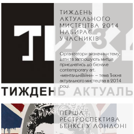
ТИЖДЕНЬ
АКТУАЛЬНОГО
МИСТЕЦТВА 2014
НАБИРАЄ
УЧАСНИКІВ
Організатори визначили тему,
дати та запрошують митців
приєднатись до бієнале
contemporary art.
«ментальніВійни» – тема Тижня
актуального мистецтва в 2014
році.
ПЕРША
РЕСТРОСПЕКТИВА
БЕНКСІ У ЛОНДОНІ