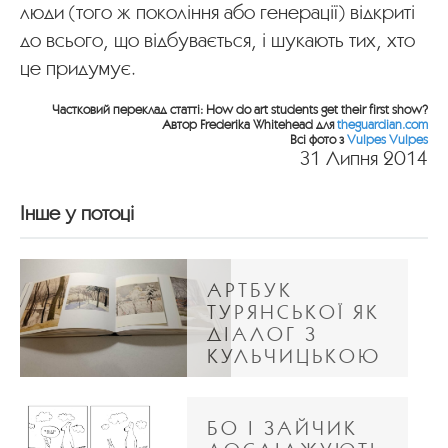
люди (того ж покоління або генерації) відкриті
до всього, що відбувається, і шукають тих, хто
це придумує.
Частковий переклад статті: How do art students get their first show?
Автор Frederika Whitehead для
theguardian.com
Всі фото з
Vulpes Vulpes
31 Липня 2014
Інше у потоці
АРТБУК
ТУРЯНСЬКОЇ ЯК
ДІАЛОГ З
КУЛЬЧИЦЬКОЮ
БО І ЗАЙЧИК