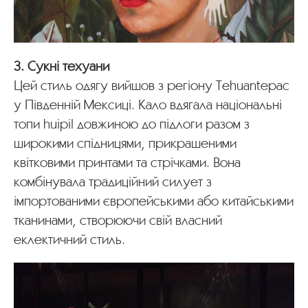
3. Сукні техуани
Цей стиль одягу вийшов з регіону Tehuantepac
у Південній Мексиці. Кало вдягала національні
топи huipil довжиною до підлоги разом з
широкими спідницями, прикрашеними
квітковими принтами та стрічками. Вона
комбінувала традиційний силует з
імпортованими європейськими або китайськими
тканинами, створюючи свій власний
еклектичний стиль.