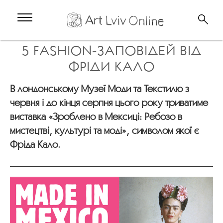
5 FASHION-ЗАПОВІДЕЙ ВІД
ФРІДИ КАЛО
В лондонському Музеї Моди та Текстилю з
червня і до кінця серпня цього року триватиме
виставка «Зроблено в Мексиці: Ребозо в
мистецтві, культурі та моді», символом якої є
Фріда Кало.