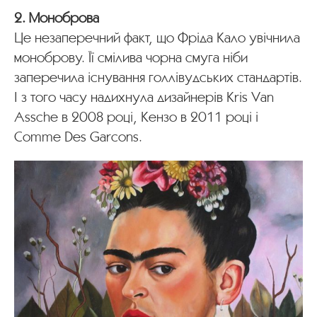
2. Моноброва
Це незаперечний факт, що Фріда Кало увічнила
моноброву. Її смілива чорна смуга ніби
заперечила існування голлівудських стандартів.
І з того часу надихнула дизайнерів Kris Van
Assche в 2008 році, Кензо в 2011 році і
Comme Des Garcons.