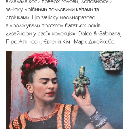
вкладала коси поверх голови, доповнюючи
зачіску дрібними польовими квітами та
стрічками. Цю зачіску неодноразово
відроджували протягом багатьох років
дизайнери у своїх колекціях: Dolce & Gabbana,
Пірс Аткінсон, Євгенія Кім і Марк Джейкобс.