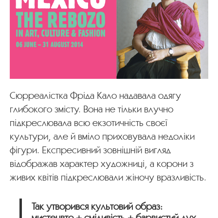
Сюрреалістка Фріда Кало надавала одягу
глибокого змісту. Вона не тільки влучно
підкреслювала всю екзотичність своєї
культури, але й вміло приховувала недоліки
фігури. Експресивний зовнішній вигляд
відображав характер художниці, а корони з
живих квітів підкреслювали жіночу вразливість.
Так утворився культовий образ:
мистецвто + сміливість + барвистий дух