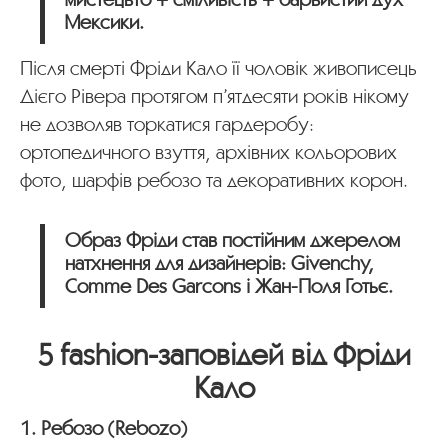
Мексики.
Після смерті Фріди Кало її чоловік живописець
Дієго Рівера протягом п’ятдесяти років нікому
не дозволяв торкатися гардеробу:
ортопедичного взуття, архівних кольорових
фото, шарфів ребозо та декоративних корон.
Образ Фріди став постійним джерелом
натхнення для дизайнерів: Givenchy,
Comme Des Garcons і Жан-Поля Готьє.
5 fashion-заповідей від Фріди
Кало
1. Ребозо (Rebozo)