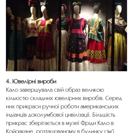
4. Ювелірні вироби
Кало завершувала свій образ великою
кількістю складних ювелірних виробів. Серед
них прикраси ручної роботи американських
індіанців доколумбової цивілізації. Більшість
прикрас зберігається в музеї Фріди Кало в
Койоакане, розташованому в будинку сім’ї