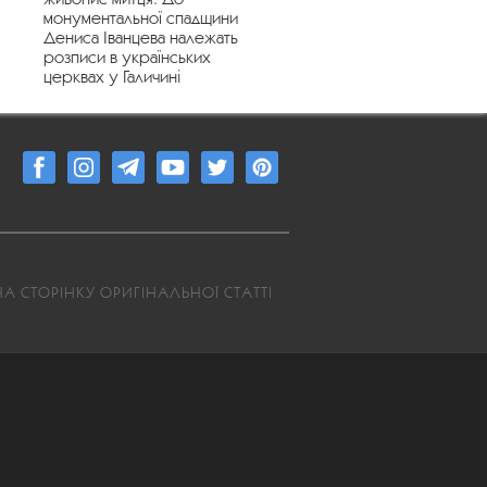
монументальної спадщини
Дениса Іванцева належать
розписи в українських
церквах у Галичині
А СТОРІНКУ ОРИГІНАЛЬНОЇ СТАТТІ
5