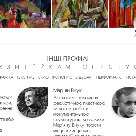
ІНШІ ПРОФІЛІ
Ж
З
И
І
Ї
Й
К
Л
М
Н
О
П
Р
С
Т
У
ЕРАМІКА
ТЕКСТИЛЬ
СКЛО
ІКОНОПИС
ВІДЕОАРТ
ПЕРФОРМАНС
ІНСТА
Марʼян Внук
ається
Досконале володіння
птури,
реалістичною пластикою
орення
та досвід роботи з
монументальною
ття або
скульптурою дозволили
Марʼяну Внуку посісти
а
місце в дисципліні,