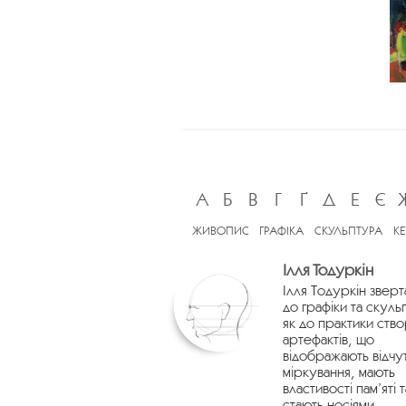
А
Б
В
Г
Ґ
Д
Е
Є
ЖИВОПИС
ГРАФІКА
СКУЛЬПТУРА
К
Ілля Тодуркін
Ілля Тодуркін зверт
до графіки та скуль
як до практики ств
артефактів, що
відображають відчу
міркування, мають
властивості пам’яті т
стають носіями