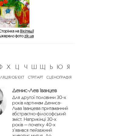
Сторінка на
Вікіпедії
Джерело фото
zik.ua
Ф
Х
Ц
Ч
Ш
Щ
Ь
Ю
Я
ЛЯЦІЯ/ОБ’ЄКТ
СТРІТАРТ
СЦЕНОГРАФІЯ
Денис-Лев Іванцев
Для другої половини 30-х
років картинам Дениса-
Льва Іванцева притаманний
абстрактно-філософський
зміст. Наприкінці 30-х
років — початку 40-х
з’явився пейзажний
живопис митця. До