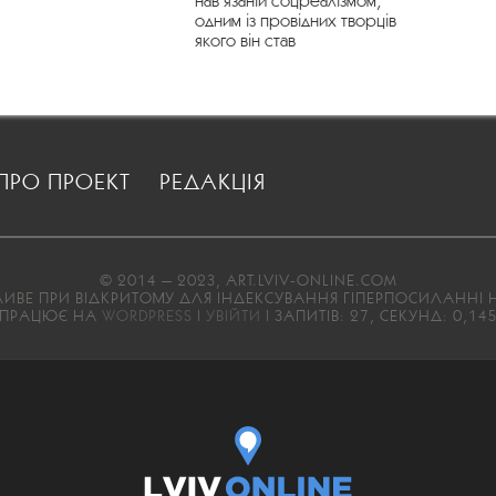
нав’язаній соцреалізмом,
одним із провідних творців
якого він став
ПРО ПРОЕКТ
РЕДАКЦІЯ
© 2014 — 2023, ART.LVIV-ONLINE.COM
ВЕ ПРИ ВІДКРИТОМУ ДЛЯ ІНДЕКСУВАННЯ ГІПЕРПОСИЛАННІ Н
ПРАЦЮЄ НА
WORDPRESS
|
УВІЙТИ
| ЗАПИТІВ: 27, СЕКУНД: 0,14