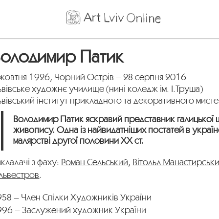
Володимир Патик
 жовтня 1926, Чорний Острів – 28 серпня 2016
вівське художнє училище (нині коледж ім. І.Труша)
вівський інститут прикладного та декоративного мисте
Володимир Патик яскравий представник галицької
живопису. Одна із найвидатніших постатей в украї
малярстві другої половини ХХ ст.
кладачі з фаху:
Роман Сельський
,
Вітольд Манастирськ
ільвестров
.
958 – Член Спілки Художників України
996 – Заслужений художник України