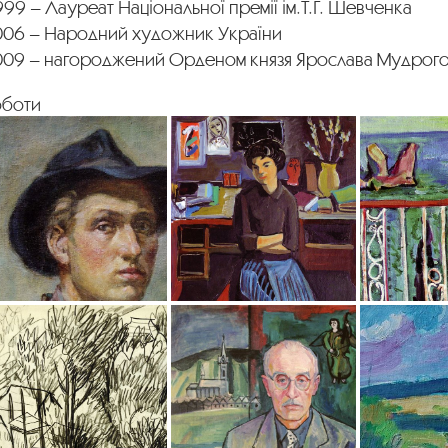
99 – Лауреат Національної премії ім.Т.Г. Шевченка
006 – Народний художник України
009 – нагороджений Орденом князя Ярослава Мудрого 
оботи