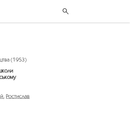
цтва (1953)
 школи
нському
ий
,
Ростислав