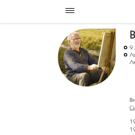
9
Ль
Ль
Ви
С
1
1