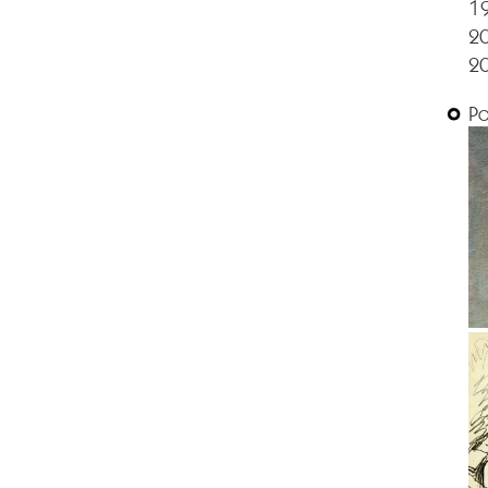
19
2
2
Р