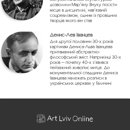
дозволили Марʼяну Внуку посісти
місце в дисципліні, нав’язаній
соцреалізмом, одним із провідних
творців якого він став
Денис-Лев Іванцев
Для другої половини 30-х років
картинам Дениса-Льва Іванцева
притаманний абстрактно-
філософський зміст. Наприкінці 30-х
років — початку 40-х з’явився
пейзажний живопис митця. До
монументальної спадщини Дениса
Іванцева належать розписи в
українських церквах у Галичині