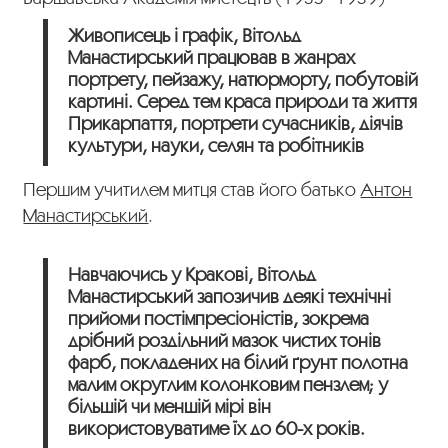
Живописець і графік, Вітольд
Манастирський працював в жанрах
портрету, пейзажу, натюрморту, побутовій
картині. Серед тем краса природи та життя
Прикарпаття, портрети сучасників, діячів
культури, науки, селян та робітників
Першим учитилем митця став його батько
Антон
Манастирський
.
Навчаючись у Кракові, Вітольд
Манастирський запозичив деякі технічні
прийоми постімпресіоністів, зокрема
дрібний роздільний мазок чистих тонів
фарб, покладених на білий ґрунт полотна
малим округлим колонковим пензлем; у
більшій чи меншій мірі він
використовуватиме їх до 60-х років.