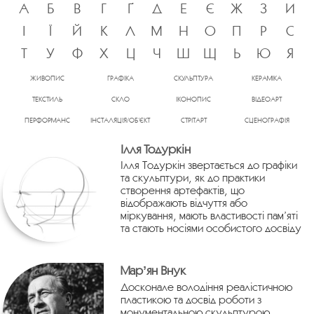
А
Б
В
Г
Ґ
Д
Е
Є
Ж
З
И
І
Ї
Й
К
Л
М
Н
О
П
Р
С
Т
У
Ф
Х
Ц
Ч
Ш
Щ
Ь
Ю
Я
ЖИВОПИС
ГРАФІКА
СКУЛЬПТУРА
КЕРАМІКА
ТЕКСТИЛЬ
СКЛО
ІКОНОПИС
ВІДЕОАРТ
ПЕРФОРМАНС
ІНСТАЛЯЦІЯ/ОБ’ЄКТ
СТРІТАРТ
СЦЕНОГРАФІЯ
Ілля Тодуркін
Ілля Тодуркін звертається до графіки
та скульптури, як до практики
створення артефактів, що
відображають відчуття або
міркування, мають властивості пам’яті
та стають носіями особистого досвіду
Марʼян Внук
Досконале володіння реалістичною
пластикою та досвід роботи з
монументальною скульптурою