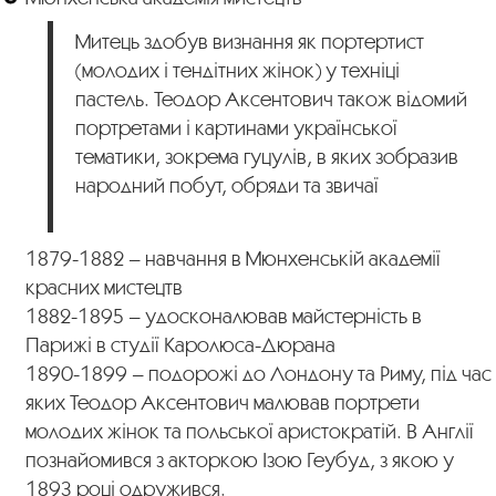
Митець здобув визнання як портертист
(молодих і тендітних жінок) у техніці
пастель. Теодор Аксентович також відомий
портретами і картинами української
тематики, зокрема гуцулів, в яких зобразив
народний побут, обряди та звичаї
1879-1882 – навчання в Мюнхенській академії
красних мистецтв
1882-1895 – удосконалював майстерність в
Парижі в студії Каролюса-Дюрана
1890-1899 – подорожі до Лондону та Риму, під час
яких Теодор Аксентович малював портрети
молодих жінок та польської аристократій. В Англії
познайомився з акторкою Ізою Геубуд, з якою у
1893 році одружився.