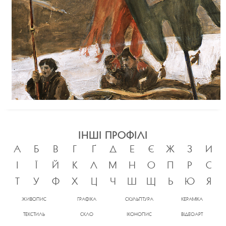
ІНШІ ПРОФІЛІ
А
Б
В
Г
Ґ
Д
Е
Є
Ж
З
И
І
Ї
Й
К
Л
М
Н
О
П
Р
С
Т
У
Ф
Х
Ц
Ч
Ш
Щ
Ь
Ю
Я
ЖИВОПИС
ГРАФІКА
СКУЛЬПТУРА
КЕРАМІКА
ТЕКСТИЛЬ
СКЛО
ІКОНОПИС
ВІДЕОАРТ