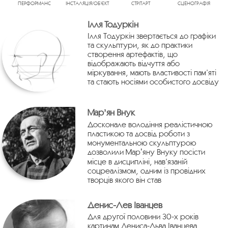
ПЕРФОРМАНС
ІНСТАЛЯЦІЯ/ОБ’ЄКТ
СТРІТАРТ
СЦЕНОГРАФІЯ
Ілля Тодуркін
Ілля Тодуркін звертається до графіки
та скульптури, як до практики
створення артефактів, що
відображають відчуття або
міркування, мають властивості пам’яті
та стають носіями особистого досвіду
Марʼян Внук
Досконале володіння реалістичною
пластикою та досвід роботи з
монументальною скульптурою
дозволили Марʼяну Внуку посісти
місце в дисципліні, нав’язаній
соцреалізмом, одним із провідних
творців якого він став
Денис-Лев Іванцев
Для другої половини 30-х років
картинам Дениса-Льва Іванцева