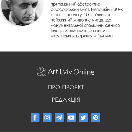
притаманний абстрактно-
філософський зміст. Наприкінці 30-х
років — початку 40-х з’явився
пейзажний живопис митця. До
монументальної спадщини Дениса
Іванцева належать розписи в
українських церквах у Галичині
ПРО ПРОЕКТ
РЕДАКЦІЯ