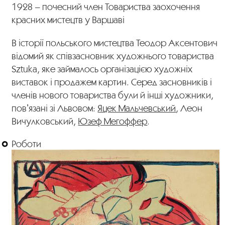
1928 – почесний член Товариства заохочення
красних мистецтв у Варшаві
В історії польського мистецтва Теодор Аксентович
відомий як співзасновник художнього товариства
Sztuka, яке займалось організацією художніх
виставок і продажем картин. Серед засновників і
членів нового товариства були й інші художники,
повʼязані зі Львовом:
Яцек Мальчевський
, Леон
Вичулковський,
Юзеф Мегоффер
.
Роботи