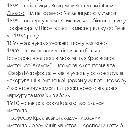
1894 – співпраця з Войцехом Коссаком і
Яном
Стикою
над панорамою Рацлавицькою у Львові
1895 – повернувся до Кракова, де обійняв посаду
професора у Школі красних мистецтв, яку обіймав
до 1934 року
1897 – заснував художню школу для жінок
1906 – вірменський архієпископ Йосип
Теодорович запросив двох мтців з Краківської
мистецької академії — Теодора Аксентовича та
Юзефа Мегоффера — взяти участь у реконструкції і
декоруванні Вірменської церкви у Львові. Теодору
Аксентовичу належить проект нового вівтаря з
мармуру та мозаїки в абсиді
1910 – став ректором Краківської академії
мистецтв
Професор Краківської академії красних
мистецтв.Серед учнів майстра —
Леопольд Готтліб
.