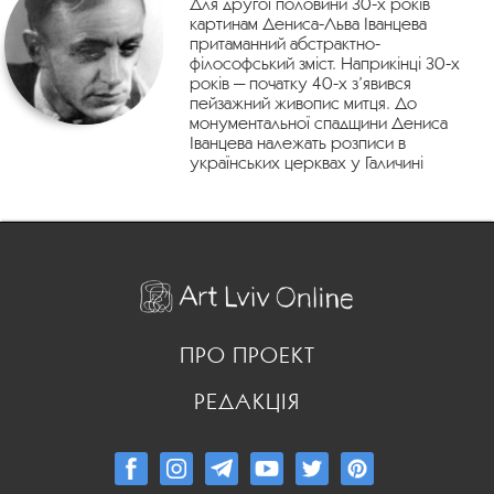
Для другої половини 30-х років
картинам Дениса-Льва Іванцева
притаманний абстрактно-
філософський зміст. Наприкінці 30-х
років — початку 40-х з’явився
пейзажний живопис митця. До
монументальної спадщини Дениса
Іванцева належать розписи в
українських церквах у Галичині
ПРО ПРОЕКТ
РЕДАКЦІЯ