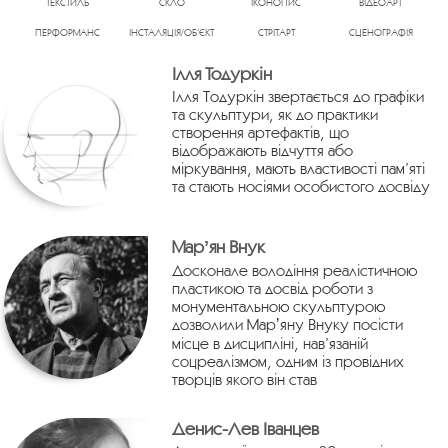
ТЕКСТИЛЬ
СКЛО
ІКОНОПИС
ВІДЕОАРТ
ПЕРФОРМАНС
ІНСТАЛЯЦІЯ/ОБ’ЄКТ
СТРІТАРТ
СЦЕНОГРАФІЯ
Ілля Тодуркін
Ілля Тодуркін звертається до графіки
та скульптури, як до практики
створення артефактів, що
відображають відчуття або
міркування, мають властивості пам’яті
та стають носіями особистого досвіду
Марʼян Внук
Досконале володіння реалістичною
пластикою та досвід роботи з
монументальною скульптурою
дозволили Марʼяну Внуку посісти
місце в дисципліні, нав’язаній
соцреалізмом, одним із провідних
творців якого він став
Денис-Лев Іванцев