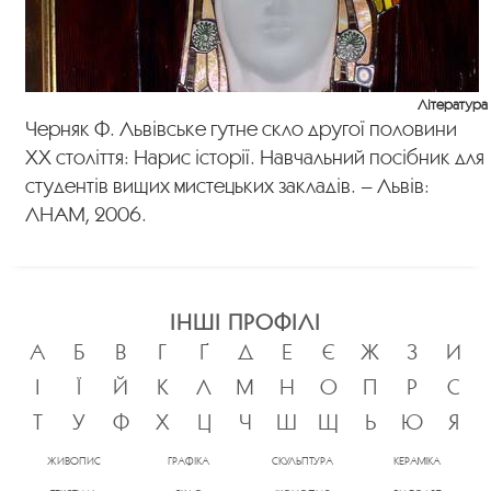
Література
Черняк Ф. Львівське гутне скло другої половини
ХХ століття: Нарис історії. Навчальний посібник для
студентів вищих мистецьких закладів. – Львів:
ЛНАМ, 2006.
ІНШІ ПРОФІЛІ
А
Б
В
Г
Ґ
Д
Е
Є
Ж
З
И
І
Ї
Й
К
Л
М
Н
О
П
Р
С
Т
У
Ф
Х
Ц
Ч
Ш
Щ
Ь
Ю
Я
ЖИВОПИС
ГРАФІКА
СКУЛЬПТУРА
КЕРАМІКА