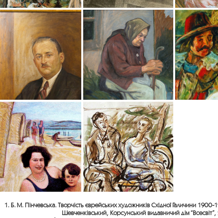
1. Б. М. Пінчевська. Творчість єврейських художників Східної Галичини 1900-
Шевченківський, Корсунський видавничий дім “Всесвіт”, 