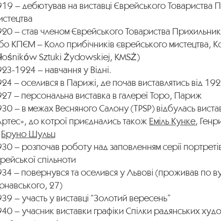
919 – дебютував на виставці Єврейського Товариства 
истецтва
920 – став членом Єврейського Товариства Прихильник
бо КПЄМ – Коло прибічників єврейського мистецтва, K
łośników Sztuki Żydowskiej, KMSŻ)
23-1924 – навчання у Відні.
24 – оселився в Парижі, де почав виставлятись від 19
27 – персональна виставка в галереї Торо, Париж
30 – в межах Весняного Салону (TPSP) відбулась виста
Артес», до котрої приєднались також
Еміль Кунке
, Ген
а
Бруно Шульц
30 – розпочав роботу над заповленням серії портретів
рейської спільноти
34 – повернувся та оселився у Львові (проживав по в
рнавського, 27)
39 – участь у виставці “Золотий вересень”
40 – учасник виставки графіки Спілки радянських худ