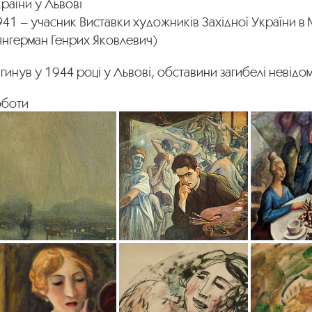
раїни у Львові
41 – учасник Виставки художників Західної України в 
янгерман Генрих Яковлевич)
гинув у 1944 році у Львові, обставини загибелі невідом
оботи