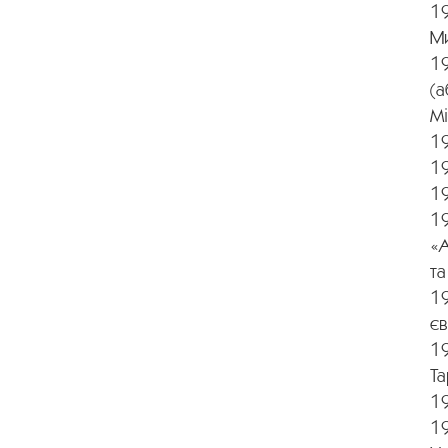
1
М
1
(а
Mi
19
19
19
19
«
т
19
єв
19
Та
19
19