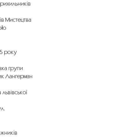
Прихильників
ів Мистецтва
oło
25 року
вка групи
рик Лангерман
 львівської
ул.
ожників