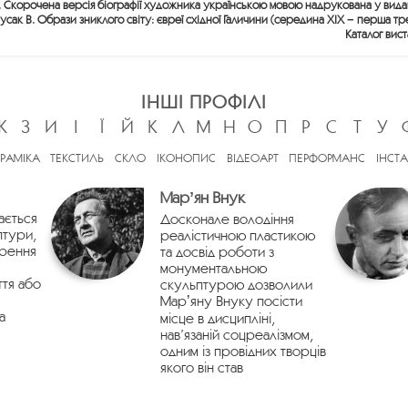
. Скорочена версія біографії художника українською мовою надрукована у виданн
усак В. Образи зниклого світу: євреї східної Галичини (середина ХІХ − перша тре
Каталог вист
ІНШІ ПРОФІЛІ
Ж
З
И
І
Ї
Й
К
Л
М
Н
О
П
Р
С
Т
У
ЕРАМІКА
ТЕКСТИЛЬ
СКЛО
ІКОНОПИС
ВІДЕОАРТ
ПЕРФОРМАНС
ІНСТА
Марʼян Внук
ається
Досконале володіння
птури,
реалістичною пластикою
орення
та досвід роботи з
монументальною
ття або
скульптурою дозволили
Марʼяну Внуку посісти
а
місце в дисципліні,
нав’язаній соцреалізмом,
одним із провідних творців
якого він став