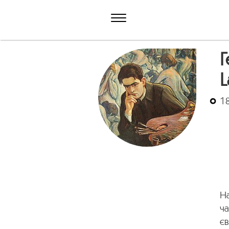
Г
L
18
На
ча
є