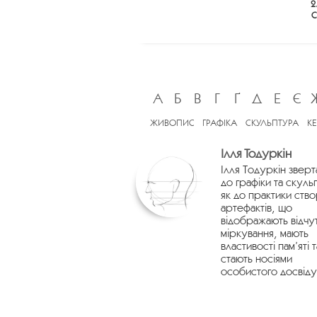
2
С
А
Б
В
Г
Ґ
Д
Е
Є
ЖИВОПИС
ГРАФІКА
СКУЛЬПТУРА
К
Ілля Тодуркін
Ілля Тодуркін зверт
до графіки та скуль
як до практики ств
артефактів, що
відображають відчу
міркування, мають
властивості пам’яті т
стають носіями
особистого досвіду