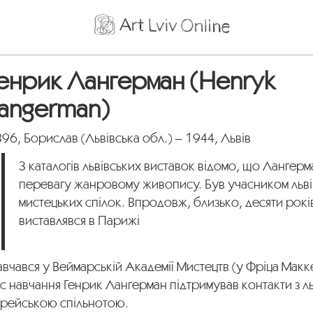
енрик Лангерман (Henryk
angerman)
96, Борислав (Львівська обл.) – 1944, Львів
З каталогів львівських виставок відомо, що Лангер
перевагу жанровому живопису. Був учасником льві
мистецьких спілок. Впродовж, близько, десяти рокі
виставлявся в Парижі
вчався у Веймарській Академії Мистецтв (у Фріца Макк
с навчання Генрик Лангерман підтримував контакти з л
врейською спільнотою.