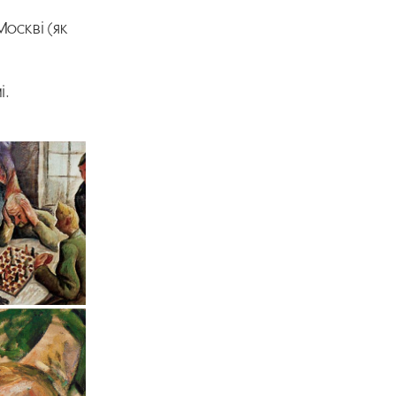
Москві (як
і.