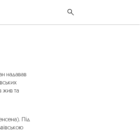
ман надавав
вських
в жив та
енсена). Під
ьвівською