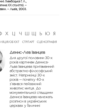
і: Глембоцька Г. Л.,
тина ХХ століття). −
авки. − Львів, 2003.
Ф
Х
Ц
Ч
Ш
Щ
Ь
Ю
Я
ЛЯЦІЯ/ОБ’ЄКТ
СТРІТАРТ
СЦЕНОГРАФІЯ
Денис-Лев Іванцев
Для другої половини 30-х
років картинам Дениса-
Льва Іванцева притаманний
абстрактно-філософський
зміст. Наприкінці 30-х
років — початку 40-х
з’явився пейзажний
живопис митця. До
монументальної спадщини
Дениса Іванцева належать
розписи в українських
церквах у Галичині