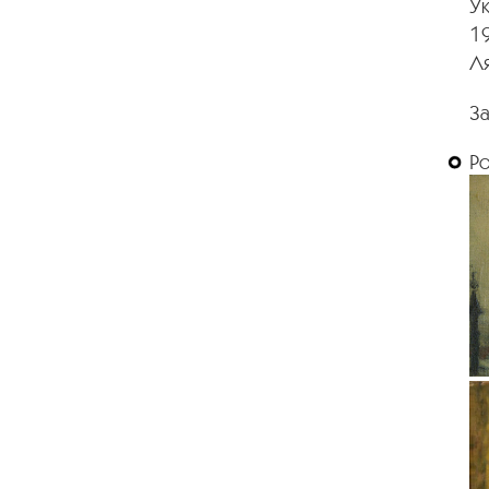
Ук
19
Л
За
Р