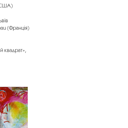
(США)
ьвів
eau (Франція)
й квадрат»,