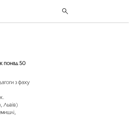
к понад 50
дагоги з фаху
к.
, Львів)
емишлі,