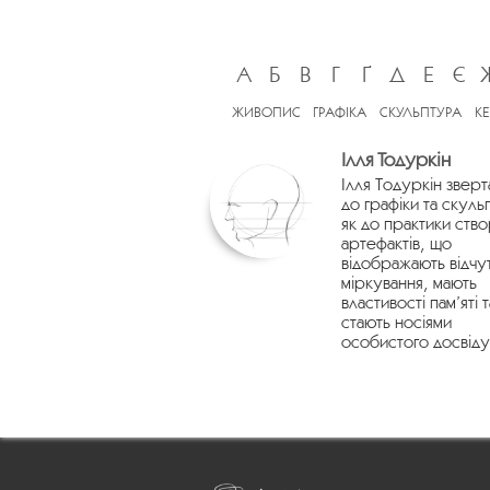
А
Б
В
Г
Ґ
Д
Е
Є
ЖИВОПИС
ГРАФІКА
СКУЛЬПТУРА
К
Ілля Тодуркін
Ілля Тодуркін зверт
до графіки та скуль
як до практики ств
артефактів, що
відображають відчу
міркування, мають
властивості пам’яті т
стають носіями
особистого досвіду