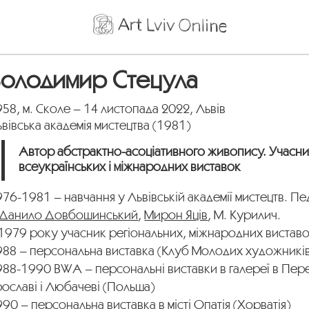
Володимир Стецула
58, м. Сколе – 14 листопада 2022, Львів
вівська академія мистецтва (1981)
Автор абстрактно-асоціативного живопису. Учасни
всеукраїнських і міжнародних виставок
76-1981 – навчання у Львівській академії мистецтв. Пе
Данило Довбошинський
,
Мирон Яців
, М. Курилич.
1979 року учасник регіональних, міжнародних виставо
988 – персональна виставка (Клуб Молодих художників
988-1990 BWA – персональні виставки в галереї в Пер
ославі і Любачеві (Польша)
90 – персональна виставка в місті Опатія (Хорватія)