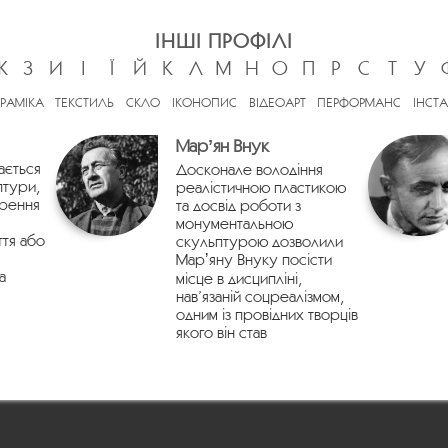
ІНШІ ПРОФІЛІ
Ж
З
И
І
Ї
Й
К
Л
М
Н
О
П
Р
С
Т
У
ЕРАМІКА
ТЕКСТИЛЬ
СКЛО
ІКОНОПИС
ВІДЕОАРТ
ПЕРФОРМАНС
ІНСТА
Марʼян Внук
ається
Досконале володіння
птури,
реалістичною пластикою
орення
та досвід роботи з
монументальною
ття або
скульптурою дозволили
Марʼяну Внуку посісти
а
місце в дисципліні,
нав’язаній соцреалізмом,
одним із провідних творців
якого він став