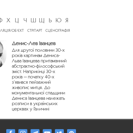
Ф
Х
Ц
Ч
Ш
Щ
Ь
Ю
Я
ЛЯЦІЯ/ОБ’ЄКТ
СТРІТАРТ
СЦЕНОГРАФІЯ
Денис-Лев Іванцев
Для другої половини 30-х
років картинам Дениса-
Льва Іванцева притаманний
абстрактно-філософський
зміст. Наприкінці 30-х
років — початку 40-х
з’явився пейзажний
живопис митця. До
монументальної спадщини
Дениса Іванцева належать
розписи в українських
церквах у Галичині