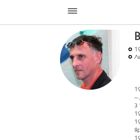
19
Ль
19
—
З 
1
1
Яр
19