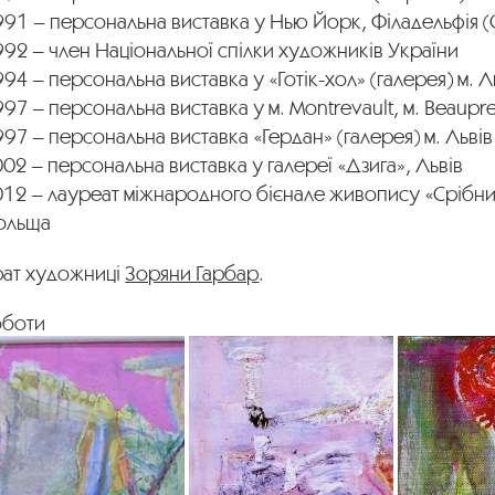
991 – персональна виставка у Нью Йорк, Філадельфія 
92 – член Національної спілки художників України
94 – персональна виставка у «Готік-хол» (галерея) м. Л
97 – персональна виставка у м. Montrevault, м. Beaupr
97 – персональна виставка «Гердан» (галерея) м. Львів
02 – персональна виставка у галереї «Дзига», Львів
012 – лауреат міжнародного бієнале живопису «Срібни
ольща
рат художниці
Зоряни Гарбар
.
оботи