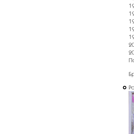
1
19
19
19
19
20
2
П
Б
Р