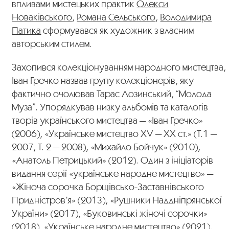
впливами мистецьких практик
Олекси
Новаківського
,
Романа Сельського
,
Володимира
Патика
сформувався як художник з власним
авторським стилем.
Захопився колекціонуванням народного мистецтва,
Іван Гречко назвав групу колекціонерів, яку
фактично очолював Тарас Лозинський, “Молода
Муза”. Упорядкував низку альбомів та каталогів
творів українського мистецтва — «Іван Гречко»
(2006), «Українське мистецтво XV — ХХ ст.» (Т.1 —
2007, Т. 2 — 2008), «Михайло Бойчук» (2010),
«Анатоль Петрицький» (2012). Один з ініціаторів
видання серії «українське народне мистецтво» —
«Жіноча сорочка Борщівсько-Заставнівського
Придністров’я» (2013), «Рушники Наддніпрянської
України» (2017), «Буковинські жіночі сорочки»
(2018), «Українське народне мистецтво» (2021).