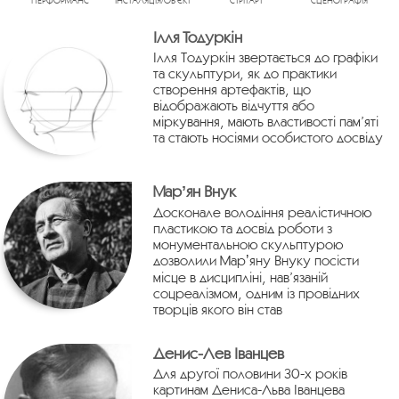
ПЕРФОРМАНС
ІНСТАЛЯЦІЯ/ОБ’ЄКТ
СТРІТАРТ
СЦЕНОГРАФІЯ
Ілля Тодуркін
Ілля Тодуркін звертається до графіки
та скульптури, як до практики
створення артефактів, що
відображають відчуття або
міркування, мають властивості пам’яті
та стають носіями особистого досвіду
Марʼян Внук
Досконале володіння реалістичною
пластикою та досвід роботи з
монументальною скульптурою
дозволили Марʼяну Внуку посісти
місце в дисципліні, нав’язаній
соцреалізмом, одним із провідних
творців якого він став
Денис-Лев Іванцев
Для другої половини 30-х років
картинам Дениса-Льва Іванцева