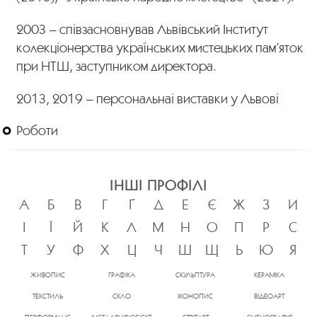
2003 – співзасновнував Львівський Інститут
колекціонерства українських мистецьких пам’яток
при НТШ, заступником директора.
2013, 2019 – персональнаі виставки у Львові
Роботи
ІНШІ ПРОФІЛІ
А
Б
В
Г
Ґ
Д
Е
Є
Ж
З
И
І
Ї
Й
К
Л
М
Н
О
П
Р
С
Т
У
Ф
Х
Ц
Ч
Ш
Щ
Ь
Ю
Я
ЖИВОПИС
ГРАФІКА
СКУЛЬПТУРА
КЕРАМІКА
ТЕКСТИЛЬ
СКЛО
ІКОНОПИС
ВІДЕОАРТ