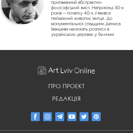
притаманний абстрактно-
філософський зміст. Наприкінці 30-х
років — початку 40-х з’явився
пейзажний живопис митця. До
монументальної спадщини Дениса
Іванцева належать розписи в
українських церквах у Галичині
ПРО ПРОЕКТ
РЕДАКЦІЯ