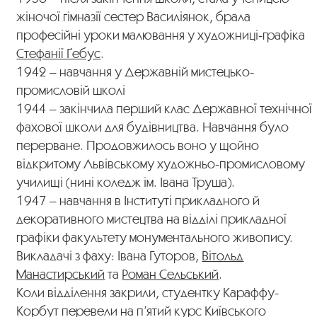
жіночої гімназії сестер Василіянок, брала
професійні уроки малювання у художниці-графіка
Стефанії Ґебус
.
1942 – навчання у Державній мистецько-
промисловій школі
1944 – закінчила перший клас Державної технічної
фахової школи для будівництва. Навчання було
перерване. Продовжилось воно у щойно
відкритому Львівському художньо-промисловому
училищі (нині коледж ім. Івана Труша).
1947 – навчання в Інституті прикладного й
декоративного мистецтва на відділі прикладної
графіки факультету монументального живопису.
Викладачі з фаху: Івана Гуторов,
Вітольд
Манастирський
та
Роман Сельський
.
Коли відділення закрили, студентку Караффу-
Корбут перевели на п’ятий курс Київського