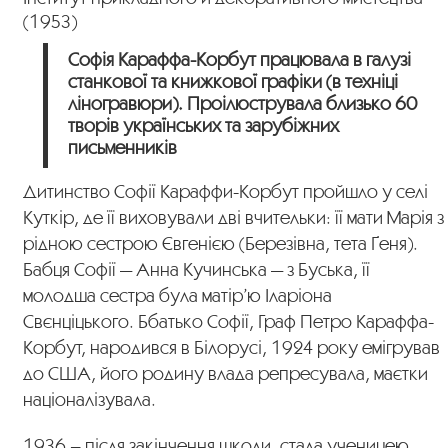
(1953)
Софія Караффа-Корбут працювала в галузі
станкової та книжкової графіки (в техніці
ліногравюри). Проілюструвала близько 60
творів українських та зарубіжних
письменників
Дитинство Софії Караффи-Корбут пройшло у селі
Куткір, де її виховували дві вчительки: її мати Марія з
рідною сестрою Євгенією (Березівна, тета Ґеня).
Бабця Софії — Анна Кучинська — з Буська, її
молодша сестра була матір’ю Іларіона
Свєнціцького. Ббатько Софії, Граф Петро Караффа-
Корбут, народився в Білорусі, 1924 року емігрував
до США, його родину влада репресувала, маєтки
націоналізувала.
1936 – після закінчення школи, стала ученицею