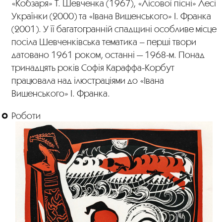
«Кобзаря» Т. Шевченка (1967), «Лісової пісні» Лесі
Українки (2000) та «Івана Вишенського» І. Франка
(2001). У її багатогранній спадщині особливе місце
посіла Шевченківська тематика – перші твори
датовано 1961 роком, останні — 1968-м. Понад
тринадцять років Софія Караффа-Корбут
працювала над ілюстраціями до «Івана
Вишенського» І. Франка.
Роботи