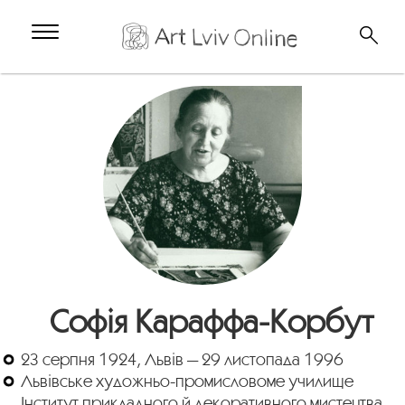
Софія Караффа-Корбут
23 серпня 1924, Львів — 29 листопада 1996
Львівське художньо-промисловоме училище
Інститут прикладного й декоративного мистецтва