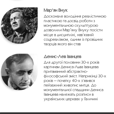
Марʼян Внук
Досконале володіння реалістичною
пластикою та досвід роботи з
монументальною скульптурою
дозволили Марʼяну Внуку посісти
місце в дисципліні, нав’язаній
соцреалізмом, одним із провідних
творців якого він став
Денис-Лев Іванцев
Для другої половини 30-х років
картинам Дениса-Льва Іванцева
притаманний абстрактно-
філософський зміст. Наприкінці 30-х
років — початку 40-х з’явився
пейзажний живопис митця. До
монументальної спадщини Дениса
Іванцева належать розписи в
українських церквах у Галичині