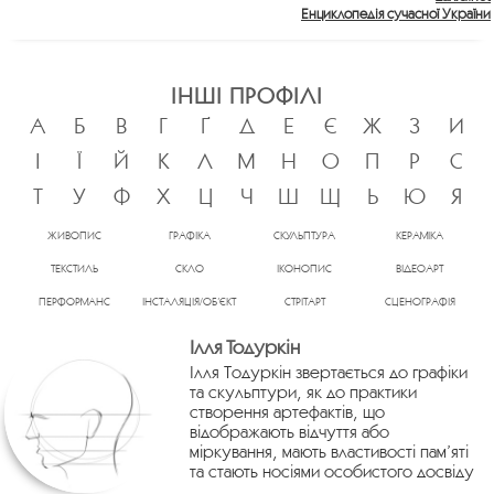
Енциклопедія сучасної України
ІНШІ ПРОФІЛІ
А
Б
В
Г
Ґ
Д
Е
Є
Ж
З
И
І
Ї
Й
К
Л
М
Н
О
П
Р
С
Т
У
Ф
Х
Ц
Ч
Ш
Щ
Ь
Ю
Я
ЖИВОПИС
ГРАФІКА
СКУЛЬПТУРА
КЕРАМІКА
ТЕКСТИЛЬ
СКЛО
ІКОНОПИС
ВІДЕОАРТ
ПЕРФОРМАНС
ІНСТАЛЯЦІЯ/ОБ’ЄКТ
СТРІТАРТ
СЦЕНОГРАФІЯ
Ілля Тодуркін
Ілля Тодуркін звертається до графіки
та скульптури, як до практики
створення артефактів, що
відображають відчуття або
міркування, мають властивості пам’яті
та стають носіями особистого досвіду