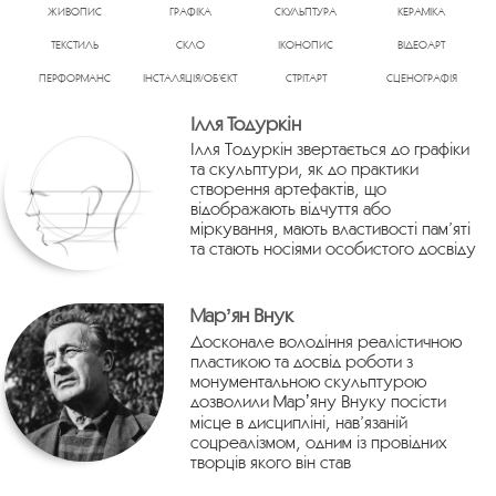
ЖИВОПИС
ГРАФІКА
СКУЛЬПТУРА
КЕРАМІКА
ТЕКСТИЛЬ
СКЛО
ІКОНОПИС
ВІДЕОАРТ
ПЕРФОРМАНС
ІНСТАЛЯЦІЯ/ОБ’ЄКТ
СТРІТАРТ
СЦЕНОГРАФІЯ
Ілля Тодуркін
Ілля Тодуркін звертається до графіки
та скульптури, як до практики
створення артефактів, що
відображають відчуття або
міркування, мають властивості пам’яті
та стають носіями особистого досвіду
Марʼян Внук
Досконале володіння реалістичною
пластикою та досвід роботи з
монументальною скульптурою
дозволили Марʼяну Внуку посісти
місце в дисципліні, нав’язаній
соцреалізмом, одним із провідних
творців якого він став