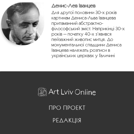
Денис-Лев Іванцев
Для другої половини 30-х років
картинам Дениса-Льва Іванцева
притаманний абстрактно-
філософський зміст. Наприкінці 30-х
років — початку 40-х з’явився
пейзажний живопис митця. До
монументальної спадщини Дениса
Іванцева належать розписи в
українських церквах у Галичині
ПРО ПРОЕКТ
РЕДАКЦІЯ