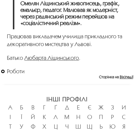
Омелян Ліщинський живописець, графік,
емальєр, педагог. Малював як модерніст,
через радянський режим перейшов на
«соціалістичний реалізм».
Працював викладачем училища прикладного та
декоративного мистецтва у Львові.
Батько
Любарта Ліщинського
.
Роботи
Сторінка на
Вікіпедії
ІНШІ ПРОФІЛІ
А
Б
В
Г
Ґ
Д
Е
Є
Ж
З
И
І
Ї
Й
К
Л
М
Н
О
П
Р
С
Т
У
Ф
Х
Ц
Ч
Ш
Щ
Ь
Ю
Я