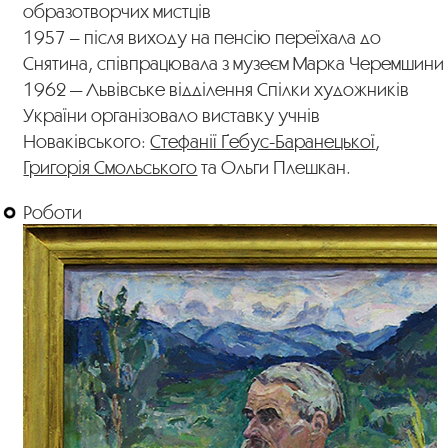
образотворчих мистців
1957 – після виходу на пенсію переїхала до
Снятина, співпрацювала з музеєм Марка Черемшини
1962 — Львівське відділення Спілки художників
України організовало виставку учнів
Новаківського:
Стефанії Ґебус-Баранецької
,
Григорія Смольського
та Ольги Плешкан.
Роботи