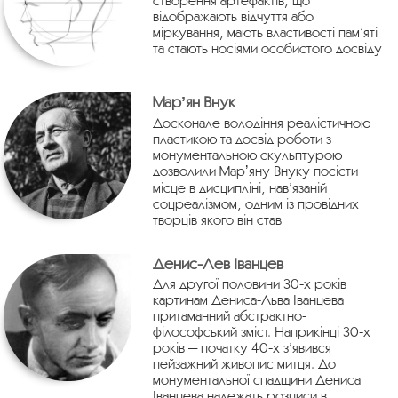
відображають відчуття або
міркування, мають властивості пам’яті
та стають носіями особистого досвіду
Марʼян Внук
Досконале володіння реалістичною
пластикою та досвід роботи з
монументальною скульптурою
дозволили Марʼяну Внуку посісти
місце в дисципліні, нав’язаній
соцреалізмом, одним із провідних
творців якого він став
Денис-Лев Іванцев
Для другої половини 30-х років
картинам Дениса-Льва Іванцева
притаманний абстрактно-
філософський зміст. Наприкінці 30-х
років — початку 40-х з’явився
пейзажний живопис митця. До
монументальної спадщини Дениса
Іванцева належать розписи в