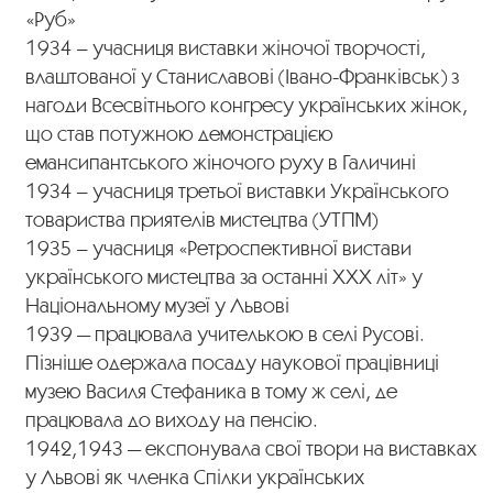
«Руб»
1934 – учасниця виставки жіночої творчості,
влаштованої у Станиславові (Івано-Франківськ) з
нагоди Всесвітнього конгресу українських жінок,
що став потужною демонстрацією
емансипантського жіночого руху в Галичині
1934 – учасниця третьої виставки Українського
товариства приятелів мистецтва (УТПМ)
1935 – учасниця «Ретроспективної вистави
українського мистецтва за останні ХХХ літ» у
Національному музеї у Львові
1939 — працювала учителькою в селі Русові.
Пізніше одержала посаду наукової працівниці
музею Василя Стефаника в тому ж селі, де
працювала до виходу на пенсію.
1942,1943 — експонувала свої твори на виставках
у Львові як членка Спілки українських