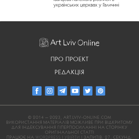
українських церквах у Галичині
ПРО ПРОЕКТ
РЕДАКЦІЯ
© 2014 — 2023, ART.LVIV-ONLINE.COM
ВИКОРИСТАННЯ МАТЕРІАЛІВ МОЖЛИВЕ ПРИ ВІДКРИТОМУ
ДЛЯ ІНДЕКСУВАННЯ ГІПЕРПОСИЛАННІ НА СТОРІНКУ
ОРИГІНАЛЬНОЇ СТАТТІ
ПРАЦЮЄ НА
WORDPRESS
|
УВІЙТИ
| ЗАПИТІВ: 27, СЕКУНД: