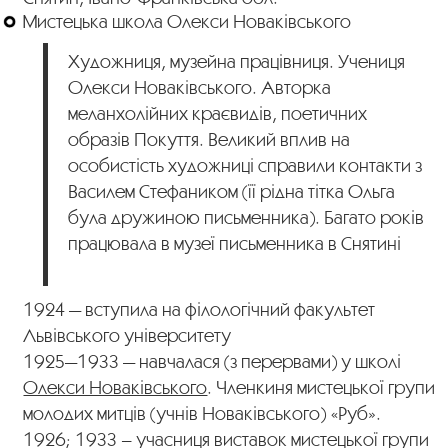
Мистецька школа Олекси Новаківського
Художниця, музейна працівниця. Учениця
Олекси Новаківського. Авторка
меланхолійних краєвидів, поетичних
образів Покуття. Великий вплив на
особистість художниці справили контакти з
Василем Стефаником (її рідна тітка Ольга
була дружиною письменника). Багато років
працювала в музеї письменника в Снятині
1924 — вступила на філологічний факультет
Львівського університету
1925—1933 — навчалася (з перервами) у школі
Олекси Новаківського
. Членкиня мистецької групи
молодих митців (учнів Новаківського) «Руб».
1926; 1933 – учасниця виставок мистецької групи