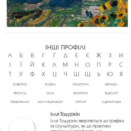
ІНШІ ПРОФІЛІ
А
Б
В
Г
Ґ
Д
Е
Є
Ж
З
И
І
Ї
Й
К
Л
М
Н
О
П
Р
С
Т
У
Ф
Х
Ц
Ч
Ш
Щ
Ь
Ю
Я
ЖИВОПИС
ГРАФІКА
СКУЛЬПТУРА
КЕРАМІКА
ТЕКСТИЛЬ
СКЛО
ІКОНОПИС
ВІДЕОАРТ
ПЕРФОРМАНС
ІНСТАЛЯЦІЯ/ОБ’ЄКТ
СТРІТАРТ
СЦЕНОГРАФІЯ
Ілля Тодуркін
Ілля Тодуркін звертається до графіки
та скульптури, як до практики
створення артефактів, що