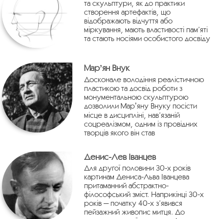
та скульптури, як до практики
створення артефактів, що
відображають відчуття або
міркування, мають властивості пам’яті
та стають носіями особистого досвіду
Марʼян Внук
Досконале володіння реалістичною
пластикою та досвід роботи з
монументальною скульптурою
дозволили Марʼяну Внуку посісти
місце в дисципліні, нав’язаній
соцреалізмом, одним із провідних
творців якого він став
Денис-Лев Іванцев
Для другої половини 30-х років
картинам Дениса-Льва Іванцева
притаманний абстрактно-
філософський зміст. Наприкінці 30-х
років — початку 40-х з’явився
пейзажний живопис митця. До