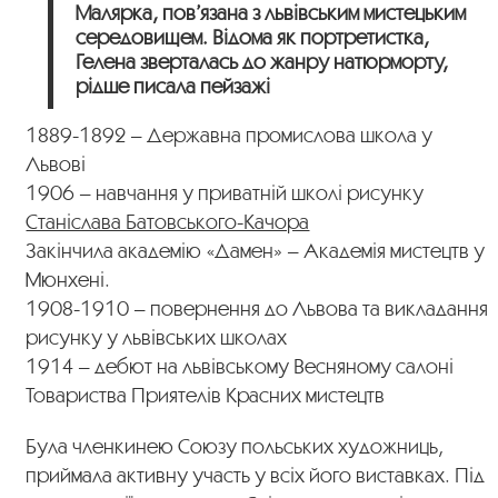
Малярка, пов’язана з львівським мистецьким
середовищем. Відома як портретистка,
Гелена зверталась до жанру натюрморту,
рідше писала пейзажі
1889-1892 – Державна промислова школа у
Львові
1906 – навчання у приватній школі рисунку
Станіслава Батовського-Качора
Закінчила академію «Дамен» – Академія мистецтв у
Мюнхені.
1908-1910 – повернення до Львова та викладання
рисунку у львівських школах
1914 – дебют на львівському Весняному салоні
Товариства Приятелів Красних мистецтв
Була членкинею Союзу польських художниць,
приймала активну участь у всіх його виставках. Під