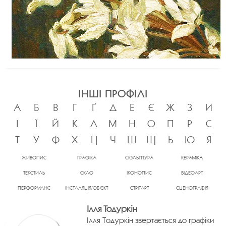
ІНШІ ПРОФІЛІ
А
Б
В
Г
Ґ
Д
Е
Є
Ж
З
И
І
Ї
Й
К
Л
М
Н
О
П
Р
С
Т
У
Ф
Х
Ц
Ч
Ш
Щ
Ь
Ю
Я
ЖИВОПИС
ГРАФІКА
СКУЛЬПТУРА
КЕРАМІКА
ТЕКСТИЛЬ
СКЛО
ІКОНОПИС
ВІДЕОАРТ
ПЕРФОРМАНС
ІНСТАЛЯЦІЯ/ОБ’ЄКТ
СТРІТАРТ
СЦЕНОГРАФІЯ
Ілля Тодуркін
Ілля Тодуркін звертається до графіки